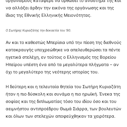
οργανισμούς κατάφερε να ορθώσει το ανάστημά της και
να αλλάξει άρδην την εικόνα της οργάνωσης και της
ίδιας της Εθνικής Ελληνικής Μειονότητας.
Ο Σωτήρης Κυριαζάτης την δεκαετία του ’90.
Αν και το καθεστώς Μπερίσια υπό την πίεση της διεθνούς
κατακραυγής υποχρεώθηκε να απελευθερώσει τα πέντε
ηγετικά στελέχη, εν τούτοις ο Ελληνισμός της Βορείου
Ηπείρου υπέστη ένα από τα μεγαλύτερα πλήγματα – αν
όχι το μεγαλύτερο της νεότερης ιστορίας του.
Η δεύτερη και η τελευταία θητεία του Σωτήρη Κυριαζάτη
ήταν η πιο δύσκολη και συνάμα η πιο ηρωϊκή. Ένεκα της
σοφίας και της διπλωματίας τόσο του ιδίου όσο και του
αειμνήστου αντιπροέδρου Θωμά Σιάρρα, των βουλευτών
και όλων των στελεχών αποφεύχθηκαν τα χειρότερα.