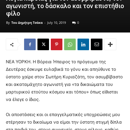
αγωνιστή, το δάσκαλο και τον επιστήθιο
φίλο
By
Του Δημήτρη Τσάκα
-
July 10, 2019
0
ΝΕΑ ΥΟΡΚΗ. Η Βόρεια Ήπειρος το πρόγευμα της
Δευτέρας έσκυψε ευλαβικά το γόνυ και απηύθυνε το
ύστατο χαίρε στον Σωτήρη Κυριαζάτη, τον ασυμβίβαστο
και ακαταμάχητο αγωνιστή για «τα δικαιώματα του
μαρτυρικού ετούτου κόσμου και τόπου» όπως είθισται
να έλεγε ο ίδιος.
Οι αποστάσεις και οι επαγγελματικές υποχρεώσεις μου
στέρησαν το δικαίωμα να είμαι την ύστατη στιγμή δίπλα
στα παιδιά του, στους συγγενείς, στους φίλους, καθώς