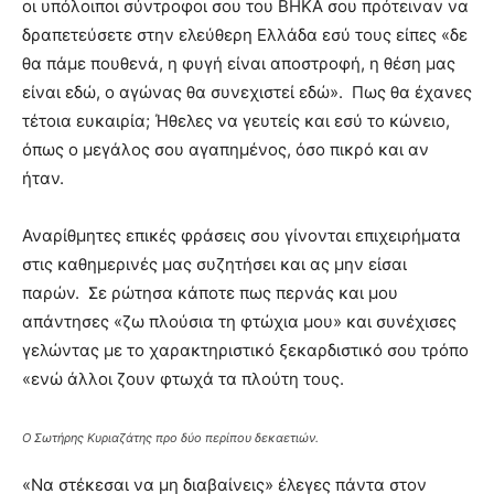
οι υπόλοιποι σύντροφοι σου του ΒΗΚΑ σου πρότειναν να
δραπετεύσετε στην ελεύθερη Ελλάδα εσύ τους είπες «δε
θα πάμε πουθενά, η φυγή είναι αποστροφή, η θέση μας
είναι εδώ, ο αγώνας θα συνεχιστεί εδώ». Πως θα έχανες
τέτοια ευκαιρία; Ήθελες να γευτείς και εσύ το κώνειο,
όπως ο μεγάλος σου αγαπημένος, όσο πικρό και αν
ήταν.
Αναρίθμητες επικές φράσεις σου γίνονται επιχειρήματα
στις καθημερινές μας συζητήσει και ας μην είσαι
παρών. Σε ρώτησα κάποτε πως περνάς και μου
απάντησες «ζω πλούσια τη φτώχια μου» και συνέχισες
γελώντας με το χαρακτηριστικό ξεκαρδιστικό σου τρόπο
«ενώ άλλοι ζουν φτωχά τα πλούτη τους.
Ο Σωτήρης Κυριαζάτης προ δύο περίπου δεκαετιών.
«Να στέκεσαι να μη διαβαίνεις» έλεγες πάντα στον