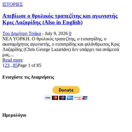
ΙΣΤΟΡΙΕΣ
Απεβίωσε ο θρυλικός τραπεζίτης και αγωνιστής
Κρις Λαζαρίδης (Also in English)
Του Δημήτρη Τσάκα
-
July 9, 2026
0
ΝΕΑ ΥΟΡΚΗ. Ο θρυλικός τραπεζίτης, ο ευπατρίδης, ο
ακαταμάχητος αγωνιστής, ο ευπατρίδης και φιλάνθρωπος Κρις
Λαζαρίδης (Chris George Lazarides) δεν υπάρχει πια ανάμεσά
μας....
Read more
1
2
3
...
85
Page 1 of 85
Ενισχύστε τις Αναμνήσεις
Ημερολόγιο