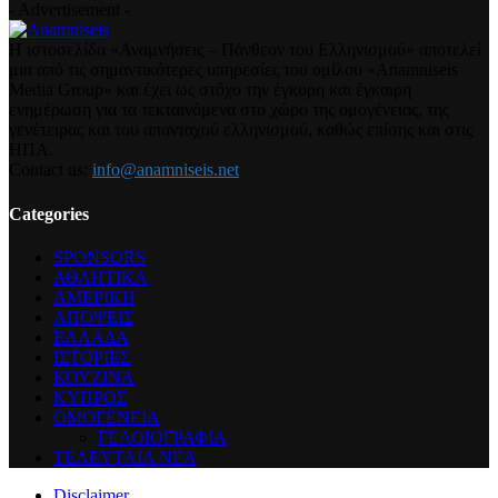
- Advertisement -
Η ιστοσελίδα «Αναμνήσεις – Πάνθεον του Ελληνισμού» αποτελεί
μια από τις σημαντικότερες υπηρεσίες του ομίλου «Anamniseis
Media Group» και έχει ως στόχο την έγκυρη και έγκαιρη
ενημέρωση για τα τεκταινόμενα στο χώρο της ομογένειας, της
γενέτειρας και του απανταχού ελληνισμού, καθώς επίσης και στις
ΗΠΑ.
Contact us:
info@anamniseis.net
Categories
SPONSORS
ΑΘΛΗΤΙΚΑ
ΑΜΕΡΙΚΗ
ΑΠΟΨΕΙΣ
ΕΛΛΑΔΑ
ΙΣΤΟΡΙΕΣ
ΚΟΥΖΙΝΑ
ΚΥΠΡΟΣ
ΟΜΟΓΕΝΕΙΑ
ΓΕΛΟΙΟΓΡΑΦΙΑ
ΤΕΛΕΥΤΑΙΑ ΝΕΑ
Disclaimer