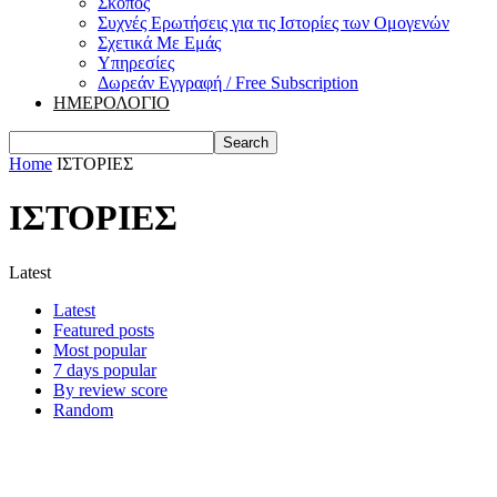
Σκοπός
Συχνές Ερωτήσεις για τις Ιστορίες των Ομογενών
Σχετικά Με Εμάς
Υπηρεσίες
Δωρεάν Εγγραφή / Free Subscription
ΗΜΕΡΟΛΟΓΙΟ
Home
ΙΣΤΟΡΙΕΣ
ΙΣΤΟΡΙΕΣ
Latest
Latest
Featured posts
Most popular
7 days popular
By review score
Random