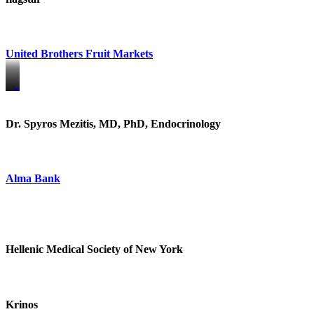
United Brothers Fruit Markets
https://www.unitedbrothersfruitmarkets.com/
https://www.unitedbrothersfruitmarkets.com/
Dr. Spyros Mezitis, MD, PhD, Endocrinology
Alma Bank
Hellenic Medical Society of New York
Krinos