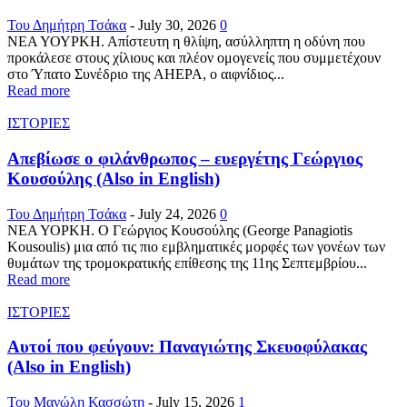
Του Δημήτρη Τσάκα
-
July 30, 2026
0
ΝΕΑ ΥΟΥΡΚΗ. Απίστευτη η θλίψη, ασύλληπτη η οδύνη που
προκάλεσε στους χίλιους και πλέον ομογενείς που συμμετέχουν
στο Ύπατο Συνέδριο της AHEPA, ο αιφνίδιος...
Read more
ΙΣΤΟΡΙΕΣ
Απεβίωσε ο φιλάνθρωπος – ευεργέτης Γεώργιος
Κουσούλης (Also in English)
Του Δημήτρη Τσάκα
-
July 24, 2026
0
ΝΕΑ ΥΟΡΚΗ. Ο Γεώργιος Κουσούλης (George Panagiotis
Kousoulis) μια από τις πιο εμβληματικές μορφές των γονέων των
θυμάτων της τρομοκρατικής επίθεσης της 11ης Σεπτεμβρίου...
Read more
ΙΣΤΟΡΙΕΣ
Αυτοί που φεύγουν: Παναγιώτης Σκευοφύλακας
(Also in English)
Του Μανώλη Κασσώτη
-
July 15, 2026
1