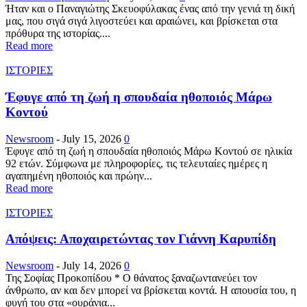
Ήταν και ο Παναγιώτης Σκευοφύλακας ένας από την γενιά τη δική
μας, που σιγά σιγά λιγοστεύει και αραιώνει, και βρίσκεται στα
πρόθυρα της ιστορίας....
Read more
ΙΣΤΟΡΙΕΣ
Έφυγε από τη ζωή η σπουδαία ηθοποιός Μάρω
Κοντού
Newsroom
-
July 15, 2026
0
Έφυγε από τη ζωή η σπουδαία ηθοποιός Μάρω Κοντού σε ηλικία
92 ετών. Σύμφωνα με πληροφορίες, τις τελευταίες ημέρες η
αγαπημένη ηθοποιός και πρώην...
Read more
ΙΣΤΟΡΙΕΣ
Απόψεις: Αποχαιρετώντας τον Γιάννη Καρυπίδη
Newsroom
-
July 14, 2026
0
Της Σοφίας Προκοπίδου * Ο θάνατος ξαναζωντανεύει τον
άνθρωπο, αν και δεν μπορεί να βρίσκεται κοντά. Η απουσία του, η
φυγή του στα «ουράνια...