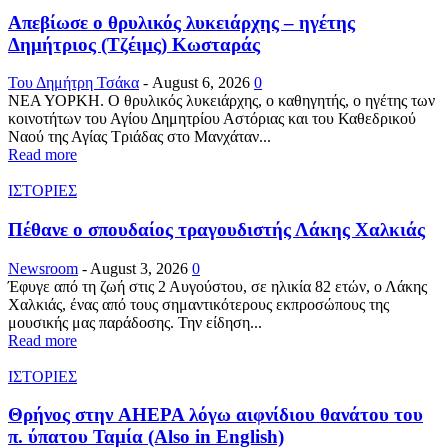
Απεβίωσε ο θρυλικός λυκειάρχης – ηγέτης
Δημήτριος (Τζέιμς) Κωσταράς
Του Δημήτρη Τσάκα
-
August 6, 2026
0
ΝΕΑ ΥΟΡΚΗ. Ο θρυλικός λυκειάρχης, ο καθηγητής, ο ηγέτης των
κοινοτήτων του Αγίου Δημητρίου Αστόριας και του Καθεδρικού
Ναού της Αγίας Τριάδας στο Μανχάταν...
Read more
ΙΣΤΟΡΙΕΣ
Πέθανε ο σπουδαίος τραγουδιστής Λάκης Χαλκιάς
Newsroom
-
August 3, 2026
0
Έφυγε από τη ζωή στις 2 Αυγούστου, σε ηλικία 82 ετών, ο Λάκης
Χαλκιάς, ένας από τους σημαντικότερους εκπροσώπους της
μουσικής μας παράδοσης. Την είδηση...
Read more
ΙΣΤΟΡΙΕΣ
Θρήνος στην AHEPA λόγω αιφνίδιου θανάτου του
π. ύπατου Ταμία (Also in English)