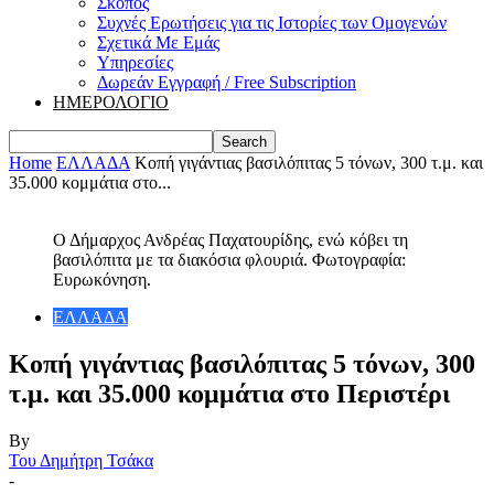
Σκοπός
Συχνές Ερωτήσεις για τις Ιστορίες των Ομογενών
Σχετικά Με Εμάς
Υπηρεσίες
Δωρεάν Εγγραφή / Free Subscription
ΗΜΕΡΟΛΟΓΙΟ
Home
ΕΛΛΑΔΑ
Κοπή γιγάντιας βασιλόπιτας 5 τόνων, 300 τ.μ. και
35.000 κομμάτια στο...
Ο Δήμαρχος Ανδρέας Παχατουρίδης, ενώ κόβει τη
βασιλόπιτα με τα διακόσια φλουριά. Φωτογραφία:
Ευρωκόνηση.
ΕΛΛΑΔΑ
Κοπή γιγάντιας βασιλόπιτας 5 τόνων, 300
τ.μ. και 35.000 κομμάτια στο Περιστέρι
By
Του Δημήτρη Τσάκα
-