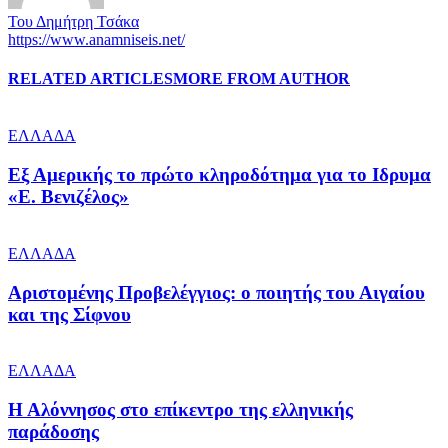
Του Δημήτρη Τσάκα
https://www.anamniseis.net/
RELATED ARTICLES
MORE FROM AUTHOR
ΕΛΛΑΔΑ
Εξ Αμερικής το πρώτο κληροδότημα για το Ιδρυμα
«Ε. Βενιζέλος»
ΕΛΛΑΔΑ
Αριστομένης Προβελέγγιος: ο ποιητής του Αιγαίου
και της Σίφνου
ΕΛΛΑΔΑ
Η Αλόννησος στο επίκεντρο της ελληνικής
παράδοσης