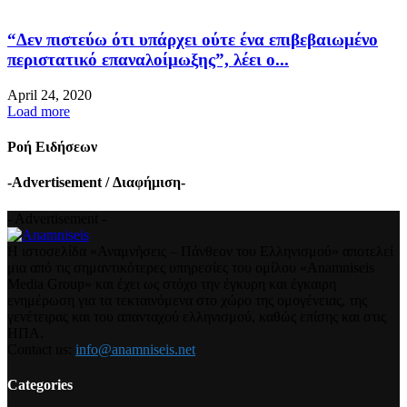
“Δεν πιστεύω ότι υπάρχει ούτε ένα επιβεβαιωμένο
περιστατικό επαναλοίμωξης”, λέει ο...
April 24, 2020
Load more
Ροή Ειδήσεων
-Advertisement / Διαφήμιση-
- Advertisement -
Η ιστοσελίδα «Αναμνήσεις – Πάνθεον του Ελληνισμού» αποτελεί
μια από τις σημαντικότερες υπηρεσίες του ομίλου «Anamniseis
Media Group» και έχει ως στόχο την έγκυρη και έγκαιρη
ενημέρωση για τα τεκταινόμενα στο χώρο της ομογένειας, της
γενέτειρας και του απανταχού ελληνισμού, καθώς επίσης και στις
ΗΠΑ.
Contact us:
info@anamniseis.net
Categories