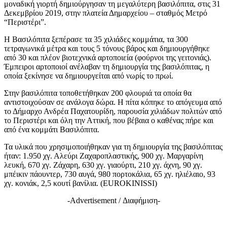
μοναδική γιορτή δημιούργησαν τη μεγαλύτερη βασιλόπιτα, στις 31
Δεκεμβρίου 2019, στην πλατεία Δημαρχείου – σταθμός Μετρό
“Περιστέρι”.
Η Βασιλόπιτα ξεπέρασε τα 35 χιλιάδες κομμάτια, τα 300
τετραγωνικά μέτρα και τους 5 τόνους βάρος και δημιουργήθηκε
από 30 και πλέον βιοτεχνικά αρτοποιεία (φούρνοι της γειτονιάς).
Έμπειροι αρτοποιοί ανέλαβαν τη δημιουργία της βασιλόπιτας, η
οποία ξεκίνησε να δημιουργείται από νωρίς το πρωί.
Στην βασιλόπιτα τοποθετήθηκαν 200 φλουριά τα οποία θα
αντιστοιχούσαν σε ανάλογα δώρα. Η πίτα κόπηκε το απόγευμα από
το Δήμαρχο Ανδρέα Παχατουρίδη, παρουσία χιλιάδων πολιτών από
το Περιστέρι και όλη την Αττική, που βέβαια ο καθένας πήρε και
από ένα κομμάτι Βασιλόπιτα.
Τα υλικά που χρησιμοποιήθηκαν για τη δημιουργία της βασιλόπιτας
ήταν: 1.950 χγ. Αλεύρι Ζαχαροπλαστικής, 900 χγ. Μαργαρίνη
λευκή, 670 χγ. Ζάχαρη, 630 χγ. γιαούρτι, 210 χγ. άχνη, 90 χγ.
μπέικιν πάουντερ, 730 αυγά, 980 πορτοκάλια, 65 χγ. ηλιέλαιο, 93
χγ. κονιάκ, 2,5 κουτί βανίλια. (EUROKINISSI)
-Advertisement / Διαφήμιση-