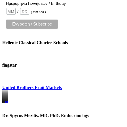
Ημερομηνία Γεννήσεως / Birthday
/
( mm / dd )
Hellenic Classical Charter Schools
flagstar
United Brothers Fruit Markets
https://www.unitedbrothersfruitmarkets.com/
https://www.unitedbrothersfruitmarkets.com/
Dr. Spyros Mezitis, MD, PhD, Endocrinology