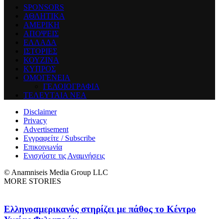
SPONSORS
ΑΘΛΗΤΙΚΑ
ΑΜΕΡΙΚΗ
ΑΠΟΨΕΙΣ
ΕΛΛΑΔΑ
ΙΣΤΟΡΙΕΣ
ΚΟΥΖΙΝΑ
ΚΥΠΡΟΣ
ΟΜΟΓΕΝΕΙΑ
ΓΕΛΟΙΟΓΡΑΦΙΑ
ΤΕΛΕΥΤΑΙΑ ΝΕΑ
Disclaimer
Privacy
Advertisement
Εγγραφείτε / Subscribe
Επικοινωνία
Ενισχύστε τις Αναμνήσεις
© Anamniseis Media Group LLC
MORE STORIES
Ελληνοαμερικανός στηρίζει με πάθος το Κέντρο