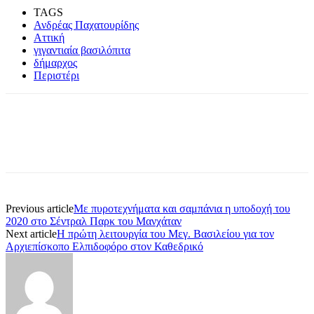
TAGS
Ανδρέας Παχατουρίδης
Αττική
γιγαντιαία βασιλόπιτα
δήμαρχος
Περιστέρι
Previous article
Με πυροτεχνήματα και σαμπάνια η υποδοχή του
2020 στο Σέντραλ Παρκ του Μανχάταν
Next article
Η πρώτη λειτουργία του Μεγ. Βασιλείου για τον
Αρχιεπίσκοπο Ελπιδοφόρο στον Καθεδρικό