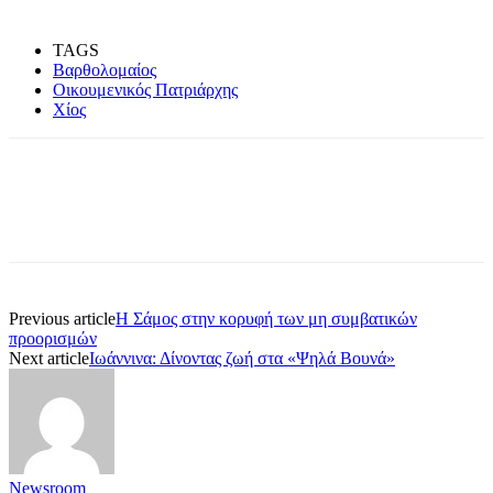
TAGS
Βαρθολομαίος
Οικουμενικός Πατριάρχης
Χίος
Previous article
Η Σάμος στην κορυφή των μη συμβατικών
προορισμών
Next article
Ιωάννινα: Δίνοντας ζωή στα «Ψηλά Βουνά»
Newsroom