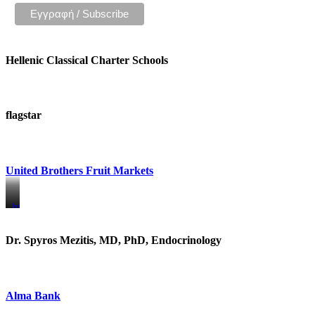
Hellenic Classical Charter Schools
flagstar
United Brothers Fruit Markets
https://www.unitedbrothersfruitmarkets.com/
https://www.unitedbrothersfruitmarkets.com/
Dr. Spyros Mezitis, MD, PhD, Endocrinology
Alma Bank