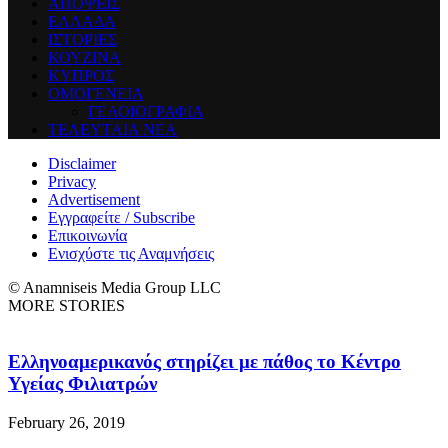
ΑΠΟΨΕΙΣ
ΕΛΛΑΔΑ
ΙΣΤΟΡΙΕΣ
ΚΟΥΖΙΝΑ
ΚΥΠΡΟΣ
ΟΜΟΓΕΝΕΙΑ
ΓΕΛΟΙΟΓΡΑΦΙΑ
ΤΕΛΕΥΤΑΙΑ ΝΕΑ
Disclaimer
Privacy
Advertisement
Εγγραφείτε / Subscribe
Επικοινωνία
Ενισχύστε τις Αναμνήσεις
© Anamniseis Media Group LLC
MORE STORIES
Ελληνοαμερικανός στηρίζει με πάθος το Κέντρο
Υγείας Φιλιατρών
February 26, 2019