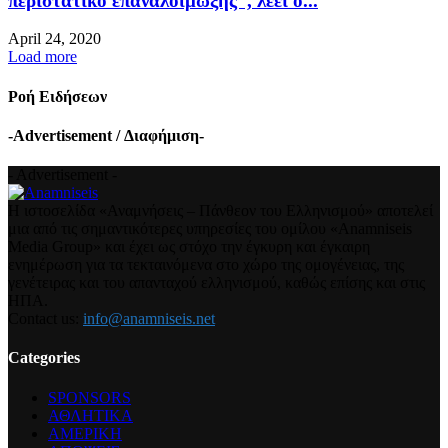
περιστατικό επαναλοίμωξης”, λέει ο...
April 24, 2020
Load more
Ροή Ειδήσεων
-Advertisement / Διαφήμιση-
- Advertisement -
Η ιστοσελίδα «Αναμνήσεις – Πάνθεον του Ελληνισμού» αποτελεί
μια από τις σημαντικότερες υπηρεσίες του ομίλου «Anamniseis
Media Group» και έχει ως στόχο την έγκυρη και έγκαιρη
ενημέρωση για τα τεκταινόμενα στο χώρο της ομογένειας, της
γενέτειρας και του απανταχού ελληνισμού, καθώς επίσης και στις
ΗΠΑ.
Contact us:
info@anamniseis.net
Categories
SPONSORS
ΑΘΛΗΤΙΚΑ
ΑΜΕΡΙΚΗ