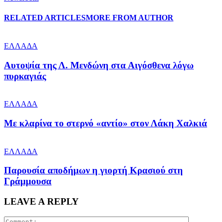
RELATED ARTICLES
MORE FROM AUTHOR
ΕΛΛΑΔΑ
Αυτοψία της Λ. Μενδώνη στα Αιγόσθενα λόγω
πυρκαγιάς
ΕΛΛΑΔΑ
Με κλαρίνα το στερνό «αντίο» στον Λάκη Χαλκιά
ΕΛΛΑΔΑ
Παρουσία αποδήμων η γιορτή Κρασιού στη
Γράμμουσα
LEAVE A REPLY