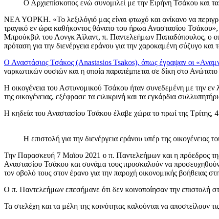
Ο Αρχιεπίσκοπος ενώ συνομιλεί με την Ειρήνη Τσάκου και τα
ΝΕΑ ΥΟΡΚΗ. «Το λεξιλόγιό μας είναι φτωχό και ανίκανο να περιγρά
τραγικό εν ώρα καθήκοντος θάνατο του ήρωα Αναστασίου Τσάκου», ε
Μπρούκβιλ του Λονγκ Άϊλαντ, π. Παντελεήμων Παπαδόπουλος, ο οπο
πρόταση για την διενέργεια εράνου για την χαροκαμένη σύζυγο και τ
Ο Αναστάσιος Τσάκος (Anastasios Tsakos), όπως έγραψαν οι «Ανα
ναρκωτικών ουσιών και η οποία παραπέμπεται σε δίκη στο Ανώτατο 
Η οικογένεια του Αστυνομικού Τσάκου ήταν συνεδεμένη με την εν λ
της οικογένειας, εξέφρασε τα ειλικρινή και τα εγκάρδια συλλυπητήρ
Η κηδεία του Αναστασίου Τσάκου έλαβε χώρα το πρωί της Τρίτης, 4
Η επιστολή για την διενέργεια εράνου υπέρ της οικογένειας 
Την Παρασκευή 7 Μαϊου 2021 ο π. Παντελεήμων και η πρόεδρος της 
Αναστασίου Τσάκου και συνάμα τους προσκαλούν να προσευχηθούν 
τον οβολό τους στον έρανο για την παροχή οικονομικής βοήθειας στη
Ο π. Παντελεήμων επεσήμανε ότι δεν κοινοποίησαν την επιστολή στα
Τα στελέχη και τα μέλη της κοινότητας καλούνται να αποστείλουν τι