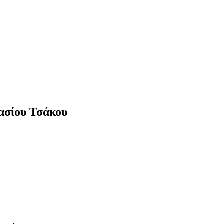
τασίου Τσάκου