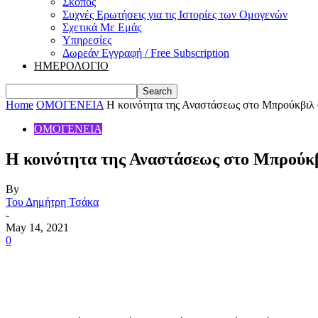
Σκοπός
Συχνές Ερωτήσεις για τις Ιστορίες των Ομογενών
Σχετικά Με Εμάς
Υπηρεσίες
Δωρεάν Εγγραφή / Free Subscription
ΗΜΕΡΟΛΟΓΙΟ
Home
ΟΜΟΓΕΝΕΙΑ
Η κοινότητα της Αναστάσεως στο Μπρούκβιλ σ
ΟΜΟΓΕΝΕΙΑ
Η κοινότητα της Αναστάσεως στο Μπρούκβι
By
Του Δημήτρη Τσάκα
-
May 14, 2021
0
Share