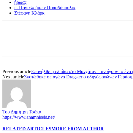
ήρωας
π. Παντελεήμων Παπαδόπουλος
Στέφανη Κλάρκ
Share
Previous article
Επανήλθε η ελπίδα στο Μανχάταν – ανοίγουν το ένα μ
Next article
Σκοτώθηκε σε αγώνα Dragster ο οδηγός αγώνων Γεράσιμ
Του Δημήτρη Τσάκα
https://www.anamniseis.net/
RELATED ARTICLES
MORE FROM AUTHOR