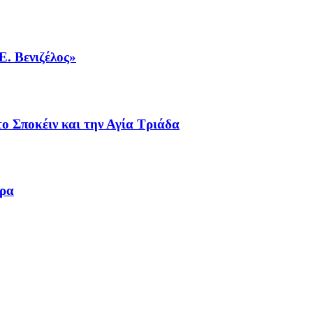
Ε. Βενιζέλος»
ο Σποκέιν και την Αγία Τριάδα
ωρα