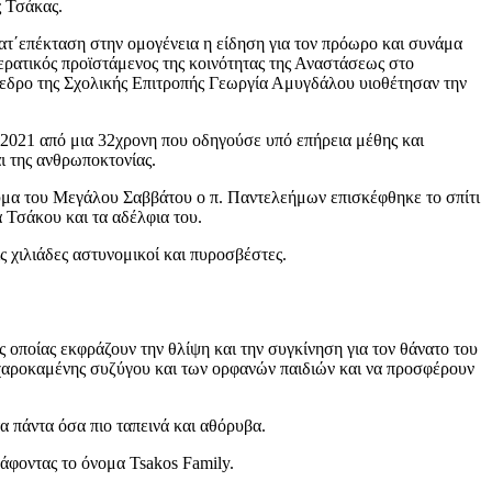
ς Τσάκας.
ατ΄επέκταση στην ομογένεια η είδηση για τον πρόωρο και συνάμα
ερατικός προϊστάμενος της κοινότητας της Αναστάσεως στο
όεδρο της Σχολικής Επιτροπής Γεωργία Αμυγδάλου υιοθέτησαν την
 2021 από μια 32χρονη που οδηγούσε υπό επήρεια μέθης και
ι της ανθρωποκτονίας.
ευμα του Μεγάλου Σαββάτου ο π. Παντελεήμων επισκέφθηκε το σπίτι
α Τσάκου και τα αδέλφια του.
 χιλιάδες αστυνομικοί και πυροσβέστες.
οποίας εκφράζουν την θλίψη και την συγκίνηση για τον θάνατο του
χαροκαμένης συζύγου και των ορφανών παιδιών και να προσφέρουν
α πάντα όσα πιο ταπεινά και αθόρυβα.
ράφοντας το όνομα Tsakos Family.