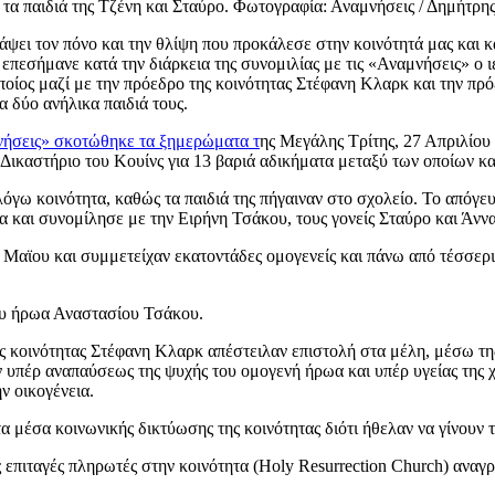
 τα παιδιά της Τζένη και Σταύρο. Φωτογραφία: Αναμνήσεις / Δημήτρη
ψει τον πόνο και την θλίψη που προκάλεσε στην κοινότητά μας και κ
πεσήμανε κατά την διάρκεια της συνομιλίας με τις «Αναμνήσεις» ο ι
ίος μαζί με την πρόεδρο της κοινότητας Στέφανη Κλαρκ και την πρ
α δύο ανήλικα παιδιά τους.
μνήσεις» σκοτώθηκε τα ξημερώματα τ
ης Μεγάλης Τρίτης, 27 Απριλίου
Δικαστήριο του Κουίνς για 13 βαριά αδικήματα μεταξύ των οποίων κα
όγω κοινότητα, καθώς τα παιδιά της πήγαιναν στο σχολείο. Το απόγ
ια και συνομίλησε με την Ειρήνη Τσάκου, τους γονείς Σταύρο και Άνν
 Μαϊου και συμμετείχαν εκατοντάδες ομογενείς και πάνω από τέσσερις
του ήρωα Αναστασίου Τσάκου.
κοινότητας Στέφανη Κλαρκ απέστειλαν επιστολή στα μέλη, μέσω της 
υπέρ αναπαύσεως της ψυχής του ομογενή ήρωα και υπέρ υγείας της 
ν οικογένεια.
 μέσα κοινωνικής δικτύωσης της κοινότητας διότι ήθελαν να γίνουν τ
ς επιταγές πληρωτές στην κοινότητα (Holy Resurrection Church) αναγ