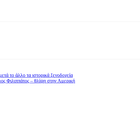
ετά το άλλο τα ιστορικά ξενοδοχεία
ος Φιλιππάτος – θλίψη στην Αμερική