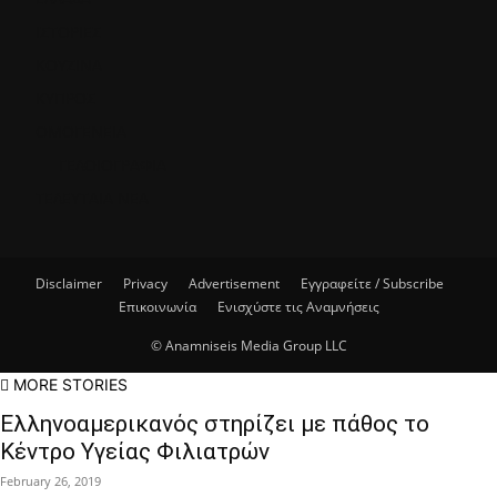
ΙΣΤΟΡΙΕΣ
ΚΟΥΖΙΝΑ
ΚΥΠΡΟΣ
ΟΜΟΓΕΝΕΙΑ
ΓΕΛΟΙΟΓΡΑΦΙΑ
ΤΕΛΕΥΤΑΙΑ ΝΕΑ
Disclaimer
Privacy
Advertisement
Εγγραφείτε / Subscribe
Επικοινωνία
Ενισχύστε τις Αναμνήσεις
© Anamniseis Media Group LLC
MORE STORIES
Ελληνοαμερικανός στηρίζει με πάθος το
Κέντρο Υγείας Φιλιατρών
February 26, 2019