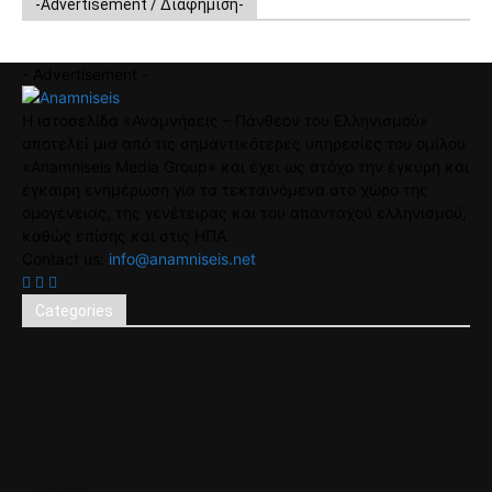
-Advertisement / Διαφήμιση-
- Advertisement -
Η ιστοσελίδα «Αναμνήσεις – Πάνθεον του Ελληνισμού»
αποτελεί μια από τις σημαντικότερες υπηρεσίες του ομίλου
«Anamniseis Media Group» και έχει ως στόχο την έγκυρη και
έγκαιρη ενημέρωση για τα τεκταινόμενα στο χώρο της
ομογένειας, της γενέτειρας και του απανταχού ελληνισμού,
καθώς επίσης και στις ΗΠΑ.
Contact us:
info@anamniseis.net
Categories
SPONSORS
ΑΘΛΗΤΙΚΑ
ΑΜΕΡΙΚΗ
ΑΠΟΨΕΙΣ
ΕΛΛΑΔΑ