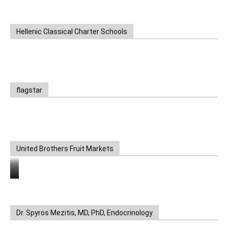
Hellenic Classical Charter Schools
flagstar
United Brothers Fruit Markets
https://www.unitedbrothersfruitmarkets.com/
https://www.unitedbrothersfruitmarkets.com/
Dr. Spyros Mezitis, MD, PhD, Endocrinology