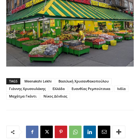
TAGS
Meenakshi Lekhi
Βασιλική Χρυσανθακοπούλου
Γιάννης Χρυσουλάκης
Ελλάδα
Ευανθίας Ρεμπούτσικα
Ινδία
Μαχάτμα Γκάντι
Νίκος Δένδιας