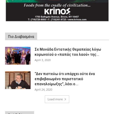
Πιο Διαβασμένα
Σε Μονάδα Εντατικής Θεραπείας λόγω
κορωνοϊού ο «παπάς του λαού» της...
April 3, 2020
“Δεν πιστεύω ότι υπάρχει ούτε ένα
επιβεβαιωμένο περιστατικό
επαναλοίμωξης”, λέει ο...
April 24, 2020
Load more