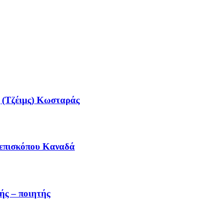
ς (Τζέιμς) Κωσταράς
ιεπισκόπου Καναδά
ής – ποιητής