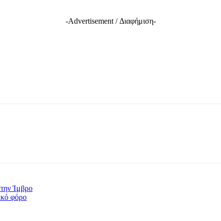
-Advertisement / Διαφήμιση-
στην Ίμβρο
ικό φόρο