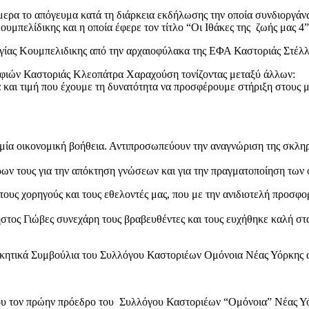
ήμερα το απόγευμα κατά τη διάρκεια εκδήλωσης την οποία συνδιοργά
μπελίδικης και η οποία έφερε τον τίτλο “Οι Ιθάκες της ζωής μας 4”
γίας Κουμπελιδικης από την αρχαιοφύλακα της ΕΦΑ Καστοριάς Στέλ
φιών Καστοριάς Κλεοπάτρα Χαραχούση τονίζοντας μεταξύ άλλων:
ι τιμή που έχουμε τη δυνατότητα να προσφέρουμε στήριξη στους μαθητ
μία οικονομική βοήθεια. Αντιπροσωπεύουν την αναγνώριση της σκληρή
ίρων τους για την απόκτηση γνώσεων και για την πραγματοποίηση των 
ους χορηγούς και τους εθελοντές μας, που με την ανιδιοτελή προσφο
ς Γιώβες συνεχάρη τους βραβευθέντες και τους ευχήθηκε καλή σταδ
ικητικά Συμβούλια του Συλλόγου Καστοριέων Ομόνοια Νέας Υόρκης α
ου τον πρώην πρόεδρο του Συλλόγου Καστοριέων “Ομόνοια” Νέας Υό