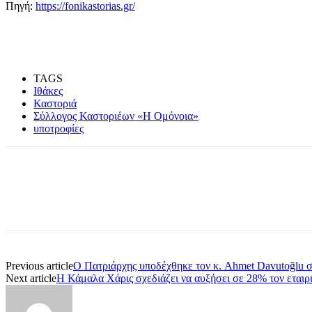
Πηγή:
https://fonikastorias.gr/
TAGS
Ιθάκες
Καστοριά
Σύλλογος Καστοριέων «Η Ομόνοια»
υποτροφίες
Share
Previous article
Ο Πατριάρχης υποδέχθηκε τον κ. Ahmet Davutoğlu 
Next article
Η Κάμαλα Χάρις σχεδιάζει να αυξήσει σε 28% τον εταιρ