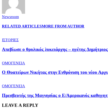
Newsroom
RELATED ARTICLES
MORE FROM AUTHOR
ΙΣΤΟΡΙΕΣ
Απεβίωσε ο θρυλικός λυκειάρχης – ηγέτης Δημήτριο
ΟΜΟΓΕΝΕΙΑ
O Θυατείρων Νικήτας στην Ενθρόνιση του νέου Αρχ
ΟΜΟΓΕΝΕΙΑ
Πρεσβευτής της Μαγνησίας ο Ε/Αμερικανός καθηγητ
LEAVE A REPLY