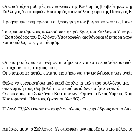
Οι αριστούχοι μαθητές των λυκείων της Καστοριάς βραβεύτηκαν σ
Σύλλογος Υποτροφιών Καστοριάς στον αύλειο χώρο της Παναγίας Κου
Προηγήθηκε ενημέρωση και ξενάγηση στον βυζαντινό ναό της Πανα
Τους παριστάμενους καλωσόρισε η πρόεδρος του Συλλόγου Υποτρο
“Ως πρόεδρος του Συλλόγου Υποτροφιών αισθάνομαι ιδιαίτερη χαρά κα
και το πάθος τους για μάθηση.
Οι υποτροφίες που απονέμονται σήμερα είναι κάτι περισσότερο από 
επιτύχουν τους στόχους τους.
Οι υποτροφίες αυτές, είναι το εισιτήριο για την εκπλήρωση των ονε
Θέλω να ευχαριστήσω από καρδιάς όλα τα μέλη του συλλόγου μας, τ
οικονομική τους συμβολή τίποτα από αυτά δεν θα ήταν εφικτό”.
Ο πρόεδρος του Συλλόγου Καστοριέων “Ομόνοια Νέας Υόρκης Χρήστο
Καστοριανοί: “Να τους έρχονται όλα δέξια”.
Η Αγνή Τζήλλα έκανε αναφορά σε όλους τους προέδρους και τα Διο
Αμέσως μετά, ο Σύλλογος Υποτροφιών ανακήρυξε επίτιμο μέλος τ