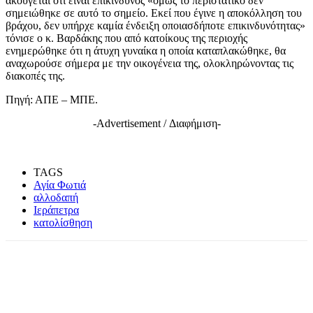
ακούγεται ότι είναι επικίνδυνος «όμως το περιστατικό δεν
σημειώθηκε σε αυτό το σημείο. Εκεί που έγινε η αποκόλληση του
βράχου, δεν υπήρχε καμία ένδειξη οποιασδήποτε επικινδυνότητας»
τόνισε ο κ. Βαρδάκης που από κατοίκους της περιοχής
ενημερώθηκε ότι η άτυχη γυναίκα η οποία καταπλακώθηκε, θα
αναχωρούσε σήμερα με την οικογένεια της, ολοκληρώνοντας τις
διακοπές της.
Πηγή: ΑΠΕ – ΜΠΕ.
-Advertisement / Διαφήμιση-
TAGS
Αγία Φωτιά
αλλοδαπή
Ιεράπετρα
κατολίσθηση