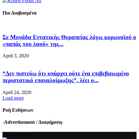
Πιο Διαβασμένα
Σε Μονάδα Εντατικής Θεραπείας λόγω κορωνοϊού ο
«παπάς του λαού» της...
April 3, 2020
“Δεν πιστεύω ότι υπάρχει ούτε ένα επιβεβαιωμένο
περιστατικό επαναλοίμωξης”, λέει ο...
April 24, 2020
Load more
Ροή Ειδήσεων
-Advertisement / Διαφήμιση-
- Advertisement -