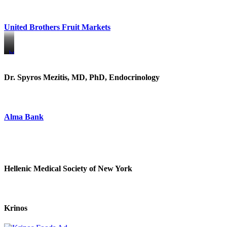
United Brothers Fruit Markets
https://www.unitedbrothersfruitmarkets.com/
https://www.unitedbrothersfruitmarkets.com/
Dr. Spyros Mezitis, MD, PhD, Endocrinology
Alma Bank
Hellenic Medical Society of New York
Krinos