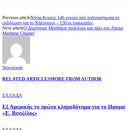
Previous article
Νότια Κορέα: 146 νεκροί από ποδοπατήματα σε
εκδήλωση για το Χάλογουιν – 150 οι τραυματίες
Next article
Ο Δημήτριος Ματθαίου πρόεδρος και πάλι του Ahepa
Maritime Chapter
Newsroom
RELATED ARTICLES
MORE FROM AUTHOR
ΕΛΛΑΔΑ
Εξ Αμερικής το πρώτο κληροδότημα για το Ιδρυμα
«Ε. Βενιζέλος»
ΕΛΛΑΔΑ