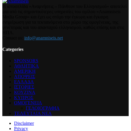
Η ιστοσελίδα «Αναμνήσεις – Πάνθεον του Ελληνισμού» αποτελεί
μια από τις σημαντικότερες υπηρεσίες του ομίλου «Anamniseis
Media Group» και έχει ως στόχο την έγκυρη και έγκαιρη
ενημέρωση για τα τεκταινόμενα στο χώρο της ομογένειας, της
γενέτειρας και του απανταχού ελληνισμού, καθώς επίσης και στις
ΗΠΑ.
Contact us:
info@anamniseis.net
Categories
SPONSORS
ΑΘΛΗΤΙΚΑ
ΑΜΕΡΙΚΗ
ΑΠΟΨΕΙΣ
ΕΛΛΑΔΑ
ΙΣΤΟΡΙΕΣ
ΚΟΥΖΙΝΑ
ΚΥΠΡΟΣ
ΟΜΟΓΕΝΕΙΑ
ΓΕΛΟΙΟΓΡΑΦΙΑ
ΤΕΛΕΥΤΑΙΑ ΝΕΑ
Disclaimer
Privacy