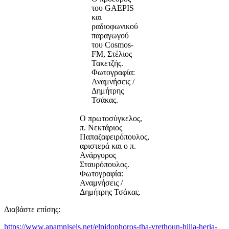
του GAEPIS
και
ραδιοφωνικού
παραγωγού
του Cosmos-
FM, Στέλιος
Τακετζής.
Φωτογραφία:
Αναμνήσεις /
Δημήτρης
Τσάκας.
Ο πρωτοσύγκελος,
π. Νεκτάριος
Παπαζαφειρόπουλος,
αριστερά και ο π.
Ανάργυρος
Σταυρόπουλος.
Φωτογραφία:
Αναμνήσεις /
Δημήτρης Τσάκας.
Διαβάστε επίσης:
https://www.anamniseis.net/elpidophoros-tha-vrethoun-hilia-heria-