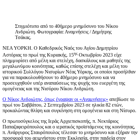
Στιγμιότυπο από το 40ήμερο μνημόσυνο του Νίκου
Ανδριώτη. Φωτογραφία: Αναμνήσεις / Δημήτρης
Τσάκας.
ΝΕΑ ΥΟΡΚΗ. Ο Καθεδρικός Ναός του Αγίου Δημητρίου
ης
Αστόριας το πρωί της Κυριακής, 15
Οκτωβρίου 2023 είχε
πλημμυρίσει από μέλη και στελέχη, δασκάλους και μαθητές της
μεγαλωνύμου κοινότητας, καθώς επίσης στελέχη και μέλη του
ιστορικού Συλλόγου Νισυρίων Νέας Υόρκης, οι οποίοι προσήλθαν
για να παρακολουθήσουν το 40ήμερο μνημόσυνο και να
προσευχηθούν υπέρ αναπαύσεως της ψυχής του ευεργέτη της
ομογένειας και της Νισύρου Νίκου Ανδριώτη.
Ο Νίκος Ανδριώτης, όπως έγραψαν οι «Αναμνήσεις»
απεβίωσε το
πρωί του Σαββάτου, 2 Σεπτεμβρίου 2023 σε ηλικία 82 ετών,
προκαλώντας θλίψη και συγκίνηση στη ομογένεια και στη Νίσυρο.
Ο πρωτοσύγκελος της Ιεράς Αρχιεπισκοπής, π. Νεκτάριος
Παπαζαφειρόπουλος και ο ιερατικός προϊστάμενος της κοινότητας,
π. Ανάργυρος Σταυρόπουλος τέλεσαν το μνημόσυνο και εξήραν την
προσφορά του αειμνήστου στην Εκκλησία, στην παιδεία στον