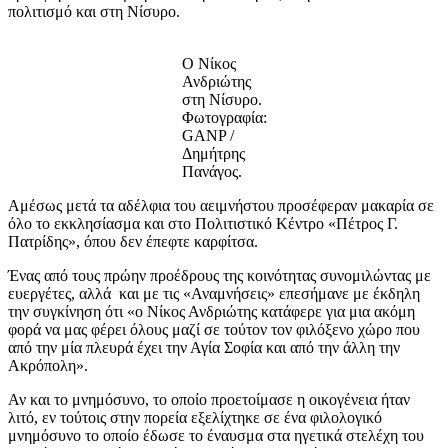
πολιτισμό και στη Νίσυρο.
Ο Νίκος
Ανδριώτης
στη Νίσυρο.
Φωτογραφία:
GANP /
Δημήτρης
Πανάγος.
Αμέσως μετά τα αδέλφια του αειμνήστου προσέφεραν μακαρία σε
όλο το εκκλησίασμα και στο Πολιτιστικό Κέντρο «Πέτρος Γ.
Πατρίδης», όπου δεν έπεφτε καρφίτσα.
Ένας από τους πρώην προέδρους της κοινότητας συνομιλώντας με
ευεργέτες, αλλά και με τις «Αναμνήσεις» επεσήμανε με έκδηλη
την συγκίνηση ότι «ο Νίκος Ανδριώτης κατάφερε για μια ακόμη
φορά να μας φέρει όλους μαζί σε τούτον τον φιλόξενο χώρο που
από την μία πλευρά έχει την Αγία Σοφία και από την άλλη την
Ακρόπολη».
Αν και το μνημόσυνο, το οποίο προετοίμασε η οικογένεια ήταν
λιτό, εν τούτοις στην πορεία εξελίχτηκε σε ένα φιλολογικό
μνημόσυνο το οποίο έδωσε το έναυσμα στα ηγετικά στελέχη του