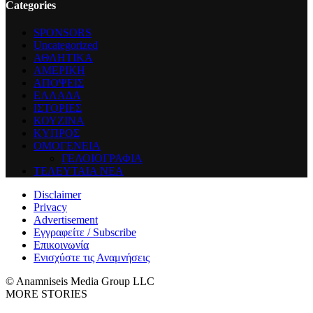
Categories
SPONSORS
Uncategorized
ΑΘΛΗΤΙΚΑ
ΑΜΕΡΙΚΗ
ΑΠΟΨΕΙΣ
ΕΛΛΑΔΑ
ΙΣΤΟΡΙΕΣ
ΚΟΥΖΙΝΑ
ΚΥΠΡΟΣ
ΟΜΟΓΕΝΕΙΑ
ΓΕΛΟΙΟΓΡΑΦΙΑ
ΤΕΛΕΥΤΑΙΑ ΝΕΑ
Disclaimer
Privacy
Advertisement
Εγγραφείτε / Subscribe
Επικοινωνία
Ενισχύστε τις Αναμνήσεις
© Anamniseis Media Group LLC
MORE STORIES