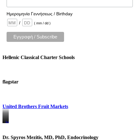
Ημερομηνία Γεννήσεως / Birthday
/
( mm / dd )
Hellenic Classical Charter Schools
flagstar
United Brothers Fruit Markets
https://www.unitedbrothersfruitmarkets.com/
https://www.unitedbrothersfruitmarkets.com/
Dr. Spyros Mezitis, MD, PhD, Endocrinology