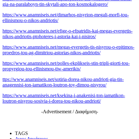
gia-na-paralaboyn-tin-skytali-apo-ton-kosmokalogero/
https://www.anamniseis.net/dimarhos-nisyrion-megali-morfi-tou-
ellinismou-o-nikos-andriotis/
https://www.anamniseis.net/efige-o-efpatridis-kai-megas-evergetis-
nikos-andriotis-ptohoteres-i-astoria-kai-i-nisiros/
https://www.anamniseis.net/megas-evergetis-tis-nisyrou-o-epitimos-
proedros-tou-ag-dimitriou-astorias-nikos-andriotis/
https://www.anamniseis.net/polles-ekplikseis-stin-tripli-giorti-tou-
propyrgiou-tou-ellinismou-tiw-amerikis/
ttps://www.anamniseis.net/sotiria-dorea-nikou-andrioti-gia-tin-
anagennisi-ton-iamatikon-loutron-toy-dimou-nisyrou/
https://www.anamniseis.net/ksekina-i-anakenisi-ton-iamatikon-
loutron-nisyrou-sosivia-i-dorea-tou-nikou-andrioti/
-Advertisement / Διαφήμιση-
TAGS
Αγιος Δημήτριος