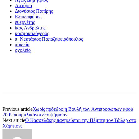
Αστόρια
Διονύσιος Παπίρης
Ελπιδοφόρος
ευεργέτης
ίκος Ανδριώτης
κοσμοκαλόγερος
π. Νεκτάριος Παπαζαφειρόπουλος
παιδεία
σχολείο
Previous article
Χωρίς πρόεδρο η Βουλή των Αντιπροσώπων αφού
20 Ρεπουμπλικάνοι δεν ψήφισαν
Next article
Ο Κασσελάκης παντρεύεται την Πέμπτη τον Τάιλερ στo
Χάμπτονς