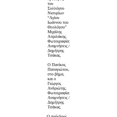
του
Συλλόγου
Νισυρίων
“Αγίου
Ιωάννου του
Θεολόγου”
Μιχάλης
Απριλάκης.
Φωτογραφία:
Αναμνήσεις /
Δημήτρης
Τσάκας.
Ο Πανίκος
Παναγιώτου,
στο βήμα,
και ο
Γιώργος
Ανδριώτης.
Φωτογραφία:
Αναμνήσεις /
Δημήτρης
Τσάκας.
Ο πρόεδρος