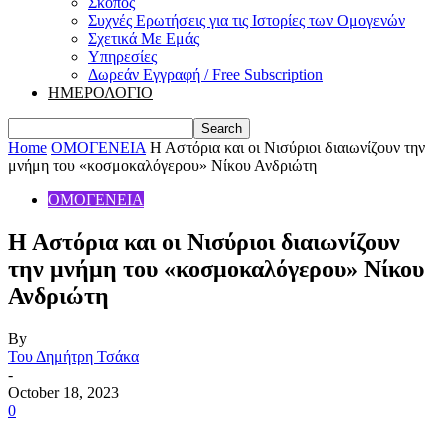
Σκοπός
Συχνές Ερωτήσεις για τις Ιστορίες των Ομογενών
Σχετικά Με Εμάς
Υπηρεσίες
Δωρεάν Εγγραφή / Free Subscription
ΗΜΕΡΟΛΟΓΙΟ
Home
ΟΜΟΓΕΝΕΙΑ
Η Αστόρια και οι Νισύριοι διαιωνίζουν την
μνήμη του «κοσμοκαλόγερου» Νίκου Ανδριώτη
ΟΜΟΓΕΝΕΙΑ
Η Αστόρια και οι Νισύριοι διαιωνίζουν
την μνήμη του «κοσμοκαλόγερου» Νίκου
Ανδριώτη
By
Του Δημήτρη Τσάκα
-
October 18, 2023
0