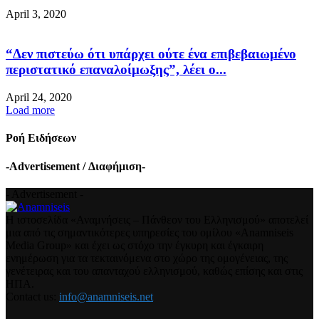
April 3, 2020
“Δεν πιστεύω ότι υπάρχει ούτε ένα επιβεβαιωμένο
περιστατικό επαναλοίμωξης”, λέει ο...
April 24, 2020
Load more
Ροή Ειδήσεων
-Advertisement / Διαφήμιση-
- Advertisement -
Η ιστοσελίδα «Αναμνήσεις – Πάνθεον του Ελληνισμού» αποτελεί
μια από τις σημαντικότερες υπηρεσίες του ομίλου «Anamniseis
Media Group» και έχει ως στόχο την έγκυρη και έγκαιρη
ενημέρωση για τα τεκταινόμενα στο χώρο της ομογένειας, της
γενέτειρας και του απανταχού ελληνισμού, καθώς επίσης και στις
ΗΠΑ.
Contact us:
info@anamniseis.net