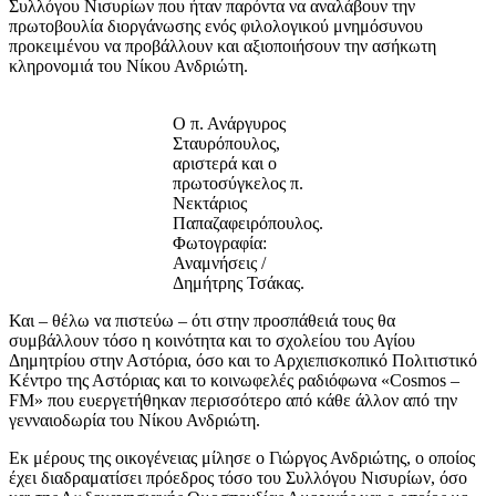
Συλλόγου Νισυρίων που ήταν παρόντα να αναλάβουν την
πρωτοβουλία διοργάνωσης ενός φιλολογικού μνημόσυνου
προκειμένου να προβάλλουν και αξιοποιήσουν την ασήκωτη
κληρονομιά του Νίκου Ανδριώτη.
Ο π. Ανάργυρος
Σταυρόπουλος,
αριστερά και ο
πρωτοσύγκελος π.
Νεκτάριος
Παπαζαφειρόπουλος.
Φωτογραφία:
Αναμνήσεις /
Δημήτρης Τσάκας.
Και – θέλω να πιστεύω – ότι στην προσπάθειά τους θα
συμβάλλουν τόσο η κοινότητα και το σχολείου του Αγίου
Δημητρίου στην Αστόρια, όσο και το Αρχιεπισκοπικό Πολιτιστικό
Κέντρο της Αστόριας και το κοινωφελές ραδιόφωνα «Cosmos –
FM» που ευεργετήθηκαν περισσότερο από κάθε άλλον από την
γενναιοδωρία του Νίκου Ανδριώτη.
Εκ μέρους της οικογένειας μίλησε ο Γιώργος Ανδριώτης, ο οποίος
έχει διαδραματίσει πρόεδρος τόσο του Συλλόγου Νισυρίων, όσο