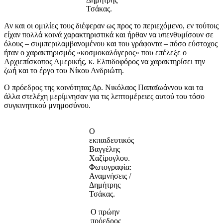
Τσάκας.
Αν και οι ομιλίες τους διέφεραν ως προς το περιεχόμενο, εν τούτοις
είχαν πολλά κοινά χαρακτηριστικά και ήρθαν να υπενθυμίσουν σε
όλους – συμπεριλαμβανομένου και του γράφοντα – πόσο εύστοχος
ήταν ο χαρακτηρισμός «κοσμοκαλόγερος» που επέλεξε ο
Αρχιεπίσκοπος Αμερικής, κ. Ελπιδοφόρος να χαρακτηρίσει την
ζωή και το έργο του Νίκου Ανδριώτη.
Ο πρόεδρος της κοινότητας Δρ. Νικόλαος Παπαϊωάννου και τα
άλλα στελέχη μερίμνησαν για τις λεπτομέρειες αυτού του τόσο
συγκινητικού μνημοσύνου.
Ο
εκπαιδευτικός
Βαγγέλης
Χαζίρογλου.
Φωτογραφία:
Αναμνήσεις /
Δημήτρης
Τσάκας.
Ο πρώην
πρόεδρος