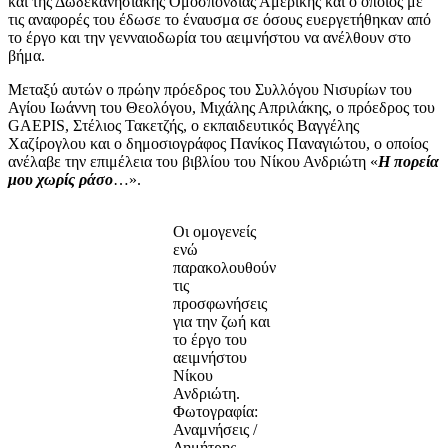
και της Δωδεκανησιακής Ομοσπονδίας Αμερικής και ο οποίος με
τις αναφορές του έδωσε το έναυσμα σε όσους ευεργετήθηκαν από
το έργο και την γενναιοδωρία του αειμνήστου να ανέλθουν στο
βήμα.
Μεταξύ αυτών ο πρώην πρόεδρος του Συλλόγου Νισυρίων του
Αγίου Ιωάννη του Θεολόγου, Μιχάλης Απριλάκης, ο πρόεδρος του
GAEPIS, Στέλιος Τακετζής, ο εκπαιδευτικός Βαγγέλης
Χαζίρογλου και ο δημοσιογράφος Πανίκος Παναγιώτου, ο οποίος
ανέλαβε την επιμέλεια του βιβλίου του Νίκου Ανδριώτη «
Η πορεία
μου χωρίς ράσο
…».
Οι ομογενείς
ενώ
παρακολουθούν
τις
προσφωνήσεις
για την ζωή και
το έργο του
αειμνήστου
Νίκου
Ανδριώτη.
Φωτογραφία:
Αναμνήσεις /
Δημήτρης