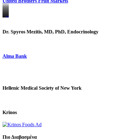
United Brothers Fruit Markets
https://www.unitedbrothersfruitmarkets.com/
https://www.unitedbrothersfruitmarkets.com/
Dr. Spyros Mezitis, MD, PhD, Endocrinology
Alma Bank
Hellenic Medical Society of New York
Krinos
Πιο Διαβασμένα