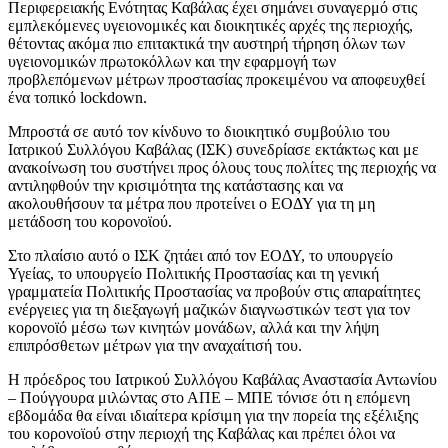
Περιφερειακής Ενότητας Καβάλας έχει σημάνει συναγερμό στις
εμπλεκόμενες υγειονομικές και διοικητικές αρχές της περιοχής,
θέτοντας ακόμα πιο επιτακτικά την αυστηρή τήρηση όλων των
υγειονομικών πρωτοκόλλων και την εφαρμογή των
προβλεπόμενων μέτρων προστασίας προκειμένου να αποφευχθεί
ένα τοπικό lockdown.
Μπροστά σε αυτό τον κίνδυνο το διοικητικό συμβούλιο του
Ιατρικού Συλλόγου Καβάλας (ΙΣΚ) συνεδρίασε εκτάκτως και με
ανακοίνωση του συστήνει προς όλους τους πολίτες της περιοχής να
αντιληφθούν την κρισιμότητα της κατάστασης και να
ακολουθήσουν τα μέτρα που προτείνει ο ΕΟΔΥ για τη μη
μετάδοση του κορονοϊού.
Στο πλαίσιο αυτό ο ΙΣΚ ζητάει από τον ΕΟΔΥ, το υπουργείο
Υγείας, το υπουργείο Πολιτικής Προστασίας και τη γενική
γραμματεία Πολιτικής Προστασίας να προβούν στις απαραίτητες
ενέργειες για τη διεξαγωγή μαζικών διαγνωστικών τεστ για τον
κορονοϊό μέσω των κινητών μονάδων, αλλά και την λήψη
επιπρόσθετων μέτρων για την αναχαίτισή του.
Η πρόεδρος του Ιατρικού Συλλόγου Καβάλας Αναστασία Αντωνίου
– Πούγγουρα μιλώντας στο ΑΠΕ – ΜΠΕ τόνισε ότι η επόμενη
εβδομάδα θα είναι ιδιαίτερα κρίσιμη για την πορεία της εξέλιξης
του κορονοϊού στην περιοχή της Καβάλας και πρέπει όλοι να