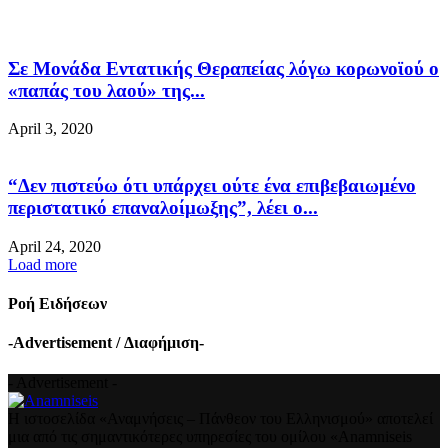
Σε Μονάδα Εντατικής Θεραπείας λόγω κορωνοϊού ο
«παπάς του λαού» της...
April 3, 2020
“Δεν πιστεύω ότι υπάρχει ούτε ένα επιβεβαιωμένο
περιστατικό επαναλοίμωξης”, λέει ο...
April 24, 2020
Load more
Ροή Ειδήσεων
-Advertisement / Διαφήμιση-
- Advertisement -
Η ιστοσελίδα «Αναμνήσεις – Πάνθεον του Ελληνισμού» αποτελεί
μια από τις σημαντικότερες υπηρεσίες του ομίλου «Anamniseis