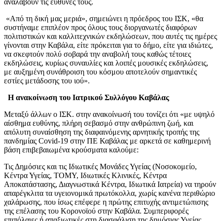
αναλάβουν τις ευθύνες τους.
«Από τη δική μας μεριά», σημειώνει η πρόεδρος του ΙΣΚ, «θα
συστήναμε επιπλέον προς όλους τους διοργανωτές διαφόρων
πολιτιστικών και καλλιτεχνικών εκδηλώσεων, που αυτές τις ημέρες
γίνονται στην Καβάλα, είτε πρόκειται για το δήμο, είτε για ιδιώτες,
να σκεφτούν πολύ σοβαρά την αναβολή τους καθώς τέτοιες
εκδηλώσεις, κυρίως συναυλίες και λοιπές μουσικές εκδηλώσεις,
με αυξημένη συνάθροιση του κόσμου αποτελούν σημαντικές
εστίες μετάδοσης του ιού».
Η ανακοίνωση του Ιατρικού Συλλόγου Καβάλας
Μεταξύ άλλων ο ΙΣΚ. στην ανακοίνωσή του τονίζει ότι «με υψηλό
αίσθημα ευθύνης, πλήρη σεβασμό στην ανθρώπινη ζωή, και
απόλυτη συναίσθηση της διαφαινόμενης αρνητικής τροπής της
πανδημίας Covid-19 στην ΠΕ Καβάλας με αρκετά σε καθημερινή
βάση επιβεβαιωμένα κρούσματα καλούμε:
Τις Δημόσιες και τις Ιδιωτικές Μονάδες Υγείας (Νοσοκομείο,
Κέντρα Υγείας, ΤΟΜΥ, Ιδιωτικές Κλινικές, Κέντρα
Αποκατάστασης, Διαγνωστικά Κέντρα, Ιδιωτικά Ιατρεία) να τηρούν
απαρέγκλιτα τα υγειονομικά πρωτόκολλα, χωρίς κανένα περιθώριο
χαλάρωσης, που ίσως επέφερε η πρώτης επιτυχής αντιμετώπισης
της επέλασης του Κορονοϊού στην Καβάλα. Συμπεριφορές
επιπόλαιες ή απαξιωτικές στη διασφάλιση της δημόσιας Υγείας