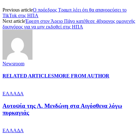
Previous article
Ο πρόεδρος Τραμπ λέει ότι θα απαγορεύσει το
TikTok στις ΗΠΑ
Next article
Έφεση στον Άρειο Πάγο κατέθεσε 40χρονος ομογενής
δικηγόρος για να μην εκδοθεί στις ΗΠΑ
Newsroom
RELATED ARTICLES
MORE FROM AUTHOR
ΕΛΛΑΔΑ
Αυτοψία της Λ. Μενδώνη στα Αιγόσθενα λόγω
πυρκαγιάς
ΕΛΛΑΔΑ