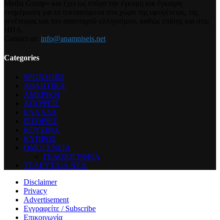
Media Group» και έχει ως στόχο την έγκυρη και έγκαιρη
ενημέρωση για τα τεκταινόμενα στο χώρο της ομογένειας, της
γενέτειρας και του απανταχού ελληνισμού, καθώς επίσης και στις
ΗΠΑ.
Contact us:
info@anamniseis.net
Categories
SPONSORS
ΑΘΛΗΤΙΚΑ
ΑΜΕΡΙΚΗ
ΑΠΟΨΕΙΣ
ΕΛΛΑΔΑ
ΙΣΤΟΡΙΕΣ
ΚΟΥΖΙΝΑ
ΚΥΠΡΟΣ
ΟΜΟΓΕΝΕΙΑ
ΓΕΛΟΙΟΓΡΑΦΙΑ
ΤΕΛΕΥΤΑΙΑ ΝΕΑ
Disclaimer
Privacy
Advertisement
Εγγραφείτε / Subscribe
Επικοινωνία