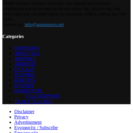
Media Group» και έχει ως στόχο την έγκυρη και έγκαιρη
ενημέρωση για τα τεκταινόμενα στο χώρο της ομογένειας, της
γενέτειρας και του απανταχού ελληνισμού, καθώς επίσης και στις
ΗΠΑ.
Contact us:
info@anamniseis.net
Categories
SPONSORS
ΑΘΛΗΤΙΚΑ
ΑΜΕΡΙΚΗ
ΑΠΟΨΕΙΣ
ΕΛΛΑΔΑ
ΙΣΤΟΡΙΕΣ
ΚΟΥΖΙΝΑ
ΚΥΠΡΟΣ
ΟΜΟΓΕΝΕΙΑ
ΓΕΛΟΙΟΓΡΑΦΙΑ
ΤΕΛΕΥΤΑΙΑ ΝΕΑ
Disclaimer
Privacy
Advertisement
Εγγραφείτε / Subscribe
Επικοινωνία