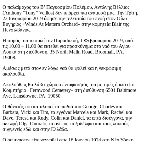
Ο παλαίμαχος του Β’ Παγκοσμίου Πολέμου, Αντώνης Βέλλιος
(Anthony “Tony” Vellios) δεν υπάρχει πια ανάμεσά μας. Την Τρίτη,
22 Ιανουαρίου 2019 άφησε την τελευταία του πνοή στον Οίκο
Ευγηρίας «Winds At Mattern Orchard» στην κομητεία Blair της
Πενσιλβάνιας.
Η σορός του το πρωί την Παρασκευή, 1 Φεβρουαρίου 2019, από
τις 10.00 – 11.00 θα εκτεθεί για προσκύνημα στο ναό του Αγίου
Λουκά στη διεύθυνση, 35 North Malin Road, Broomall, PΑ.
19008.
Αμέσως μετά στον εν λόγω ναό θα ψαλεί και η νεκρώσιμη
ακολουθία.
Ακολούθως θα λάβει χώρα ο ενταφιασμός του με τιμές ήρωα στο
Κοιμητήριο «Fernwood Cemetery» στη διεύθυνση 6501 Baltimore
Ave, Lansdowne, PA, 19050.
Ο θάνατός του καταλυπεί τα παιδιά του George, Charles και
Barbara, Vicki και Tim, τα εγγόνια Marcela και Mark, Rachel και
Dave, Teresa και Rudy, Colin και Daniel, τα επτά δισέγγονα, την
αδελφή Olga Onorato, τα ανίψια, τα ξαδέλφια και τους λοιπούς
συγγενείς εδώ και στην Ελλάδα.
Ο αείμνηστος είχε γεννηθεί στις 16 Ιουνίου 1924 στη Νέα Υόρκη