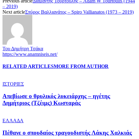
Previous article
Διαμαντής Τουρτούλης – Adam W Tourtoulis (1944
– 2019)
Next article
Σπύρος Βαλλιανάτος – Spiro Vallianatos (1973 – 2019)
Του Δημήτρη Τσάκα
https://www.anamniseis.net/
RELATED ARTICLES
MORE FROM AUTHOR
ΙΣΤΟΡΙΕΣ
Απεβίωσε ο θρυλικός λυκειάρχης – ηγέτης
Δημήτριος (Τζέιμς) Κωσταράς
ΕΛΛΑΔΑ
Πέθανε ο σπουδαίος τραγουδιστής Λάκης Χαλκιάς