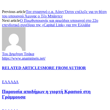
Previous article
Τον στρατηγό ε.α. Λόιντ Όστιν επέλεξε για τη θέση
του υπουργού Άμυνας ο Τζο Μπάιντεν
Next article
Ο Πρωθυπουργός και αρμόδιοι υπουργοί στο 22ο
επενδυτικό συνέδριο της «Capital Link» για την Ελλάδα
Του Δημήτρη Τσάκα
https://www.anamniseis.net/
RELATED ARTICLES
MORE FROM AUTHOR
ΕΛΛΑΔΑ
Παρουσία αποδήμων η γιορτή Κρασιού στη
Γράμμουσα