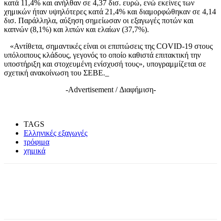
κατά 11,4% και ανήλθαν σε 4,37 δισ. ευρώ, ενώ εκείνες των
χημικών ήταν υψηλότερες κατά 21,4% και διαμορφώθηκαν σε 4,14
δισ. Παράλληλα, αύξηση σημείωσαν οι εξαγωγές ποτών και
καπνών (8,1%) και λιπών και ελαίων (37,7%).
«Αντίθετα, σημαντικές είναι οι επιπτώσεις της COVID-19 στους
υπόλοιπους κλάδους, γεγονός το οποίο καθιστά επιτακτική την
υποστήριξη και στοχευμένη ενίσχυσή τους», υπογραμμίζεται σε
σχετική ανακοίνωση του ΣΕΒΕ._
-Advertisement / Διαφήμιση-
TAGS
Ελληνικές εξαγωγές
τρόφιμα
χημικά