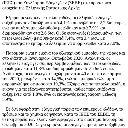
(ΙΕΕΣ) του Συνδέσμου Εξαγωγέων (ΣΕΒΕ) στα προσωρινά
στοιχεία της Ελληνικής Στατιστικής Αρχής.
Εξαιρουμένων των πετρελαιοειδών, οι ελληνικές εξαγωγές
αυξήθηκαν τον Οκτώβριο κατά 4,1% και ανήλθαν σε 2,2 δισ. ευρώ,
ενώ αν αυτά συμπεριληφθούν μειώθηκαν κατά 7,9% και
διαμορφώθηκαν στα 2,6 δισ. Οι δε εισαγωγές (εξαιρουμένων των
πετρελαιοειδών) μειώθηκαν κατά 7,4%, στα 3,4 δισ., με
αποτέλεσμα το εμπορικό έλλειμμα να συρρικνωθεί κατά 22,0%.
Παρόμοια είναι η εικόνα του εξωτερικού εμπορίου της χώρας και
στο διάστημα Ιανουαρίου- Οκτωβρίου 2020. Αναλυτικά, οι
ελληνικές εξαγωγές συμπεριλαμβανομένων των πετρελαιοειδών,
μειώθηκαν κατά 11,3% και διαμορφώθηκαν σε 25 δισ. ευρώ.
Αντίστοιχα, οι εισαγωγές υποχώρησαν στα 40 δισ. στο δεκάμηνο
του 2020, μειωμένες κατά 14,5%, ενώ το εμπορικό έλλειμμα
συρρικνώθηκε σε ποσοστό 19,3%. Εξαιρώντας τα πετρελαιοειδή, η
εικόνα για τις εξαγωγές αντιστρέφεται, καθώς παρουσιάζονται
αυξημένες κατά 1,8%, ενώ οι εισαγωγές καταγράφουν μείωση
5,9%.
Σε ό,τι αφορά στην εξαγωγική πορεία των επιμέρους κλάδων, τα
τρόφιμα και τα χημικά οδήγησαν, κατά το ΙΕΕΣ του ΣΕΒΕ, τη
θετική πορεία των ελληνικών εξαγωγών στο διάστημα Ιανουαρίου-
Οκτωβρίου 2020. Συγκεκριμένα, οι εξαγωγές τροφίμων αυξήθηκαν