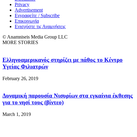
Privacy
Advertisement
Εγγραφείτε / Subscribe
Επικοινωνία
Ενισχύστε τις Αναμνήσεις
© Anamniseis Media Group LLC
MORE STORIES
Ελληνοαμερικανός στηρίζει με πάθος το Κέντρο
Υγείας Φιλιατρών
February 26, 2019
Δυναμική παρουσία Νισυρίων στα εγκαίνια έκθεσης
για το νησί τους (βίντεο)
March 1, 2019