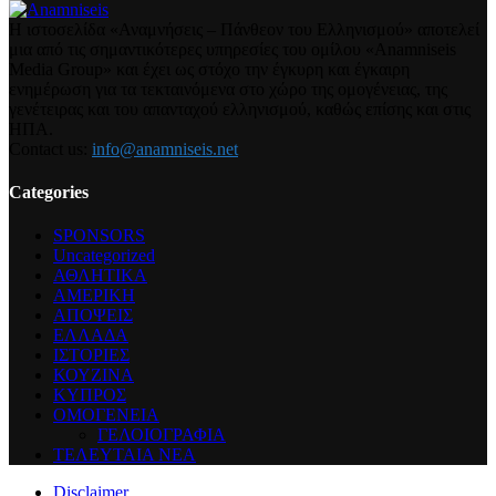
Η ιστοσελίδα «Αναμνήσεις – Πάνθεον του Ελληνισμού» αποτελεί
μια από τις σημαντικότερες υπηρεσίες του ομίλου «Anamniseis
Media Group» και έχει ως στόχο την έγκυρη και έγκαιρη
ενημέρωση για τα τεκταινόμενα στο χώρο της ομογένειας, της
γενέτειρας και του απανταχού ελληνισμού, καθώς επίσης και στις
ΗΠΑ.
Contact us:
info@anamniseis.net
Categories
SPONSORS
Uncategorized
ΑΘΛΗΤΙΚΑ
ΑΜΕΡΙΚΗ
ΑΠΟΨΕΙΣ
ΕΛΛΑΔΑ
ΙΣΤΟΡΙΕΣ
ΚΟΥΖΙΝΑ
ΚΥΠΡΟΣ
ΟΜΟΓΕΝΕΙΑ
ΓΕΛΟΙΟΓΡΑΦΙΑ
ΤΕΛΕΥΤΑΙΑ ΝΕΑ
Disclaimer