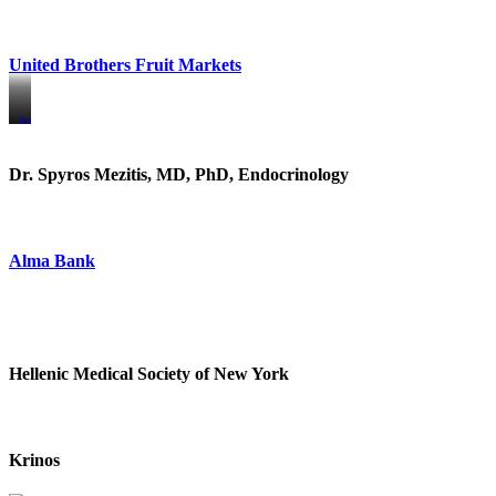
United Brothers Fruit Markets
https://www.unitedbrothersfruitmarkets.com/
https://www.unitedbrothersfruitmarkets.com/
Dr. Spyros Mezitis, MD, PhD, Endocrinology
Alma Bank
Hellenic Medical Society of New York
Krinos