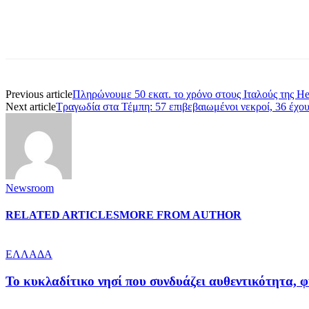
Share
Previous article
Πληρώνουμε 50 εκατ. το χρόνο στους Ιταλούς της Hel
Next article
Τραγωδία στα Τέμπη: 57 επιβεβαιωμένοι νεκροί, 36 έχου
Newsroom
RELATED ARTICLES
MORE FROM AUTHOR
ΕΛΛΑΔΑ
Το κυκλαδίτικο νησί που συνδυάζει αυθεντικότητα, φ