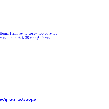
lenic Train για τα τρένα του θανάτου
ν ταυτοποιηθεί, 38 νοσηλεύονται
ύση και πολιτισμό