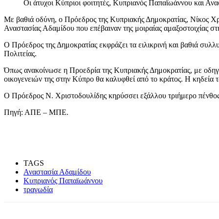
Οι άτυχοι Κύπριοι φοιτητές, Κυπριανός Παπαϊωάννου και Αν
Με βαθιά οδύνη, ο Πρόεδρος της Κυπριακής Δημοκρατίας, Νίκος Χ
Αναστασίας Αδαμίδου που επέβαιναν της μοιραίας αμαξοστοιχίας σ
Ο Πρόεδρος της Δημοκρατίας εκφράζει τα ειλικρινή και βαθιά συλλ
Πολιτείας.
Όπως ανακοίνωσε η Προεδρία της Κυπριακής Δημοκρατίας, με οδηγί
οικογενειών της στην Κύπρο θα καλυφθεί από το κράτος. Η κηδεία
Ο Πρόεδρος Ν. Χριστοδουλίδης κηρύσσει εξάλλου τριήμερο πένθος 
Πηγή: ΑΠΕ – ΜΠΕ.
TAGS
Αναστασία Αδαμίδου
Κυπριανός Παπαϊωάννου
τραγωδία