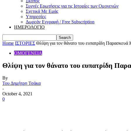
Σκοπός
Συχνές Ερωτήσεις για τις Ιστορίες των Ομογενών
Σχετικά Με Εμάς
Υπηρεσίες
Δωρεάν Εγγραφή / Free Subscription
ΗΜΕΡΟΛΟΓΙΟ
Home
ΙΣΤΟΡΙΕΣ
Θλίψη για τον θάνατο του ευπατρίδη Παρασκευά Κ
ΟΜΟΓΕΝΕΙΑ
Θλίψη για τον θάνατο του ευπατρίδη Παρ
By
Του Δημήτρη Τσάκα
-
October 4, 2021
0
Share