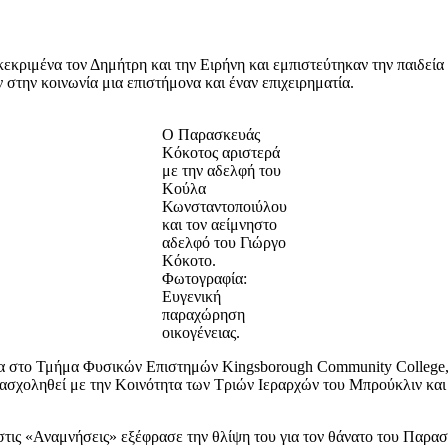
εκριμένα τον Δημήτρη και την Ειρήνη και εμπιστεύτηκαν την παιδεία
 στην κοινωνία μια επιστήμονα και έναν επιχειρηματία.
Ο Παρασκευάς
Κόκοτος αριστερά
με την αδελφή του
Κούλα
Κωνσταντοποιύλου
και τον αείμνηστο
αδελφό του Γιώργο
Κόκοτο.
Φωτογραφία:
Ευγενική
παραχώρηση
οικογένειας.
ια στο Τμήμα Φυσικών Επιστημών Kingsborough Community College, 
να ασχοληθεί με την Κοινότητα των Τριών Ιεραρχών του Μπρούκλιν 
ις «Αναμνήσεις» εξέφρασε την θλίψη του για τον θάνατο του Παρασκ