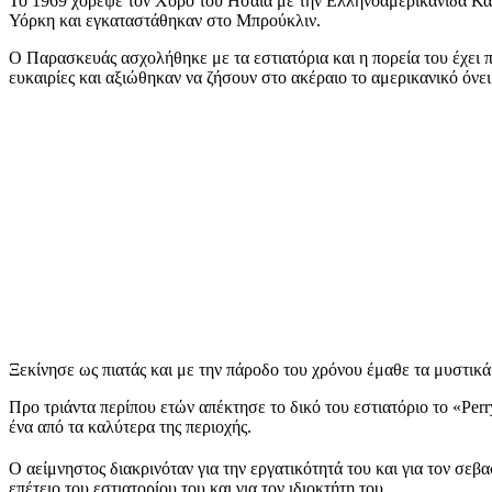
Το 1969 χόρεψε τον Χορό του Ησαΐα με την Ελληνοαμερικανίδα Κατ
Υόρκη και εγκαταστάθηκαν στο Μπρούκλιν.
Ο Παρασκευάς ασχολήθηκε με τα εστιατόρια και η πορεία του έχει 
ευκαιρίες και αξιώθηκαν να ζήσουν στο ακέραιο το αμερικανικό όνει
Ξεκίνησε ως πιατάς και με την πάροδο του χρόνου έμαθε τα μυστικά 
Προ τριάντα περίπου ετών απέκτησε το δικό του εστιατόριο το «Per
ένα από τα καλύτερα της περιοχής.
Ο αείμνηστος διακρινόταν για την εργατικότητά του και για τον σε
επέτειο του εστιατορίου του και για τον ιδιοκτήτη του.