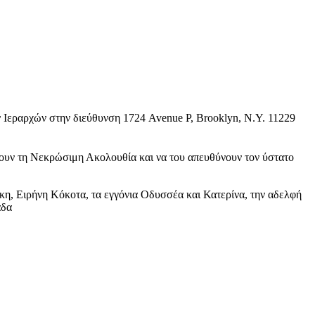
ν Ιεραρχών στην διεύθυνση 1724 Avenue P, Brooklyn, N.Y. 11229
ουν τη Νεκρώσιμη Ακολουθία και να του απευθύνουν τον ύστατο
κη, Ειρήνη Κόκοτα, τα εγγόνια Οδυσσέα και Κατερίνα, την αδελφή
λάδα