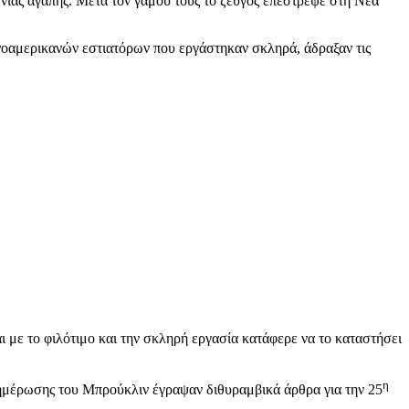
ιας αγάπης. Μετά τον γάμου τους το ζεύγος επέστρεψε στη Νέα
ηνοαμερικανών εστιατόρων που εργάστηκαν σκληρά, άδραξαν τις
ι με το φιλότιμο και την σκληρή εργασία κατάφερε να το καταστήσει
η
 ενημέρωσης του Μπρούκλιν έγραψαν διθυραμβικά άρθρα για την 25