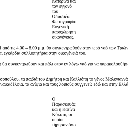
Κατερίνα και
τον εγγονό
του
Οδυσσέα.
Φωτογραφία:
Ευγενική
παραχώρηση
οικογένειας.
από τις 4.00 – 8.00 μ.μ. θα συγκεντρωθούν στον ιερό ναό των Τριώ
αι εγκάρδια συλλυπητήρια στην οικογένειά του.
 θα συγκεντρωθούν και πάλι στον εν λόγω ναό για να παρακολουθήσ
σοπούλου, τα παιδιά του Δημήτρη και Καλλιόπη το γένος Μαλεγιαννά
αικαδέλφια, τα ανίψια και τους λοιπούς συγγενείς εδώ και στην Ελ
Ο
Παρασκευάς
και η Κατίνα
Κόκοτα, οι
οποίοι
τήρησαν όσο