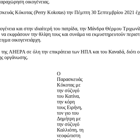
αραχώρηση οικογένειας.
υάς Κόκοτας (Perry Kokotas) την Πέμπτη 30 Σεπτεμβρίου 2021 έχασε
νεια και στην ιδιαίτερή του πατρίδα, την Μάνδρα Θέρμου Τριχωνίδας
αν να εκφράσουν την θλίψη τους και συνάμα να εκμυστηρευτούν περισ
ειγμα οικογενειάρχη.
 της AHEPA σε όλη την επικράτεια των ΗΠΑ και του Καναδά, διότι ο 
ης οργάνωσης.
Ο
Παρασκευάς
Κόκοτας με
την σύζυγό
του Κατίνα,
την κόρη
τους Ειρήνη,
τον γιο του
Δημήτρη με
την σύζυγό
Καλλιόπη, τη
νεοφώτιστη