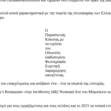
ίνα Παπαθανασοπούλου και τήρησαν όσο ελάχιστοι τον όρκο της αιών
πολλά κοινά χαρακτηριστικά με την πορεία της πλειοψηφίας των Ελλ
ρο.
Ο
Παρασκευάς
Κόκοτας με
τα εγγόνια
του
Οδυσσέα
καιΚατερίνα.
Φωτογραφία:
Ευγενική
παραχώρηση
οικογένειας.
του επαγγέλματος και ανέβαινε ένα – ένα τα σκαλιά της επιτυχίας.
ry’s Restaurant» στην διεύθυνση 3482 Nostrand Ave του Μπρούκλιν κα
βασμό για τους εργαζόμενους και τους πελάτες και το 2015 τα τοπικά