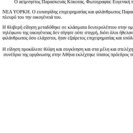
Ο αείμνηστος Παρασκευάς Κόκοτας. Φωτογραφία: Ευγενική π
ΝΕΑ ΥΟΡΚΗ. Ο ευπατρίδης επιχειρηματίας και φιλάνθρωπος Παρασκε
πλευρό του την οικογένειά του.
Η θλιβερή είδηση μεταδόθηκε σε κλάσματα δευτερολέπτου στην ομογέ
τηλέφωνο της οικογένειας δεν σίγησε ούτε στιγμή, διότι όλοι ήθελ
φιλάνθρωπος όσο ελάχιστοι, ήταν εξαίρετος επιχειρηματίας και υπόδ
Η είδηση προκάλεσε θλίψη και συγκίνηση και στα μέλη και στελέχη
συνέδριο της οργάνωσης στην Αθήνα εκλέχτηκε ύπατος πρόεδρος τ