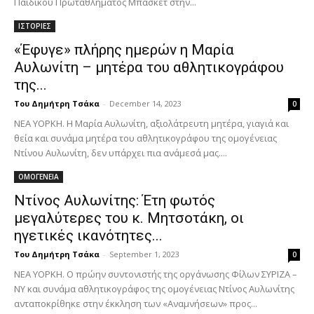
Παιδικού Πρωταθλήματος Μπάσκετ στην...
ΙΣΤΟΡΙΕΣ
«Έφυγε» πλήρης ημερών η Μαρία
Αυλωνίτη – μητέρα του αθλητικογράφου
της...
Του Δημήτρη Τσάκα
-
December 14, 2023
0
ΝΕΑ ΥΟΡΚΗ. Η Μαρία Αυλωνίτη, αξιολάτρευτη μητέρα, γιαγιά και
θεία και συνάμα μητέρα του αθλητικογράφου της ομογένειας
Ντίνου Αυλωνίτη, δεν υπάρχει πια ανάμεσά μας....
ΟΜΟΓΕΝΕΙΑ
Ντίνος Αυλωνίτης: Έτη φωτός
μεγαλύτερες του κ. Μητσοτάκη, οι
ηγετικές ικανότητες...
Του Δημήτρη Τσάκα
-
September 1, 2023
0
ΝΕΑ ΥΟΡΚΗ. Ο πρώην συντονιστής της οργάνωσης Φίλων ΣΥΡΙΖΑ –
ΝΥ και συνάμα αθλητικογράφος της ομογένειας Ντίνος Αυλωνίτης
ανταποκρίθηκε στην έκκληση των «Αναμνήσεων» προς...