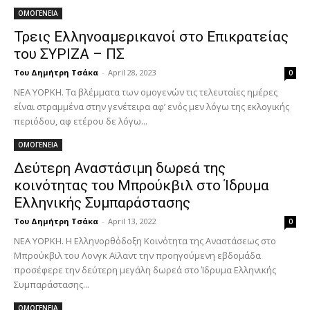
ΟΜΟΓΕΝΕΙΑ
Τρεις Ελληνοαμερικανοί στο Επικρατείας
του ΣΥΡΙΖΑ – ΠΣ
Του Δημήτρη Τσάκα
-
April 28, 2023
0
ΝΕΑ ΥΟΡΚΗ. Τα βλέμματα των ομογενών τις τελευταίες ημέρες
είναι στραμμένα στην γενέτειρα αφ’ ενός μεν λόγω της εκλογικής
περιόδου, αφ ετέρου δε λόγω...
ΟΜΟΓΕΝΕΙΑ
Δεύτερη Αναστάσιμη δωρεά της
κοινότητας του Μπρούκβιλ στο Ίδρυμα
Ελληνικής Συμπαράστασης
Του Δημήτρη Τσάκα
-
April 13, 2022
0
ΝΕΑ ΥΟΡΚΗ. Η Ελληνορθόδοξη Κοινότητα της Αναστάσεως στο
Μπρούκβιλ του Λονγκ Αϊλαντ την προηγούμενη εβδομάδα
προσέφερε την δεύτερη μεγάλη δωρεά στο Ίδρυμα Ελληνικής
Συμπαράστασης...
ΟΜΟΓΕΝΕΙΑ