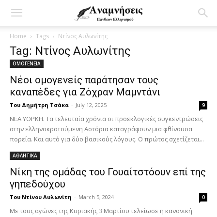
Home
Tags
Ντίνος Αυλωνίτης
Tag: Ντίνος Αυλωνίτης
ΟΜΟΓΕΝΕΙΑ
Νέοι ομογενείς παράτησαν τους
καναπέδες για Ζόχραν Μαμντάνι
Του Δημήτρη Τσάκα
-
July 12, 2025
9
ΝΕΑ ΥΟΡΚΗ. Τα τελευταία χρόνια οι προεκλογικές συγκεντρώσεις
στην ελληνοκρατούμενη Αστόρια καταγράφουν μια φθίνουσα
πορεία. Και αυτό για δύο βασικούς λόγους. Ο πρώτος σχετίζεται...
ΑΘΛΗΤΙΚΑ
Νίκη της ομάδας του Γουαίτστόουν επί της
γηπεδούχου
Του Ντίνου Αυλωνίτη
-
March 5, 2024
0
Με τους αγώνες της Κυριακής 3 Μαρτίου τελείωσε η κανονική