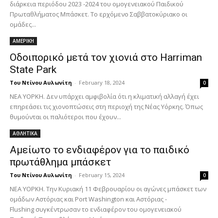
διάρκεια περιόδου 2023 -2024 του ομογενειακού Παιδικού
Πρωταθλήματος Μπάσκετ. Τo ερχόμενο Σαββατοκύριακο οι
ομάδες...
ΑΜΕΡΙΚΗ
Οδοιπορικό μετά τον χιονιά στο Harriman
State Park
Του Ντίνου Αυλωνίτη
-
February 18, 2024
0
ΝΕΑ ΥΟΡΚΗ. Δεν υπάρχει αμφιβολία ότι η κλιματική αλλαγή έχει
επηρεάσει τις χιονοπτώσεις στη περιοχή της Νέας Υόρκης. Όπως
θυμούνται οι παλιότεροι που έχουν...
ΑΘΛΗΤΙΚΑ
Αμείωτο το ενδιαφέρον για το παιδικό
πρωτάθλημα μπάσκετ
Του Ντίνου Αυλωνίτη
-
February 15, 2024
0
ΝΕΑ ΥΟΡΚΗ. Την Κυριακή 11 Φεβρουαρίου οι αγώνες μπάσκετ των
ομάδων Αστόριας και Port Washington και Αστόριας -
Flushing συγκέντρωσαν το ενδιαφέρον του ομογενειακού