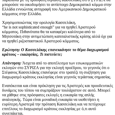
μπορούσε να οικοδομήσει το αντίστοιχο Δημοκρατικό κόμμα στην
Ελλάδα εννοώντας αντιγραφή του Αμερικανικού Δημοκρατικού
κόμματος στην Ελλάδα.
Χρησιμοποιώντας την ορολογία Κασσελάκη,
“he is not sophisticated enough” για να ηγηθεί Αριστερού
κόμματος. Πιθανότατα θα τα καταφέρει καλύτερα από το
Μητσοτάκη στην αντιμετώπιση καπιταλιστικής κρίσης αλλά όχι για
να ηγηθεί ριζοσπαστικού Αριστερού κόμματος.
Ερώτηση:
Ο Κασσελάκης επανεκκίνησε το θέμα διαχωρισμού
κράτους – εκκλησίας. Τι πιστεύετε;
Απάντηση:
Άσχετα από το αποτέλεσμα των εσωκομματικών
εκλογών στο ΣΥΡΙΖΑ για την εκλογή προέδρου, το γεγονός ότι ο
Στέφανος Κασσελάκης επανέφερε στο τραπέζι τη συζήτηση για
διαχωρισμό κράτους εκκλησίας είναι γεγονός τεράστιας σημασίας.
Εναπόκειται και είναι πρόκληση για τις Αριστερές και προοδευτικές
δυνάμεις του τόπου να συμπράξουν τουλάχιστον σε αυτό. Μπορεί
να χάθηκε στις πρόσφατες εκλογές η ευκαιρία της απλής
αναλογικής. Τώρα είναι μοναδική ευκαιρία να υιοθετήσει η
ευρύτερη Αριστερά την πρόταση Κασσελάκη και να πετύχουμε
επιτέλους το διαχωρισμό κράτους εκκλησίας με ό,τι αυτό
συνεπάγεται.