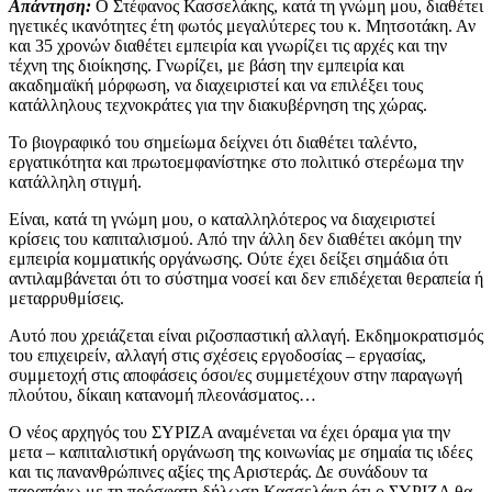
Απάντηση:
Ο Στέφανος Κασσελάκης, κατά τη γνώμη μου, διαθέτει
ηγετικές ικανότητες έτη φωτός μεγαλύτερες του κ. Μητσοτάκη. Αν
και 35 χρονών διαθέτει εμπειρία και γνωρίζει τις αρχές και την
τέχνη της διοίκησης. Γνωρίζει, με βάση την εμπειρία και
ακαδημαϊκή μόρφωση, να διαχειριστεί και να επιλέξει τους
κατάλληλους τεχνοκράτες για την διακυβέρνηση της χώρας.
Το βιογραφικό του σημείωμα δείχνει ότι διαθέτει ταλέντο,
εργατικότητα και πρωτοεμφανίστηκε στο πολιτικό στερέωμα την
κατάλληλη στιγμή.
Είναι, κατά τη γνώμη μου, ο καταλληλότερος να διαχειριστεί
κρίσεις του καπιταλισμού. Από την άλλη δεν διαθέτει ακόμη την
εμπειρία κομματικής οργάνωσης. Ούτε έχει δείξει σημάδια ότι
αντιλαμβάνεται ότι το σύστημα νοσεί και δεν επιδέχεται θεραπεία ή
μεταρρυθμίσεις.
Αυτό που χρειάζεται είναι ριζοσπαστική αλλαγή. Εκδημοκρατισμός
του επιχειρείν, αλλαγή στις σχέσεις εργοδοσίας – εργασίας,
συμμετοχή στις αποφάσεις όσοι/ες συμμετέχουν στην παραγωγή
πλούτου, δίκαιη κατανομή πλεονάσματος…
Ο νέος αρχηγός του ΣΥΡΙΖΑ αναμένεται να έχει όραμα για την
μετα – καπιταλιστική οργάνωση της κοινωνίας με σημαία τις ιδέες
και τις πανανθρώπινες αξίες της Αριστεράς. Δε συνάδουν τα
παραπάνω με τη πρόσφατη δήλωση Κασσελάκη ότι ο ΣΥΡΙΖΑ θα