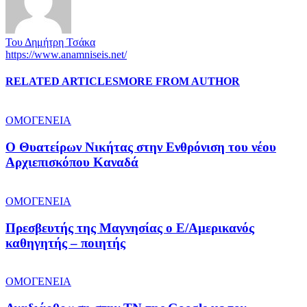
Του Δημήτρη Τσάκα
https://www.anamniseis.net/
RELATED ARTICLES
MORE FROM AUTHOR
ΟΜΟΓΕΝΕΙΑ
O Θυατείρων Νικήτας στην Ενθρόνιση του νέου
Αρχιεπισκόπου Καναδά
ΟΜΟΓΕΝΕΙΑ
Πρεσβευτής της Μαγνησίας ο Ε/Αμερικανός
καθηγητής – ποιητής
ΟΜΟΓΕΝΕΙΑ