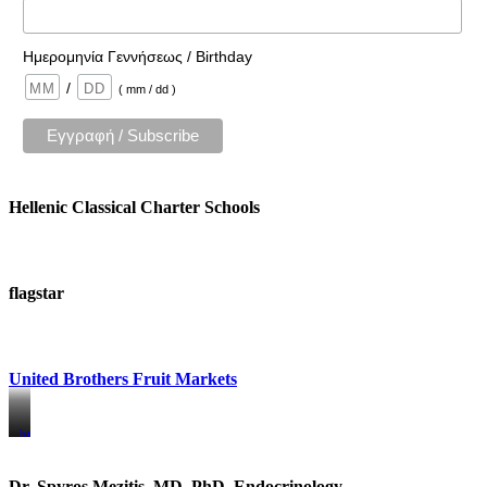
Ημερομηνία Γεννήσεως / Birthday
/
( mm / dd )
Hellenic Classical Charter Schools
flagstar
United Brothers Fruit Markets
https://www.unitedbrothersfruitmarkets.com/
https://www.unitedbrothersfruitmarkets.com/
Dr. Spyros Mezitis, MD, PhD, Endocrinology