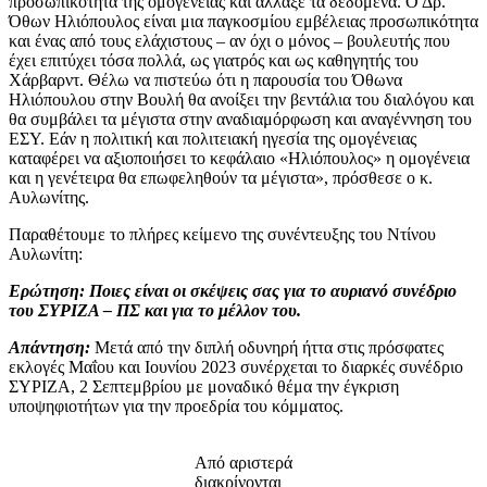
προσωπικότητα της ομογένειας και άλλαξε τα δεδομένα. Ο Δρ.
Όθων Ηλιόπουλος είναι μια παγκοσμίου εμβέλειας προσωπικότητα
και ένας από τους ελάχιστους – αν όχι ο μόνος – βουλευτής που
έχει επιτύχει τόσα πολλά, ως γιατρός και ως καθηγητής του
Χάρβαρντ. Θέλω να πιστεύω ότι η παρουσία του Όθωνα
Ηλιόπουλου στην Βουλή θα ανοίξει την βεντάλια του διαλόγου και
θα συμβάλει τα μέγιστα στην αναδιαμόρφωση και αναγέννηση του
ΕΣΥ. Εάν η πολιτική και πολιτειακή ηγεσία της ομογένειας
καταφέρει να αξιοποιήσει το κεφάλαιο «Ηλιόπουλος» η ομογένεια
και η γενέτειρα θα επωφεληθούν τα μέγιστα», πρόσθεσε ο κ.
Αυλωνίτης.
Παραθέτουμε το πλήρες κείμενο της συνέντευξης του Ντίνου
Αυλωνίτη:
Ερώτηση:
Ποιες είναι οι σκέψεις σας για το αυριανό συνέδριο
του ΣΥΡΙΖΑ – ΠΣ και για το μέλλον του.
Απάντηση:
Μετά από την διπλή οδυνηρή ήττα στις πρόσφατες
εκλογές Μαΐου και Ιουνίου 2023 συνέρχεται το διαρκές συνέδριο
ΣΥΡΙΖΑ, 2 Σεπτεμβρίου με μοναδικό θέμα την έγκριση
υποψηφιοτήτων για την προεδρία του κόμματος.
Από αριστερά
διακρίνονται