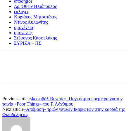
απόδημοι
Δρ. Όθων Ηλιόπουλος
εκλογές
Κυριάκος Μητσοτάκης
Ντίνος Αυλωνίτης
ομογένεια
ομογενείς
Στέφανος Κασσελάκης
ΣΥΡΙΖΑ – ΠΣ
Previous article
Φεστιβάλ Βενετίας: Παγκόσμια πρεμιέρα για την
ταινία «Poor Things» του Γ. Λάνθιμου
Next article
«Απόβαση» τριών γενεών Ικαριωτών στην καρδιά της
Φιλαδέλφειας