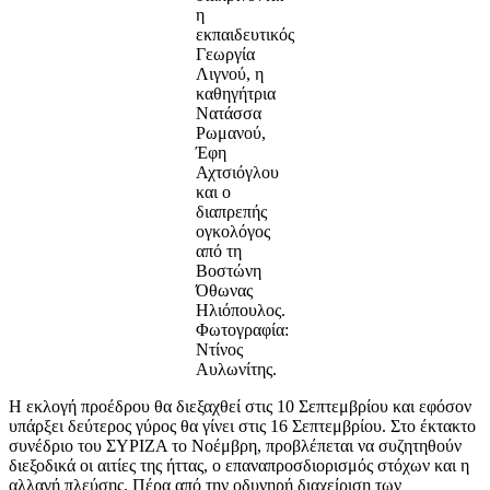
η
εκπαιδευτικός
Γεωργία
Λιγνού, η
καθηγήτρια
Νατάσσα
Ρωμανού,
Έφη
Αχτσιόγλου
και ο
διαπρεπής
ογκολόγος
από τη
Βοστώνη
Όθωνας
Ηλιόπουλος.
Φωτογραφία:
Ντίνος
Αυλωνίτης.
Η εκλογή προέδρου θα διεξαχθεί στις 10 Σεπτεμβρίου
και εφόσον
υπάρξει δεύτερος γύρος θα γίνει στις 16 Σεπτεμβρίου. Στο έκτακτο
συνέδριο του ΣΥΡΙΖΑ το Νοέμβρη, προβλέπεται να συζητηθούν
διεξοδικά οι αιτίες της ήττας, ο επαναπροσδιορισμός στόχων και η
αλλαγή πλεύσης. Πέρα από την οδυνηρή διαχείριση των