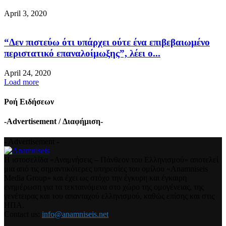
April 3, 2020
“Δεν πιστεύω ότι υπάρχει ούτε ένα επιβεβαιωμένο
περιστατικό επαναλοίμωξης”, λέει ο...
April 24, 2020
Load more
Ροή Ειδήσεων
-Advertisement / Διαφήμιση-
- Advertisement -
Η ιστοσελίδα «Αναμνήσεις – Πάνθεον του Ελληνισμού» αποτελεί
μια από τις σημαντικότερες υπηρεσίες του ομίλου «Anamniseis
Media Group» και έχει ως στόχο την έγκυρη και έγκαιρη
ενημέρωση για τα τεκταινόμενα στο χώρο της ομογένειας, της
γενέτειρας και του απανταχού ελληνισμού, καθώς επίσης και στις
ΗΠΑ.
Contact us:
info@anamniseis.net