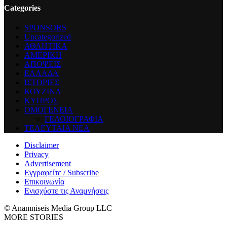
Categories
SPONSORS
Uncategorized
ΑΘΛΗΤΙΚΑ
ΑΜΕΡΙΚΗ
ΑΠΟΨΕΙΣ
ΕΛΛΑΔΑ
ΙΣΤΟΡΙΕΣ
ΚΟΥΖΙΝΑ
ΚΥΠΡΟΣ
ΟΜΟΓΕΝΕΙΑ
ΓΕΛΟΙΟΓΡΑΦΙΑ
ΤΕΛΕΥΤΑΙΑ ΝΕΑ
Disclaimer
Privacy
Advertisement
Εγγραφείτε / Subscribe
Επικοινωνία
Ενισχύστε τις Αναμνήσεις
© Anamniseis Media Group LLC
MORE STORIES