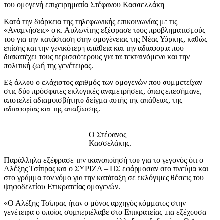
του ομογενή επιχειρηματία Στέφανου Κασσελλάκη.
Κατά την διάρκεια της τηλεφωνικής επικοινωνίας με τις
«Αναμνήσεις» ο κ. Αυλωνίτης εξέφρασε τους προβληματισμούς
του για την κατάσταση στην ομογένειας της Νέας Υόρκης, καθώς
επίσης και την γενικότερη απάθεια και την αδιαφορία που
διακατέχει τους περισσότερους για τα τεκταινόμενα και την
πολιτική ζωή της γενέτειρας.
Εξ άλλου ο ελάχιστος αριθμός των ομογενών που συμμετείχαν
στις δύο πρόσφατες εκλογικές αναμετρήσεις, όπως επεσήμανε,
αποτελεί αδιαμφισβήτητο δείγμα αυτής της απάθειας, της
αδιαφορίας και της απαξίωσης.
Ο Στέφανος
Κασσελάκης.
Παράλληλα εξέφρασε την ικανοποίησή του για το γεγονός ότι ο
Αλέξης Τσίπρας και ο ΣΥΡΙΖΑ – ΠΣ εφάρμοσαν στο πνεύμα και
στο γράμμα τον νόμο για την κατάταξη σε εκλόγιμες θέσεις του
ψηφοδελτίου Επικρατείας ομογενών.
«Ο Αλέξης Τσίπρας ήταν ο μόνος αρχηγός κόμματος στην
γενέτειρα ο οποίος συμπεριέλαβε στο Επικρατείας μια εξέχουσα