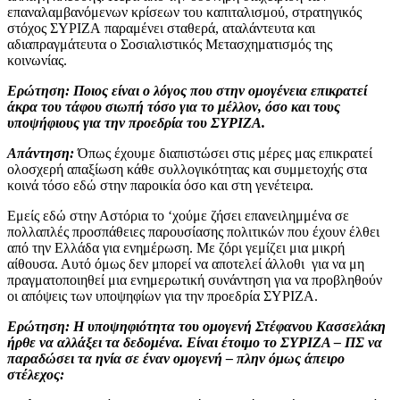
επαναλαμβανόμενων κρίσεων του καπιταλισμού, στρατηγικός
στόχος ΣΥΡΙΖΑ παραμένει σταθερά, αταλάντευτα και
αδιαπραγμάτευτα ο Σοσιαλιστικός Μετασχηματισμός της
κοινωνίας.
Ερώτηση:
Ποιος είναι ο λόγος που στην ομογένεια επικρατεί
άκρα του τάφου σιωπή τόσο για το μέλλον, όσο και τους
υποψήφιους για την προεδρία του ΣΥΡΙΖΑ.
Απάντηση:
Όπως έχουμε διαπιστώσει στις μέρες μας επικρατεί
ολοσχερή απαξίωση κάθε συλλογικότητας και συμμετοχής στα
κοινά τόσο εδώ στην παροικία όσο και στη γενέτειρα.
Εμείς εδώ στην Αστόρια το ‘χούμε ζήσει επανειλημμένα σε
πολλαπλές προσπάθειες παρουσίασης πολιτικών που έχουν έλθει
από την Ελλάδα για ενημέρωση. Με ζόρι γεμίζει μια μικρή
αίθουσα. Αυτό όμως δεν μπορεί να αποτελεί άλλοθι για να μη
πραγματοποιηθεί μια ενημερωτική συνάντηση για να προβληθούν
οι απόψεις των υποψηφίων για την προεδρία ΣΥΡΙΖΑ.
Ερώτηση:
Η υποψηφιότητα του ομογενή Στέφανου Κασσελάκη
ήρθε να αλλάξει τα δεδομένα. Είναι έτοιμο το ΣΥΡΙΖΑ – ΠΣ να
παραδώσει τα ηνία σε έναν ομογενή – πλην όμως άπειρο
στέλεχος: