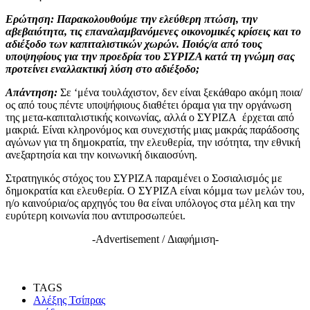
Ερώτηση:
Παρακολουθούμε την ελεύθερη πτώση, την
αβεβαιότητα, τις επαναλαμβανόμενες οικονομικές κρίσεις και το
αδιέξοδο των καπιταλιστικών χωρών. Ποιός/α από τους
υποψηφίους για την προεδρία του ΣΥΡΙΖΑ κατά τη γνώμη σας
προτείνει εναλλακτική λύση στο αδιέξοδο;
Απάντηση:
Σε ‘μένα τουλάχιστον, δεν είναι ξεκάθαρο ακόμη ποια/
ος από τους πέντε υποψήφιους διαθέτει όραμα για την οργάνωση
της μετα-καπιταλιστικής κοινωνίας, αλλά ο ΣΥΡΙΖΑ έρχεται από
μακριά. Είναι κληρονόμος και συνεχιστής μιας μακράς παράδοσης
αγώνων για τη δημοκρατία, την ελευθερία, την ισότητα, την εθνική
ανεξαρτησία και την κοινωνική δικαιοσύνη.
Στρατηγικός στόχος του ΣΥΡΙΖΑ παραμένει ο Σοσιαλισμός με
δημοκρατία και ελευθερία. Ο ΣΥΡΙΖΑ είναι κόμμα των μελών του,
η/ο καινούρια/ος αρχηγός του θα είναι υπόλογος στα μέλη και την
ευρύτερη κοινωνία που αντιπροσωπεύει.
-Advertisement / Διαφήμιση-
TAGS
Αλέξης Τσίπρας