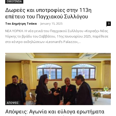
ΟΜΟΓΕΝΕΙΑ
Δωρεές και υποτροφίες στην 113η
επέτειο του Παγχιακού Συλλόγου
Του Δημήτρη Τσάκα
-
January 15, 2025
0
ΝΕΑ ΥΟΡΚΗ. Η νέα γενιά του Παγχιακού Συλλόγου «Κοραής» Νέας
Υόρκης το βράδυ του Σαββάτου, 11ης Ιανουαρίου 2025, παρέθεσε
στο κέντρο εκδηλώσεων «Leonard’s Palazzo»,...
ΑΠΟΨΕΙΣ
Απόψεις: Αγωνία και εύλογα ερωτήματα