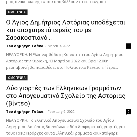
μιας ανακοίνωσης τύπου προβάλλουν τα επιτεύγματα...
ΟΜΟΓΕΝΕΙΑ
Ο Άγιος Δημήτριος Αστόριας υποδέχεται
και αποχαιρετά ιερείς του με
Σαρακοστιανό...
Του Δημήτρη Τσάκα
-
March 9, 2022
0
ΝΕΑ ΥΟΡΚΗ. Η Ελληνορθόδοξη Κοινότητα του Αγίου Δημητρίου
Αστόριας την Κυριακή, 13 Μαρτίου 2022 και ώρα 12.00η
μεσημβρινή θα παραθέσει στο Πολιτιστικό Κέντρο «Πέτρο...
ΟΜΟΓΕΝΕΙΑ
Δύο γιορτές των Ελληνικών Γραμμάτων
στο Απογευματινό Σχολείο της Αστόριας
(βίντεο)
Του Δημήτρη Τσάκα
-
February 9, 2022
0
ΝΕΑ ΥΟΡΚΗ. Το Ελληνικό Απογευματινό Σχολείο του Αγίου
Δημητρίου Αστόριας διοργάνωσε δύο διαφορετικές γιορτές για
τους Τρεις Ιεράρχες και τα Ελληνικά Γράμματα και κατάφερε...