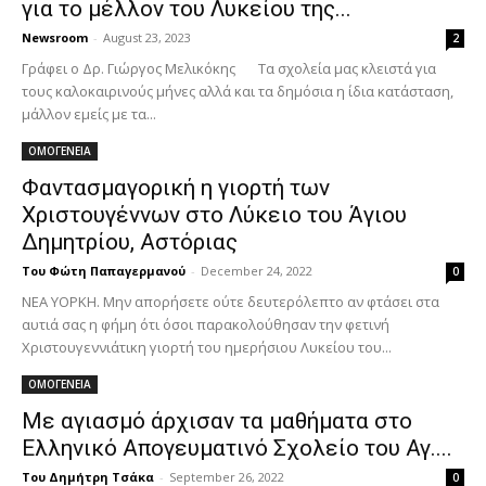
για το μέλλον του Λυκείου της...
Newsroom
-
August 23, 2023
2
Γράφει ο Δρ. Γιώργος Μελικόκης Τα σχολεία μας κλειστά για
τoυς καλοκαιρινούς μήνες αλλά και τα δημόσια η ίδια κατάσταση,
μάλλον εμείς με τα...
ΟΜΟΓΕΝΕΙΑ
Φαντασμαγορική η γιορτή των
Χριστουγέννων στο Λύκειο του Άγιου
Δημητρίου, Αστόριας
Του Φώτη Παπαγερμανού
-
December 24, 2022
0
ΝΕΑ ΥΟΡΚΗ. Μην απορήσετε ούτε δευτερόλεπτο αν φτάσει στα
αυτιά σας η φήμη ότι όσοι παρακολούθησαν την φετινή
Χριστουγεννιάτικη γιορτή του ημερήσιου Λυκείου του...
ΟΜΟΓΕΝΕΙΑ
Με αγιασμό άρχισαν τα μαθήματα στο
Ελληνικό Απογευματινό Σχολείο του Αγ....
Του Δημήτρη Τσάκα
-
September 26, 2022
0