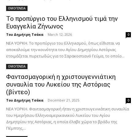
ΟΜΟΓΕΝΕΙΑ
Το προπύργιο του Ελληνισμού τιμά την
Ευαγγελία Ζήνωνος
Του Δημήτρη Τσάκα
-
March 12, 2026
0
ΝΕΑ ΥΟΡΚΗ. Το προπύργιο του Ελληνισμού, όπως είθισται να
αποκαλούμε την κοινότητα του Αγίου Δημητρίου Αστόριας
ετοιμάζεται πυρετωδώς για το Σαρακοστιανό Γεύμα, το οποίο...
ΟΜΟΓΕΝΕΙΑ
Φαντασμαγορική η χριστουγεννιάτικη
συναυλία του Λυκείου της Αστόριας
(βίντεο)
Του Δημήτρη Τσάκα
-
December 21, 2025
0
ΝΕΑ ΥΟΡΚΗ. Φαντασμαγορική ήταν η χριστουγεννιάτικη συναυλία
του Ημερήσιου Ελληνοαμερικανικού Λυκείου του Αγίου
Δημητρίου της Αστόριας, η οποία έλαβε χώρα το βράδυ της
Πέμπτης,...