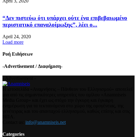
April 3, 2020
“Δεν πιστεύω ότι υπάρχει ούτε ένα επιβεβαιωμένο
περιστατικό επαναλοίμωξης”, λέει ο...
April 24, 2020
Load more
Ροή Ειδήσεων
-Advertisement / Διαφήμιση-
- Advertisement -
Η ιστοσελίδα «Αναμνήσεις – Πάνθεον του Ελληνισμού» αποτελεί
μια από τις σημαντικότερες υπηρεσίες του ομίλου «Anamniseis
Media Group» και έχει ως στόχο την έγκυρη και έγκαιρη
ενημέρωση για τα τεκταινόμενα στο χώρο της ομογένειας, της
γενέτειρας και του απανταχού ελληνισμού, καθώς επίσης και στις
ΗΠΑ.
Contact us:
info@anamniseis.net
Categories