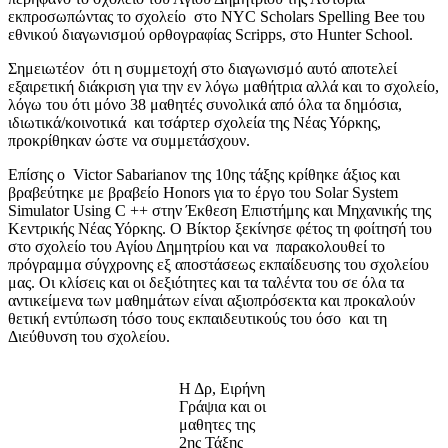
εκπροσωπώντας το σχολείο στο NYC Scholars Spelling Bee του
εθνικού διαγωνισμού ορθογραφίας Scripps, στο Hunter School.
Σημειωτέον ότι η συμμετοχή στο διαγωνισμό αυτό αποτελεί
εξαιρετική διάκριση για την εν λόγω μαθήτρια αλλά και το σχολείο,
λόγω του ότι μόνο 38 μαθητές συνολικά από όλα τα δημόσια,
ιδιωτικά/κοινοτικά και τσάρτερ σχολεία της Νέας Υόρκης,
προκρίθηκαν ώστε να συμμετάσχουν.
Επίσης ο Victor Sabarianov της 10ης τάξης κρίθηκε άξιος και
βραβεύτηκε με βραβείο Honors για το έργο του Solar System
Simulator Using C ++ στην Έκθεση Επιστήμης και Μηχανικής της
Κεντρικής Νέας Υόρκης. Ο Βίκτορ ξεκίνησε φέτος τη φοίτησή του
στο σχολείο του Αγίου Δημητρίου και να παρακολουθεί το
πρόγραμμα σύγχρονης εξ αποστάσεως εκπαίδευσης του σχολείου
μας. Οι κλίσεις και οι δεξιότητες και τα ταλέντα του σε όλα τα
αντικείμενα των μαθημάτων είναι αξιοπρόσεκτα και προκαλούν
θετική εντύπωση τόσο τους εκπαιδευτικούς του όσο και τη
Διεύθυνση του σχολείου.
Η Δρ, Ειρήνη
Γράψια και οι
μαθητες της
2ης Τάξης