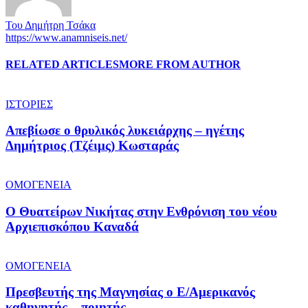
Του Δημήτρη Τσάκα
https://www.anamniseis.net/
RELATED ARTICLES
MORE FROM AUTHOR
ΙΣΤΟΡΙΕΣ
Απεβίωσε ο θρυλικός λυκειάρχης – ηγέτης
Δημήτριος (Τζέιμς) Κωσταράς
ΟΜΟΓΕΝΕΙΑ
O Θυατείρων Νικήτας στην Ενθρόνιση του νέου
Αρχιεπισκόπου Καναδά
ΟΜΟΓΕΝΕΙΑ
Πρεσβευτής της Μαγνησίας ο Ε/Αμερικανός
καθηγητής – ποιητής