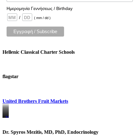
Ημερομηνία Γεννήσεως / Birthday
/
( mm / dd )
Hellenic Classical Charter Schools
flagstar
United Brothers Fruit Markets
https://www.unitedbrothersfruitmarkets.com/
https://www.unitedbrothersfruitmarkets.com/
Dr. Spyros Mezitis, MD, PhD, Endocrinology