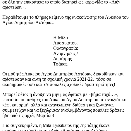
σε όλη την επικράτεια το οποίο διατηρεί ως κορωνίδα το «Αιέν
αριστεύειν».
Παραθέτουμε το πλήρες κείμενο της ανακοίνωσης του Λυκείου του
Αγίου Δημητρίου Αστόριας:
Η Μίλα
Λυσσικάτου.
Φωτογραφία:
Αναμνήσεις /
Δημήτρης
Τσάκας.
Οι μαθητές Λυκείου Αγίου Δημητρίου Αστόριας διακρίθηκαν και
αρίστευσαν και αυτή τη σχολική χρονιά 2021-22, τόσο σε
ακαδημαϊκές όσο και σε ποικίλες σχολικές δραστηριότητες!
Μπορεί φέτος η άνοιξη να μην μας έφτασε με «βήμα ταχύ…»,
ωστόσο οι μαθητές του Λυκείου Αγίου Δημητρίου με ανοιξιάτικο
κέφι και ορμή, αλλά και ανανεωμένη διάθεση και ζωντάνια,
συμμετείχαν και να ξεχώρισαν αναλαμβάνοντας ποικίλες δράσεις
ήδη από τις αρχές Μαρτίου!
Πιο συγκεκριμένα, η Mila Lyssikatos της 7ης τάξης έκανε
περήφανο το σχολείο του Αγίου Δημήτριου της Αστόρια