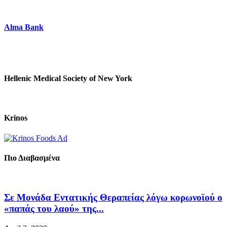
Alma Bank
Hellenic Medical Society of New York
Krinos
Πιο Διαβασμένα
Σε Μονάδα Εντατικής Θεραπείας λόγω κορωνοϊού ο
«παπάς του λαού» της...