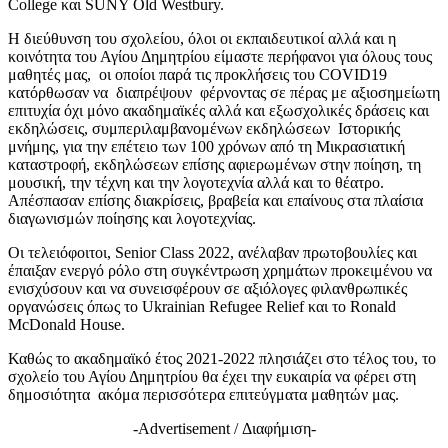
College και SUNY Old Westbury.
Η διεύθυνση του σχολείου, όλοι οι εκπαιδευτικοί αλλά και η
κοινότητα του Αγίου Δημητρίου είμαστε περήφανοι για όλους τους
μαθητές μας, οι οποίοι παρά τις προκλήσεις του COVID19
κατόρθωσαν να διαπρέψουν φέρνοντας σε πέρας με αξιοσημείωτη
επιτυχία όχι μόνο ακαδημαϊκές αλλά και εξωσχολικές δράσεις και
εκδηλώσεις, συμπεριλαμβανομένων εκδηλώσεων Ιστορικής
μνήμης, για την επέτειο των 100 χρόνων από τη Μικρασιατική
καταστροφή, εκδηλώσεων επίσης αφιερωμένων στην ποίηση, τη
μουσική, την τέχνη και την λογοτεχνία αλλά και το θέατρο.
Απέσπασαν επίσης διακρίσεις, βραβεία και επαίνους στα πλαίσια
διαγωνισμών ποίησης και λογοτεχνίας.
Οι τελειόφοιτοι, Senior Class 2022, ανέλαβαν πρωτοβουλίες και
έπαιξαν ενεργό ρόλο στη συγκέντρωση χρημάτων προκειμένου να
ενισχύσουν και να συνεισφέρουν σε αξιόλογες φιλανθρωπικές
οργανώσεις όπως το Ukrainian Refugee Relief και το Ronald
McDonald House.
Καθώς το ακαδημαϊκό έτος 2021-2022 πλησιάζει στο τέλος του, το
σχολείο του Αγίου Δημητρίου θα έχει την ευκαιρία να φέρει στη
δημοσιότητα ακόμα περισσότερα επιτεύγματα μαθητών μας.
-Advertisement / Διαφήμιση-