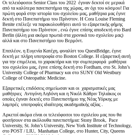
Οι τελειόφοιτοι Senior Class του 2022 έγιναν δεκτοί σε μερικά
από τα καλύτερα πανεπιστήμια της χώρας, αν όχι του κόσμου! Για
πρώτη φορά στην ιστορία του σχολείου μας, μαθήτρια μας έγινε
δεκτή στο Πανεπιστήμιο του Πρίνστον. Η Cora Louise Fleming
Benite επέλεξε να παρακολουθήσει αυτό το εξαιρετικής φήμης
Πανεπιστήμιο του Πρίνστον , ενώ έγινε επίσης αποδεκτή στο Bard
Berlin (άλλη μια ακόμα πρωτιά στα χρονικά του σχολείου μας)
αλλά και στο Πανεπιστήμιο του Βερμόντ.
Επιπλέον, η Ευγενία Κατέχη, φιναλίστ του QuestBridge, έγινε
δεκτή με πλήρη υποτροφία στο Boston College. Η εξαιρετική αυτή
για την επιμέλεια, το χαρακτήρα και την συμπεριφορά μαθήτρια
του σχολείου μας, έγινε επίσης δεκτή στο Fordham, στο St. John’s
University College of Pharmacy και στο SUNY Old Westbury
College of Osteopathic Medicine.
Εξαιρετικές επιδόσεις σημείωσαν και οι χαρισματικές μας
μαθήτριες Αντιγόνη Αηδόνη και η Νικόλ Κάθριν Τηλιάκος οι
οποίες έγιναν δεκτές στο Πανεπιστήμιο της Νέας Υόρκης με
λαμπρές υποτροφίες ιδιαίτερης ακαδημαϊκής αξίας .
Αρκετοί ακόμα είναι οι τελειόφοιτοι του σχολείου μας που θα
φοιτήσουν στα ακόλουθα πανεπιστήμια: Stony Brook, Pace
University, St. John’s University, New York Institute of Technology,
στο POST / LIU, Manhattan College, στο Hunter, City, Queens