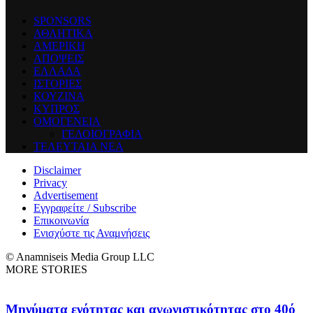
SPONSORS
ΑΘΛΗΤΙΚΑ
ΑΜΕΡΙΚΗ
ΑΠΟΨΕΙΣ
ΕΛΛΑΔΑ
ΙΣΤΟΡΙΕΣ
ΚΟΥΖΙΝΑ
ΚΥΠΡΟΣ
ΟΜΟΓΕΝΕΙΑ
ΓΕΛΟΙΟΓΡΑΦΙΑ
ΤΕΛΕΥΤΑΙΑ ΝΕΑ
Disclaimer
Privacy
Advertisement
Εγγραφείτε / Subscribe
Επικοινωνία
Ενισχύστε τις Αναμνήσεις
© Anamniseis Media Group LLC
MORE STORIES
Μηνύματα ενότητας και αγωνιστικότητας στο 40ό