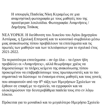
Η υπουργός Παιδείας Νίκη Κεραμέως σε μια
αναμνηστική φωτογραφία με τους μαθητές που της
προσέφεραν λουλούδια. Φωτογραφία: Αναμνήσεις /
Δημήτρης Τσάκας
ΝΕΑ ΥΟΡΚΗ. Η διεύθυνση του Λυκείου του Αγίου Δημητρίου
Αστόριας, η Σχολική Επιτροπή και το κοινοτικό συμβούλιο μέσω
μιας ανακοίνωσης τύπου προβάλλουν τα επιτεύγματα και τις
πρωτιές των μαθητών και των τελειόφοιτων για το σχολικό έτος
2021-2022.
Τα περισσότερα επιτεύγματα – αν όχι όλα – τα έχουν ήδη
προβάλλει οι «Αναμνήσεις», αλλά θεωρήσαμε χρέος να
δημοσιεύουμε το πλήρες κείμενο της ανακοίνωσης τύπου
προκειμένου να επιβραβεύσουμε τους πρωταγωνιστές και το πιο
σημαντικό να δώσουμε το έναυσμα στους μαθητές και τους γονείς
η
που αποφοιτούν από την 8
τάξη των Ημερήσιων Σχολείων να
έρθουν σε επαφή με το σχολείο, να εγγραφούν και να
ολοκληρώσουν την δευτεροβάθμια παιδεία τους στο εν λόγω
λύκειο.
Πρόκειται για το μοναδικό και το μεγαλύτερο Ημερήσιο Σχολείο