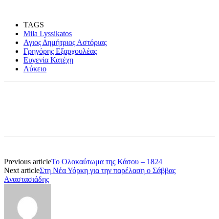
TAGS
Mila Lyssikatos
Αγιος Δημήτριος Αστόριας
Γρηγόρης Εξαρχουλέας
Ευγενία Κατέχη
Λύκειο
Previous article
Το Ολοκαύτωμα της Κάσου – 1824
Next article
Στη Νέα Υόρκη για την παρέλαση ο Σάββας
Αναστασιάδης