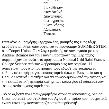
που
διακρίθηκαν
στον Διεθνή
Διαγωνισμό.
Φωτογραφία:
“Αναμνήσεις”
/ Δημήτρης
Τσάκας.
Επιπλέον, ο Γρηγόρης Εξαρχουλέας, μαθητής της 10ης τάξης
κέρδισε μια πλήρη υποτροφία για το πρόγραμμα SUMMER STEM
στο Cooper Union. Ο εν λόγω μαθητής σε συνεργασία με τον
Andrew Bolanos και τον Γιάννη Γαρατζιώτη της 11ης τάξης
συμμετείχαν επιτυχώς στο πρόγραμμα National Grid Saint Francis
College Science από τον Φεβρουάριο έως τον Απρίλιο. Η
συμμετοχή τους στο πρόγραμμα τους έδωσε την ευκαιρία να
έρθουν σε επαφή με γνωστικούς τομείς όπως η Βιοχημεία και η
Περιβαλλοντική Επιστήμη και να επωφεληθούν από την γνώση και
την εκπαιδευτική εμπειρία καθηγητών κολλεγίου εξειδικευμένων
στους αντίστοιχους τομείς του.
Τέλος αξίζουν πολλά συγχαρητήρια στους τελειόφοιτους, Senior
Class του 2022 του σχολείου του Αγίου Δημητρίου που πραγματικά
έχουν κάνει την κοινότητα εξαιρετικά περήφανη!