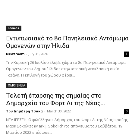
ΕΛΛΑΔΑ
Εντυπωσιακό το 8ο Πανηλειακό Αντάμωμα
Ομογενών στην Ήλιδα
Newsroom
-
July 31, 2026
1
Την Κυριακή 26 Ιουλίου έλαβε χώρα το 8ο Πανηλειακό Αντάμωμα
Ομογενών του Δήμου Ήλιδας στην ιστορική νεοκλασική οικία
Τατάνη. Η επιλογή του χώρου φέρει...
ΟΜΟΓΕΝΕΙΑ
Τελετή έπαρσης της σημαίας στο
Δημαρχείο του Φορτ Λι της Νέας...
Του Δημήτρη Τσάκα
-
March 30, 2022
0
ΝΕΑ ΙΕΡΣΕΗ. Ο φιλέλληνας Δήμαρχος του Φορτ Λι της Νέας Ιερσέης
Μαρκ Σοκόλιτς (Mark J. Sokolich) το απόγευμα του Σαββάτου, 19
Μαρτίου 2022 επέδωσε...