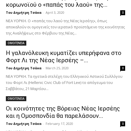
κορωνοϊού ο «παπάς του λαού» της...
Του Δημήτρη Τσάκα
-
April 3, 2020
0
ΝΕΑ ΥΟΡΚΗ. Ο «παπάς του λαού της Νέας Ιερσέης», όπως
αποκαλούν οι ομογενείς τον ιερατικό προϊστάμενο της κοινότητας
της Αναλήψεως στο Φέρβιου της Νέας...
ΟΜΟΓΕΝΕΙΑ
Η γαλανόλευκη κυματίζει υπερήφανα στο
Φορτ Λι της Νέας Ιερσέης –...
Του Δημήτρη Τσάκα
-
March 25, 2020
0
ΝΕΑ ΥΟΡΚΗ. Τα ηγετικά στελέχη του Ελληνικού Αστικού Συλλόγου
του Φορτ Λι (Hellenic Civic Club of Fort Lee) το απόγευμα του
Σαββάτου, 21 Μαρτίου...
ΟΜΟΓΕΝΕΙΑ
Οι κοινότητες της Βόρειας Νέας Ιερσέης
και η Ομοσπονδία θα παρελάσουν...
Του Δημήτρη Τσάκα
-
February 17, 2020
0