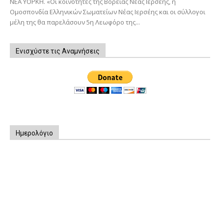
ΝΕΑ ΥΟΡΚΗ. «Οι κοινότητες της Βόρειας Νέας Ιερσέης, η
Ομοσπονδία Ελληνικών Σωματείων Νέας Ιερσέης και οι σύλλογοι
μέλη της θα παρελάσουν 5η Λεωφόρο της...
Ενισχύστε τις Αναμνήσεις
Ημερολόγιο