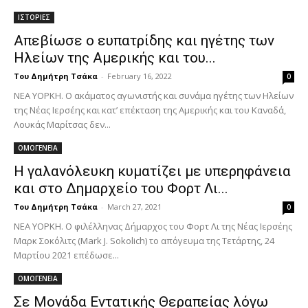
ΙΣΤΟΡΙΕΣ
Απεβίωσε ο ευπατρίδης και ηγέτης των
Ηλείων της Αμερικής και του...
Του Δημήτρη Τσάκα
-
February 16, 2022
0
ΝΕΑ ΥΟΡΚΗ. Ο ακάματος αγωνιστής και συνάμα ηγέτης των Ηλείων
της Νέας Ιερσέης και κατ’ επέκταση της Αμερικής και του Καναδά,
Λουκάς Μαρίτσας δεν...
ΟΜΟΓΕΝΕΙΑ
Η γαλανόλευκη κυματίζει με υπερηφάνεια
και στο Δημαρχείο του Φορτ Λι...
Του Δημήτρη Τσάκα
-
March 27, 2021
0
ΝΕΑ ΥΟΡΚΗ. Ο φιλέλληνας Δήμαρχος του Φορτ Λι της Νέας Ιερσέης
Μαρκ Σοκόλιτς (Mark J. Sokolich) το απόγευμα της Τετάρτης, 24
Μαρτίου 2021 επέδωσε...
ΟΜΟΓΕΝΕΙΑ
Σε Μονάδα Εντατικής Θεραπείας λόγω