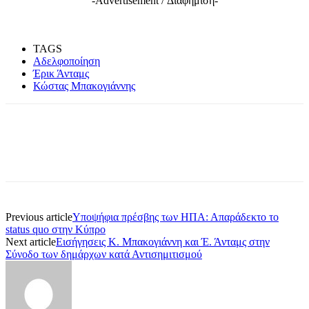
-Advertisement / Διαφήμιση-
TAGS
Αδελφοποίηση
Έρικ Άνταμς
Κώστας Μπακογιάννης
Previous article
Υποψήφια πρέσβης των ΗΠΑ: Απαράδεκτο το
status quo στην Κύπρο
Next article
Εισήγησεις Κ. Μπακογιάννη και Έ. Άνταμς στην
Σύνοδο των δημάρχων κατά Αντισημιτισμού