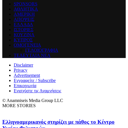
SPONSORS
ΑΘΛΗΤΙΚΑ
ΑΜΕΡΙΚΗ
ΑΠΟΨΕΙΣ
ΕΛΛΑΔΑ
ΙΣΤΟΡΙΕΣ
ΚΟΥΖΙΝΑ
ΚΥΠΡΟΣ
ΟΜΟΓΕΝΕΙΑ
ΓΕΛΟΙΟΓΡΑΦΙΑ
ΤΕΛΕΥΤΑΙΑ ΝΕΑ
Disclaimer
Privacy
Advertisement
Εγγραφείτε / Subscribe
Επικοινωνία
Ενισχύστε τις Αναμνήσεις
© Anamniseis Media Group LLC
MORE STORIES
Ελληνοαμερικανός στηρίζει με πάθος το Κέντρο