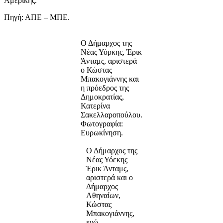
Αμερικής.
Πηγή: ΑΠΕ – ΜΠΕ.
Ο Δήμαρχος της
Νέας Υόρκης, Έρικ
Άνταμς, αριστερά
ο Κώστας
Μπακογιάννης και
η πρόεδρος της
Δημοκρατίας,
Κατερίνα
Σακελλαροπούλου.
Φωτογραφία:
Ευρωκίνηση.
Ο Δήμαρχος της
Νέας Υόεκης
Έρικ Άνταμς,
αριστερά και ο
Δήμαρχος
Αθηναίων,
Κώστας
Μπακογιάννης,
ενώ