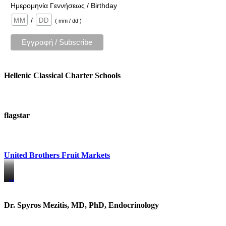
Ημερομηνία Γεννήσεως / Birthday
/
( mm / dd )
Hellenic Classical Charter Schools
flagstar
United Brothers Fruit Markets
https://www.unitedbrothersfruitmarkets.com/
https://www.unitedbrothersfruitmarkets.com/
Dr. Spyros Mezitis, MD, PhD, Endocrinology