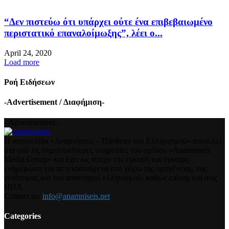
“Δεν πιστεύω ότι υπάρχει ούτε ένα επιβεβαιωμένο
περιστατικό επαναλοίμωξης”, λέει ο...
April 24, 2020
Load more
Ροή Ειδήσεων
-Advertisement / Διαφήμιση-
- Advertisement -
Η ιστοσελίδα «Αναμνήσεις – Πάνθεον του Ελληνισμού» αποτελεί
μια από τις σημαντικότερες υπηρεσίες του ομίλου «Anamniseis
Media Group» και έχει ως στόχο την έγκυρη και έγκαιρη
ενημέρωση για τα τεκταινόμενα στο χώρο της ομογένειας, της
γενέτειρας και του απανταχού ελληνισμού, καθώς επίσης και στις
ΗΠΑ.
Contact us:
info@anamniseis.net
Categories