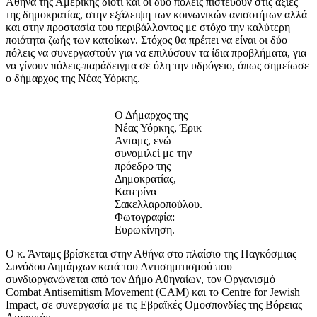
Αθήνα της Αμερικής διότι και οι δύο πόλεις πιστεύουν στις αξίες
της δημοκρατίας, στην εξάλειψη των κοινωνικών ανισοτήτων αλλά
και στην προστασία του περιβάλλοντος με στόχο την καλύτερη
ποιότητα ζωής των κατοίκων. Στόχος θα πρέπει να είναι οι δύο
πόλεις να συνεργαστούν για να επιλύσουν τα ίδια προβλήματα, για
να γίνουν πόλεις-παράδειγμα σε όλη την υδρόγειο, όπως σημείωσε
ο δήμαρχος της Νέας Υόρκης.
Ο Δήμαρχος της
Νέας Υόρκης, Έρικ
Ανταμς, ενώ
συνομιλεί με την
πρόεδρο της
Δημοκρατίας,
Κατερίνα
Σακελλαροπούλου.
Φωτογραφία:
Ευρωκίνηση.
Ο κ. Άνταμς βρίσκεται στην Αθήνα στο πλαίσιο της Παγκόσμιας
Συνόδου Δημάρχων κατά του Αντισημιτισμού που
συνδιοργανώνεται από τον Δήμο Αθηναίων, τον Οργανισμό
Combat Antisemitism Movement (CAM) και το Centre for Jewish
Impact, σε συνεργασία με τις Εβραϊκές Ομοσπονδίες της Βόρειας