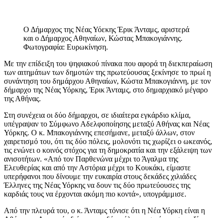
Ο Δήμαρχος της Νέας Υόεκης Έρικ Άνταμς, αριστερά
και ο Δήμαρχος Αθηναίων, Κώστας Μπακογιάννης.
Φωτογραφία: Ευρωκίνηση.
Με την επίδειξη του ψηφιακού πίνακα που αφορά τη διεκπεραίωση
των αιτημάτων των δημοτών της πρωτεύουσας ξεκίνησε το πρωί η
συνάντηση του δημάρχου Αθηναίων, Κώστα Μπακογιάννη, με τον
δήμαρχο της Νέας Υόρκης, Έρικ Άνταμς, στο δημαρχιακό μέγαρο
της Αθήνας.
Στη συνέχεια οι δύο δήμαρχοι, σε ιδιαίτερα εγκάρδιο κλίμα,
υπέγραψαν το Σύμφωνο Αδελφοποίησης μεταξύ Αθήνας και Νέας
Υόρκης. Ο κ. Μπακογιάννης επεσήμανε, μεταξύ άλλων, στον
χαιρετισμό του, ότι τις δύο πόλεις, μολονότι τις χωρίζει ο ωκεανός,
τις ενώνει ο κοινός στόχος για τη δημοκρατία και την εξάλειψη των
ανισοτήτων. «Από τον Παρθενώνα μέχρι το Άγαλμα της
Ελευθερίας και από την Αστόρια μέχρι το Κουκάκι, είμαστε
υπερήφανοι που δίνουμε την ευκαιρία στους δεκάδες χιλιάδες
Έλληνες της Νέας Υόρκης να δουν τις δύο πρωτεύουσες της
καρδιάς τους να έρχονται ακόμη πιο κοντά», υπογράμμισε.
Από την πλευρά του, ο κ. Άνταμς τόνισε ότι η Νέα Υόρκη είναι η