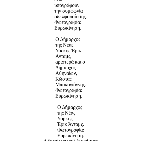
υπογράφουν
την συμφωνία
αδελφοποίησης.
Φωτογραφία:
Ευρωκίνηση.
Ο Δήμαρχος
της Νέας
Υόεκης Έρικ
Άνταμς,
αριστερά και ο
Δήμαρχος
Αθηναίων,
Κώστας
Μπακογιάννης.
Φωτογραφία:
Ευρωκίνηση.
Ο Δήμαρχος
της Νέας
Υόρκης,
Έρικ Άνταμς.
Φωτογραφία:
Ευρωκίνηση.