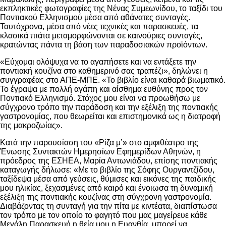
εκπληκτικές φωτογραφίες της Νένας Συμεωνίδου, το ταξίδι του
Ποντιακού Ελληνισμού μέσα από αθάνατες συνταγές.
Ταυτόχρονα, μέσα από νέες τεχνικές και παρασκευές, τα
κλασικά πιάτα μεταμορφώνονται σε καινούριες συνταγές,
κρατώντας πάντα τη βάση των παραδοσιακών προϊόντων.
«Εύχομαι ολόψυχα να το αγαπήσετε και να εντάξετε την
ποντιακή κουζίνα στο καθημερινό σας τραπέζι», δηλώνει η
συγγραφέας στο ΑΠΕ-ΜΠΕ. «Το βιβλίο είναι καθαρά βιωματικό.
Το έγραψα με πολλή αγάπη και αίσθημα ευθύνης προς τον
Ποντιακό Ελληνισμό. Στόχος μου είναι να προωθήσω με
σύγχρονο τρόπο την παράδοση και την εξέλιξη της ποντιακής
γαστρονομίας, που θεωρείται και επιστημονικά ως η διατροφή
της μακροζωίας».
Κατά την παρουσίαση του «Ρίζα μ’» στο αμφιθέατρο της
Ένωσης Συντακτών Ημερησίων Εφημερίδων Αθηνών, η
πρόεδρος της ΕΣΗΕΑ, Μαρία Αντωνιάδου, επίσης ποντιακής
καταγωγής δήλωσε: «Με το βιβλίο της Σόφης Ουργαντζίδου,
ταξίδεψα μέσα από γεύσεις, θύμισες και εικόνες της παιδικής
μου ηλικίας, ξεχασμένες από καιρό και ένοιωσα τη δυναμική
εξέλιξη της ποντιακής κουζίνας στη σύγχρονη γαστρονομία.
Διαβάζοντας τη συνταγή για την πίτα με κιντέατα, διαπίστωσα
τον τρόπο με τον οποίο το φαγητό που μας μαγείρευε κάθε
Μεγάλη Παρασκευή η θεία μου η Ευανθία, μπορεί να