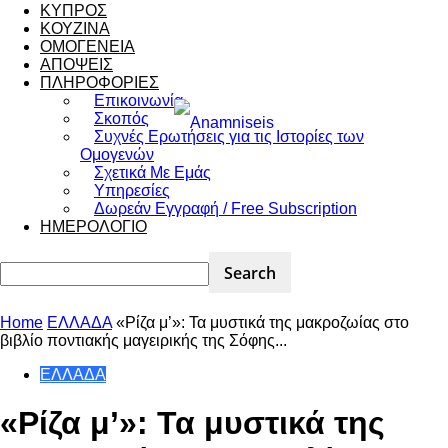
ΚΥΠΡΟΣ
ΚΟΥΖΙΝΑ
ΟΜΟΓΕΝΕΙΑ
ΑΠΟΨΕΙΣ
ΠΛΗΡΟΦΟΡΙΕΣ
Επικοινωνία
Σκοπός
Συχνές Ερωτήσεις για τις Ιστορίες των
Ομογενών
Σχετικά Με Εμάς
Υπηρεσίες
Δωρεάν Εγγραφή / Free Subscription
ΗΜΕΡΟΛΟΓΙΟ
Home
ΕΛΛΑΔΑ
«Ρίζα μ’»: Τα μυστικά της μακροζωίας στο
βιβλίο ποντιακής μαγειρικής της Σόφης...
ΕΛΛΑΔΑ
«Ρίζα μ’»: Τα μυστικά της