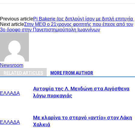
Previous article
Pi Bakerie (εις διπλούν) ίσον με διπλή επιτυχία
Next article
Στην ΜΕΘ ο 21χρονος φοιτητής που έπεσε από τον
3ο όροφο στην Πανεπιστημιούπολη Ιωαννίνων
Newsroom
RELATED ARTICLES
MORE FROM AUTHOR
Αυτοψία της Λ. Μενδώνη στα Αιγόσθενα
ΕΛΛΑΔΑ
λόγω πυρκαγιάς
Με κλαρίνα το στερνό «αντίο» στον Λάκη
ΕΛΛΑΔΑ
Χαλκιά