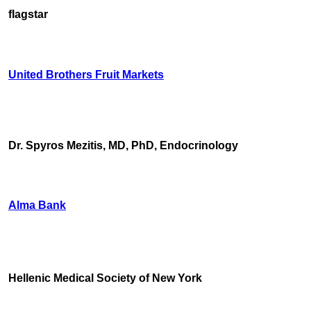
flagstar
United Brothers Fruit Markets
https://www.unitedbrothersfruitmarkets.com/
https://www.unitedbrothersfruitmarkets.com/
Dr. Spyros Mezitis, MD, PhD, Endocrinology
Alma Bank
Hellenic Medical Society of New York