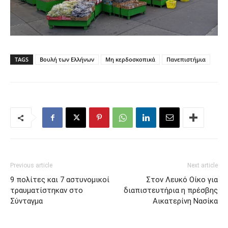
TAGS
Βουλή των Ελλήνων
Μη κερδοσκοπικά
Πανεπιστήμια
Previous article
Next article
9 πολίτες και 7 αστυνομικοί
Στον Λευκό Οίκο για
τραυματίστηκαν στο
διαπιστευτήρια η πρέσβης
Σύνταγμα
Αικατερίνη Νασίκα