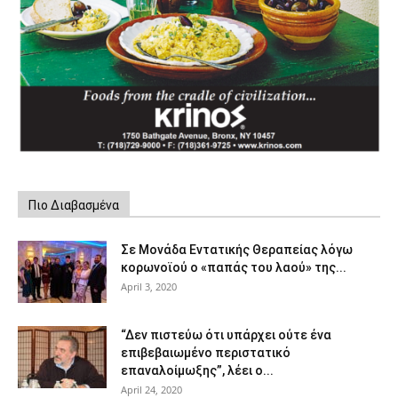
Πιο Διαβασμένα
Σε Μονάδα Εντατικής Θεραπείας λόγω
κορωνοϊού ο «παπάς του λαού» της...
April 3, 2020
“Δεν πιστεύω ότι υπάρχει ούτε ένα
επιβεβαιωμένο περιστατικό
επαναλοίμωξης”, λέει ο...
April 24, 2020