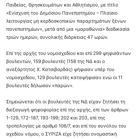
Παιδείας, Θρησκευμάτων και Αθλητισμού, με τίτλο
«Ενίσχυση του Δημόσιου Πανεπιστημίου – Πλαίσιο
λειτουργίας μη κερδοσκοπικών παραρτημάτων ξένων
πανεπιστημίων», μετά από μια «μαραθώνια» διαδικασία
τριών ημερών, συνολικής διάρκειας 47 ωρών.
Επί της αρχής του νομοσχεδίου και επί 299 ψηφισάντων
βουλευτών, 159 βουλευτές (158 της ΝΔ και ο
ανεξάρτητος Χ. Κατσιβαρδάς) ψήφισαν υπέρ του
νομοσχεδίου, 129 βουλευτές καταψήφισαν ενώ οι 11
βουλευτές δήλωσαν «παρών».
Σημειώνεται ότι οι βουλευτές της ΝΔ είχαν ζητήσει τη
διεξαγωγή ψηφοφορίας επί της αρχής, επί των άρθρων
1-129, 172-187, 193-199, 202 και 203, επί της
τροπολογίας με αριθμό 106/7, και επί του συνόλου του
σχεδίου νόμου, ο ΣΥΡΙΖΑ είχε ζητήσει ονομαστική