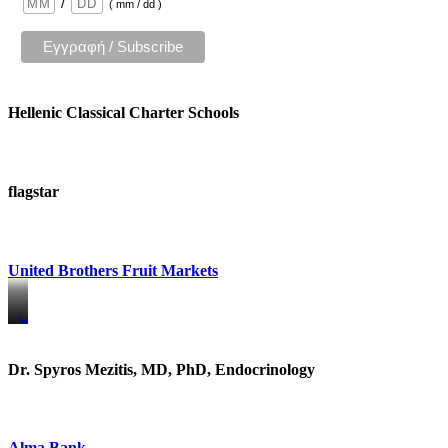
/
( mm / dd )
Hellenic Classical Charter Schools
flagstar
United Brothers Fruit Markets
https://www.unitedbrothersfruitmarkets.com/
https://www.unitedbrothersfruitmarkets.com/
Dr. Spyros Mezitis, MD, PhD, Endocrinology
Alma Bank