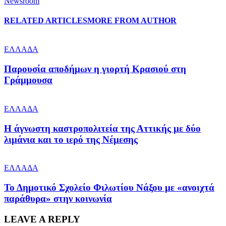
Newsroom
RELATED ARTICLES
MORE FROM AUTHOR
ΕΛΛΑΔΑ
Παρουσία αποδήμων η γιορτή Κρασιού στη
Γράμμουσα
ΕΛΛΑΔΑ
Η άγνωστη καστροπολιτεία της Αττικής με δύο
λιμάνια και το ιερό της Νέμεσης
ΕΛΛΑΔΑ
Το Δημοτικό Σχολείο Φιλωτίου Νάξου με «ανοιχτά
παράθυρα» στην κοινωνία
LEAVE A REPLY