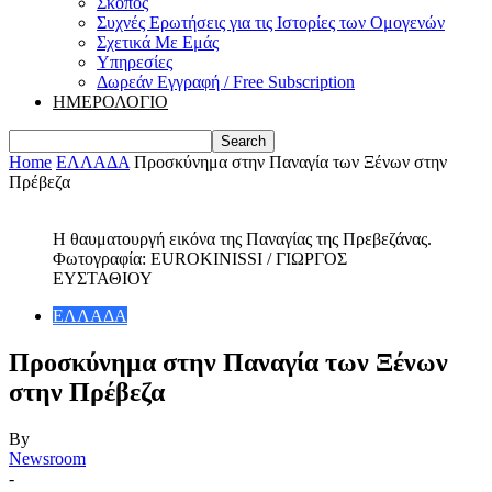
Σκοπός
Συχνές Ερωτήσεις για τις Ιστορίες των Ομογενών
Σχετικά Με Εμάς
Υπηρεσίες
Δωρεάν Εγγραφή / Free Subscription
ΗΜΕΡΟΛΟΓΙΟ
Home
ΕΛΛΑΔΑ
Προσκύνημα στην Παναγία των Ξένων στην
Πρέβεζα
Η θαυματουργή εικόνα της Παναγίας της Πρεβεζάνας.
Φωτογραφία: EUROKINISSI / ΓΙΩΡΓΟΣ
ΕΥΣΤΑΘΙΟΥ
ΕΛΛΑΔΑ
Προσκύνημα στην Παναγία των Ξένων
στην Πρέβεζα
By
Newsroom
-