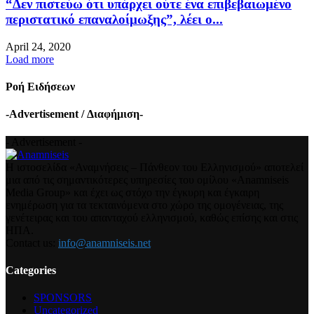
“Δεν πιστεύω ότι υπάρχει ούτε ένα επιβεβαιωμένο
περιστατικό επαναλοίμωξης”, λέει ο...
April 24, 2020
Load more
Ροή Ειδήσεων
-Advertisement / Διαφήμιση-
- Advertisement -
Η ιστοσελίδα «Αναμνήσεις – Πάνθεον του Ελληνισμού» αποτελεί
μια από τις σημαντικότερες υπηρεσίες του ομίλου «Anamniseis
Media Group» και έχει ως στόχο την έγκυρη και έγκαιρη
ενημέρωση για τα τεκταινόμενα στο χώρο της ομογένειας, της
γενέτειρας και του απανταχού ελληνισμού, καθώς επίσης και στις
ΗΠΑ.
Contact us:
info@anamniseis.net
Categories
SPONSORS
Uncategorized