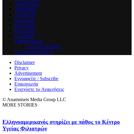
ΑΘΛΗΤΙΚΑ
ΑΜΕΡΙΚΗ
ΑΠΟΨΕΙΣ
ΕΛΛΑΔΑ
ΙΣΤΟΡΙΕΣ
ΚΟΥΖΙΝΑ
ΚΥΠΡΟΣ
ΟΜΟΓΕΝΕΙΑ
ΓΕΛΟΙΟΓΡΑΦΙΑ
ΤΕΛΕΥΤΑΙΑ ΝΕΑ
Disclaimer
Privacy
Advertisement
Εγγραφείτε / Subscribe
Επικοινωνία
Ενισχύστε τις Αναμνήσεις
© Anamniseis Media Group LLC
MORE STORIES
Ελληνοαμερικανός στηρίζει με πάθος το Κέντρο
Υγείας Φιλιατρών