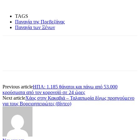
TAGS
Παναγία της Πρεβεζάνας
Παναγία των Ξένων
Previous article
ΗΠΑ: 1.185 θάνατοι και πάνω από 53.000
κρούσματα από τον κορονοϊό σε 24 ώρες
Next article
Χάος στην Κακαβιά – Ταλαιπωρία δίχως προηγούμενο
για τους Βορειοηπειρώτες (βίντεο)