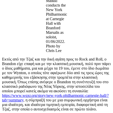
Mälkki
conducts the
New York
Philharmonic
at Carnegie
Hall with
Branford
Marsalis as
soloist,
01/06/2022.
Photo by
Chris Lee
Εκτός από την Τζαζ και την δική αγάπη προς το Rock and Roll, ο
Brandon είχε επαφή και με την κλασσική μουσική, πολύ πριν πάρει
ο ίδιος μαθήματα, μια και μέχρι τα 19 του, έμενε στο ίδιο δωμάτιο
με τον Wynton, ο οποίος τότε αφιέρωνε δύο από τις τρεις ώρες της
καθημερινής του εξάσκησης στην τρομπέτα στην κλασσική
μουσική. Όπως επίσης ανέφερε ο Brandon τη συνέντευξή του στο
κλασσικό ραδιόφωνο της Νέας Υόρκης, στην ιστοσελίδα του
οποίου μπορεί κανείς ακόμα να ακούσει τη συναυλία:
https://www.wqxr.org/story/new-york-philharmonic-carnegie-hall/?
tab=summary
, η σύμπραξή του με μια συμφωνική ορχήστρα είναι
μια ιδιαίτερη, και ιδιαίτερα τιμητική εμπειρία, διαφορετική από τη
Τζαζ, στην οποία ο αυτοσχεδιασμός είναι σε πρώτο πλάνο.