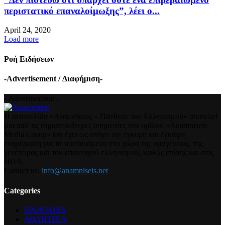
περιστατικό επαναλοίμωξης”, λέει ο...
April 24, 2020
Load more
Ροή Ειδήσεων
-Advertisement / Διαφήμιση-
- Advertisement -
Η ιστοσελίδα «Αναμνήσεις – Πάνθεον του Ελληνισμού» αποτελεί
μια από τις σημαντικότερες υπηρεσίες του ομίλου «Anamniseis
Media Group» και έχει ως στόχο την έγκυρη και έγκαιρη
ενημέρωση για τα τεκταινόμενα στο χώρο της ομογένειας, της
γενέτειρας και του απανταχού ελληνισμού, καθώς επίσης και στις
ΗΠΑ.
Contact us:
info@anamniseis.net
Categories
SPONSORS
ΑΘΛΗΤΙΚΑ