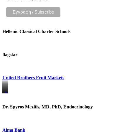
Hellenic Classical Charter Schools
flagstar
United Brothers Fruit Markets
https://www.unitedbrothersfruitmarkets.com/
https://www.unitedbrothersfruitmarkets.com/
Dr. Spyros Mezitis, MD, PhD, Endocrinology
Alma Bank