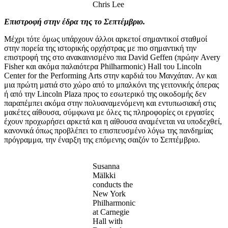
Chris Lee
Επιστροφή στην έδρα της το Σεπτέμβριο.
Μέχρι τότε όμως υπάρχουν άλλοι αρκετοί σημαντικοί σταθμοί
στην πορεία της ιστορικής ορχήστρας με πιο σημαντική την
επιστροφή της στο ανακαινισμένο πια David Geffen (πρώην Avery
Fisher και ακόμα παλαιότερα Philharmonic) Hall του Lincoln
Center for the Performing Arts στην καρδιά του Μανχάταν. Αν και
μια πρώτη ματιά στο χώρο από το μπαλκόνι της γειτονικής όπερας
ή από την Lincoln Plaza προς το εσωτερικό της οικοδομής δεν
παραπέμπει ακόμα στην πολυαναμενόμενη και εντυπωσιακή στις
μακέτες αίθουσα, σύμφωνα με όλες τις πληροφορίες οι εργασίες
έχουν προχωρήσει αρκετά και η αίθουσα αναμένεται να υποδεχθεί,
κανονικά όπως προβλέπει το επισπευσμένο λόγω της πανδημίας
πρόγραμμα, την έναρξη της επόμενης σαιζόν το Σεπτέμβριο.
Susanna
Mälkki
conducts the
New York
Philharmonic
at Carnegie
Hall with