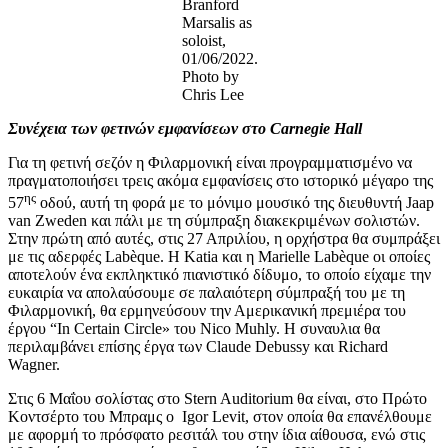
Branford
Marsalis as
soloist,
01/06/2022.
Photo by
Chris Lee
Συνέχεια των φετινών εμφανίσεων στο Carnegie Hall
Για τη φετινή σεζόν η Φιλαρμονική είναι προγραμματισμένο να
πραγματοποιήσει τρεις ακόμα εμφανίσεις στο ιστορικό μέγαρο της
ης
57
οδού, αυτή τη φορά με το μόνιμο μουσικό της διευθυντή Jaap
van Zweden και πάλι με τη σύμπραξη διακεκριμένων σολιστών.
Στην πρώτη από αυτές, στις 27 Απριλίου, η ορχήστρα θα συμπράξει
με τις αδερφές Labèque. Η Katia και η Marielle Labèque οι οποίες
αποτελούν ένα εκπληκτικό πιανιστικό δίδυμο, το οποίο είχαμε την
ευκαιρία να απολαύσουμε σε παλαιότερη σύμπραξή του με τη
Φιλαρμονική, θα ερμηνεύσουν την Αμερικανική πρεμιέρα του
έργου “In Certain Circle» του Nico Muhly. Η συναυλια θα
περιλαμβάνει επίσης έργα των Claude Debussy και Richard
Wagner.
Στις 6 Μαΐου σολίστας στο Stern Auditorium θα είναι, στο Πρώτο
Κοντσέρτο του Μπραμς ο Igor Levit, στον οποία θα επανέλθουμε
με αφορμή το πρόσφατο ρεσιτάλ του στην ίδια αίθουσα, ενώ στις