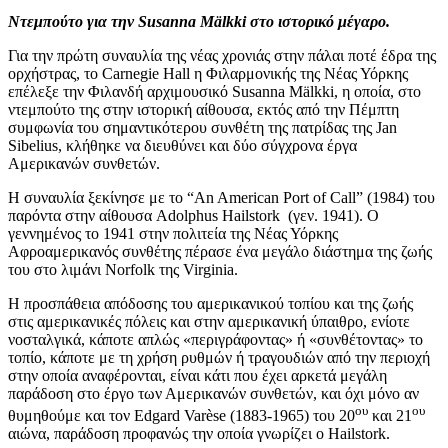
Ντεμπούτο για την Susanna Mälkki στο ιστορικό μέγαρο.
Για την πρώτη συναυλία της νέας χρονιάς στην πάλαι ποτέ έδρα της
ορχήστρας, το Carnegie Hall η Φιλαρμονικής της Νέας Υόρκης
επέλεξε την Φιλανδή αρχιμουσικό Susanna Mälkki, η οποία, στο
ντεμπούτο της στην ιστορική αίθουσα, εκτός από την Πέμπτη
συμφωνία του σημαντικότερου συνθέτη της πατρίδας της Jan
Sibelius, κλήθηκε να διευθύνει και δύο σύγχρονα έργα
Αμερικανών συνθετών.
Η συναυλία ξεκίνησε με το “An American Port of Call” (1984) του
παρόντα στην αίθουσα Adolphus Hailstork (γεν. 1941). Ο
γεννημένος το 1941 στην πολιτεία της Νέας Υόρκης
Αφροαμερικανός συνθέτης πέρασε ένα μεγάλο διάστημα της ζωής
του στο λιμάνι Norfolk της Virginia.
Η προσπάθεια απόδοσης του αμερικανικού τοπίου και της ζωής
στις αμερικανικές πόλεις και στην αμερικανική ύπαιθρο, ενίοτε
νοσταλγικά, κάποτε απλώς «περιγράφοντας» ή «συνθέτοντας» το
τοπίο, κάποτε με τη χρήση ρυθμών ή τραγουδιών από την περιοχή
στην οποία αναφέρονται, είναι κάτι που έχει αρκετά μεγάλη
παράδοση στο έργο των Αμερικανών συνθετών, και όχι μόνο αν
ου
ου
θυμηθούμε και τον Edgard Varèse (1883-1965) του 20
και 21
αιώνα, παράδοση προφανώς την οποία γνωρίζει ο Hailstork.