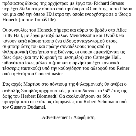
πρόσφατος δίσκος της ορχήστρας με έργα του Richard Strauss
περιέχει δίπλα στην σουίτα από την όπερα «Ο ιππότης με το Ρόδο»
και μια από την όπερα Ηλέκτρα την οποία ενορχήστρωσε ο ίδιος ο
Honeck (με τον Tomáš Ille).
Οι συναυλίες του Honeck σήμερα και αύριο το βράδυ στο Alice
Tully Hall, με έργα μεταξύ άλλων Mendelssohn και Dvořák θα
κάνουν κατά κάποιο τρόπο ένα είδους ανταγωνισμού στους
συμπατριώτες του και πρώην συναδέλφους τους από τη
Φιλαρμονική Ορχήστρα της Βιέννης, οι οποίοι εμφανίζονται τις
ίδιες ώρες (και την Κυριακή το μεσημέρι) στο Carnegie Hall,
πιθανότατα ίσως μάλιστα (μια και η ορχήστρα έχει κανονικά
τέσσερις τακτικούς) υπό την καθογίδηση του αδερφού του Reiner
από τη θέση του Concertmaster.
Στις αρχές Μαρτίου στο πόντιουμ της Φιλαρμονικής θα ανέβει ο
ο
αειθαλής Σουηδός αρχιμουσικός, μια και διανύει το 94
έτος της
ζωής του Herbert Blomstedt! Θα ακολουθήσουν σε δύο
προγράμματα οι τέσσερις συμφωνίες του Robert Schumann υπό
τον Gustavo Dudamel.
-Advertisement / Διαφήμιση-