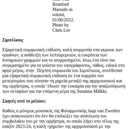
Branford
Marsalis as
soloist,
01/06/2022.
Photo by
Chris Lee
Σιμπέλιους
Εξαιρετική συμφωνική επίδοση, καλή ισορροπία στα γκρουκ των
οργάνων, η ανάδειξη των λεπτομερειών, η ευκρίνεια των
δυναμικών γραμμών και το ισορροπημένο, ίσως ένα τόνο πιο
συγκρατημένο για τα γούστα του υπογράφοντος, πάθος, ειδικά στο
αργό μέρος, στην Πέμπτη συμφωνία του Σιμπέλιους, συνέθεσαν
μια εξαιρετική συμφωνική επίδοση σε ένα κομμάτι του
ρεπερτορίου που τόνισαν τη χημεία μεταξύ της αρχιμουσικού και
της ορχήστρας, η οποία ‘έδωσε την ευκαιρία για την αναζωπύρωση
των σεναρίων για την επόμενη μέρα της Susanna Mälkki.
Σκηνές από το μέλλον;
Καθώς ο μόνιμος μουσικός της Φιλαρμονικής Jaap van Zweden
έχει ανακοινώσει ότι δεν θα επιδιώξει την ανανέωση του
συμβολαίου του με την ορχήστρα, το οποίο λήγει στο τέλος της
σαιζόν 2023-24, η καλή «χημεία» της αρχιμουσικού με την