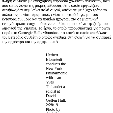
πλήρη σύνθεση με ενισχυμένη παρουσία χάλκινων πνευστών, κάτι
που φέτος λόγω της μικρής αίθουσας στην οποία εμφανίζεται
συνήθως δεν συμβαίνει πολύ συχνά, απέδωσε με έξοχο τρόπο το
πολύπτυχο, ενίοτε δραματικό, ενίοτε τρυφερό έργο, με τους
έντονους ρυθμούς και τα ποικίλα ηχοχρώματα σε μια πυκνή
ενορχήστρωση επιχειρούσε να αποδώσει μια εικόνα της ζωής του
λιμανιού της Virginia. Το έργο, το οποίο παρουσιάστηκε για πρώτη
φορά στο Carnegie Hall ενθουσίασε το κοινό το οποίο αποθέωσε
τον βετεράνο συνθέτη ο οποίος ανέβηκε στη σκηνή για να συγχαρεί
την ορχήστρα και την αρχιμουσικό.
Herbert
Blomstedt
conducts the
New York
Philharmonic
with Jean
Yves
Thibaudet as
soloist at
David
Geffen Hall,
2/28/19.
Photo by