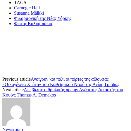
TAGS
Carnegie Hall
Susanna Mälkki
Φιλαρμονική της Νέας Υόρκης
Φώτης Καλιαμπάκος
Previous article
Ανοίγουν και πάλι οι πόρτες της αίθουσας
«Οικογένεια Χιώτη» του Καθεδρικού Ναού της Αγίας Τριάδας
Next article
Απεβίωσε ο θρυλικός πρώην Ανώτατος Δικαστής του
Κουίνς Thomas A. Demakos
Newsroom