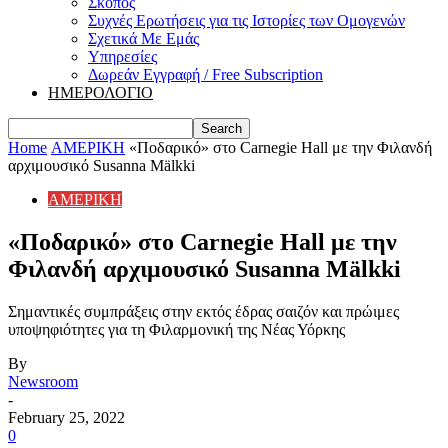
Σκοπός
Συχνές Ερωτήσεις για τις Ιστορίες των Ομογενών
Σχετικά Με Εμάς
Υπηρεσίες
Δωρεάν Εγγραφή / Free Subscription
ΗΜΕΡΟΛΟΓΙΟ
Home
ΑΜΕΡΙΚΗ
«Ποδαρικό» στο Carnegie Hall με την Φιλανδή
αρχιμουσικό Susanna Mälkki
ΑΜΕΡΙΚΗ
«Ποδαρικό» στο Carnegie Hall με την
Φιλανδή αρχιμουσικό Susanna Mälkki
Σημαντικές συμπράξεις στην εκτός έδρας σαιζόν και πρώιμες
υποψηφιότητες για τη Φιλαρμονική της Νέας Υόρκης
By
Newsroom
-
February 25, 2022
0