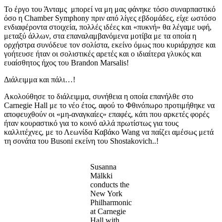
Το έργο του Άνταμς μπορεί να μη μας φάνηκε τόσο συναρπαστικό
όσο η Chamber Symphony πριν από λίγες εβδομάδες, είχε ωστόσο
ενδιαφέροντα στοιχεία, πολλές ιδέες και «πυκνή» θα λέγαμε υφή,
μεταξύ άλλων, στα επαναλαμβανόμενα μοτίβα με τα οποία η
ορχήστρα συνόδευε τον σολίστα, εκείνο όμως που κυριάρχησε και
γοήτευσε ήταν οι σολιστικές αρετές και ο ιδιαίτερα γλυκός και
ευαίσθητος ήχος του Brandon Marsalis!
Διάλειμμα και πάλι…!
Ακολούθησε το διάλειμμα, συνήθεια η οποία επανήλθε στο
Carnegie Hall με το νέο έτος, αφού το Φθινόπωρο προτιμήθηκε να
αποφευχθούν οι «μη-αναγκαίες» επαφές, κάτι που αρκετές φορές
ήταν κουραστικό για το κοινό αλλά πρωτίστως για τους
καλλιτέχνες, με το Λεωνίδα Καβάκο Wang να παίζει αμέσως μετά
τη σονάτα του Busoni εκείνη του Shostakovich..!
Susanna
Mälkki
conducts the
New York
Philharmonic
at Carnegie
Hall with