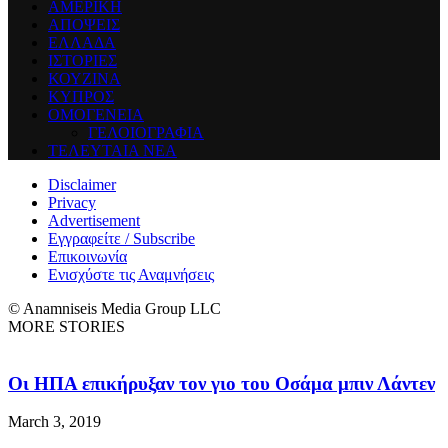
ΑΜΕΡΙΚΗ
ΑΠΟΨΕΙΣ
ΕΛΛΑΔΑ
ΙΣΤΟΡΙΕΣ
ΚΟΥΖΙΝΑ
ΚΥΠΡΟΣ
ΟΜΟΓΕΝΕΙΑ
ΓΕΛΟΙΟΓΡΑΦΙΑ
ΤΕΛΕΥΤΑΙΑ ΝΕΑ
Disclaimer
Privacy
Advertisement
Εγγραφείτε / Subscribe
Επικοινωνία
Ενισχύστε τις Αναμνήσεις
© Anamniseis Media Group LLC
MORE STORIES
Οι ΗΠΑ επικήρυξαν τον γιο του Οσάμα μπιν Λάντεν
March 3, 2019