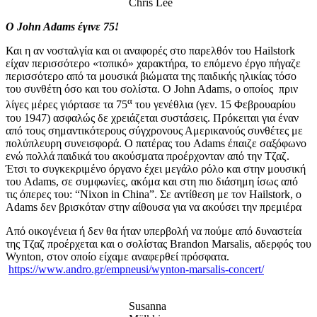
Chris Lee
Ο John Adams έγινε 75!
Και η αν νοσταλγία και οι αναφορές στο παρελθόν του Hailstork
είχαν περισσότερο «τοπικό» χαρακτήρα, το επόμενο έργο πήγαζε
περισσότερο από τα μουσικά βιώματα της παιδικής ηλικίας τόσο
του συνθέτη όσο και του σολίστα. Ο John Adams, ο οποίος πριν
α
λίγες μέρες γιόρτασε τα 75
του γενέθλια (γεν. 15 Φεβρουαρίου
του 1947) ασφαλώς δε χρειάζεται συστάσεις. Πρόκειται για έναν
από τους σημαντικότερους σύγχρονους Αμερικανούς συνθέτες με
πολύπλευρη συνεισφορά. Ο πατέρας του Adams έπαιζε σαξόφωνο
ενώ πολλά παιδικά του ακούσματα προέρχονταν από την Τζαζ.
Έτσι το συγκεκριμένο όργανο έχει μεγάλο ρόλο και στην μουσική
του Adams, σε συμφωνίες, ακόμα και στη πιο διάσημη ίσως από
τις όπερες του: “Nixon in China”. Σε αντίθεση με τον Hailstork, ο
Adams δεν βρισκόταν στην αίθουσα για να ακούσει την πρεμιέρα
Από οικογένεια ή δεν θα ήταν υπερβολή να πούμε από δυναστεία
της Τζαζ προέρχεται και ο σολίστας Brandon Marsalis, αδερφός του
Wynton, στον οποίο είχαμε αναφερθεί πρόσφατα.
https://www.andro.gr/empneusi/wynton-marsalis-concert/
Susanna