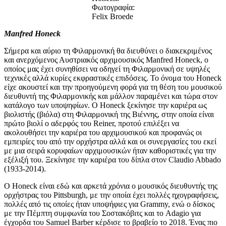
Φωτογραφία:
Felix Broede
Manfred Honeck
Σήμερα και αύριο τη Φιλαρμονική θα διευθύνει ο διακεκριμένος
και ανερχόμενος Αυστριακός αρχιμουσικός Manfred Honeck, ο
οποίος μας έχει συνηθίσει να οδηγεί τη Φιλαρμονική σε υψηλές
τεχνικές αλλά κυρίες εκφραστικές επιδόσεις. Το όνομα του Honeck
είχε ακουστεί και την προηγούμενη φορά για τη θέση του μουσικού
διευθυντή της Φιλαρμονικής και μάλλον παραμένει και τώρα στον
κατάλογο των υποψηφίων. Ο Honeck ξεκίνησε την καριέρα ως
βιολιστής (βιόλα) στη Φιλαρμονική της Βιέννης, στην οποία είναι
πρώτο βιολί ο αδερφός του Reiner, προτού επιλέξει να
ακολουθήσει την καριέρα του αρχιμουσικού και προφανώς οι
εμπειρίες του από την ορχήστρα αλλά και οι συνεργασίες του εκεί
με μια σειρά κορυφαίων αρχιμουσικών ήταν καθοριστικές για την
εξέλιξή του. Ξεκίνησε την καριέρα του δίπλα στον Claudio Abbado
(1933-2014).
O Honeck είναι εδώ και αρκετά χρόνια ο μουσικός διευθυντής της
ορχήστρας του Pittsburgh, με την οποία έχει πολλές ηχογραφήσεις,
πολλές από τις οποίες ήταν υποψήφιες για Grammy, ενώ ο δίσκος
με την Πέμπτη συμφωνία του Σοστακόβιτς και το Adagio για
έγχορδα του Samuel Barber κέρδισε το βραβείο το 2018. Ένας πιο