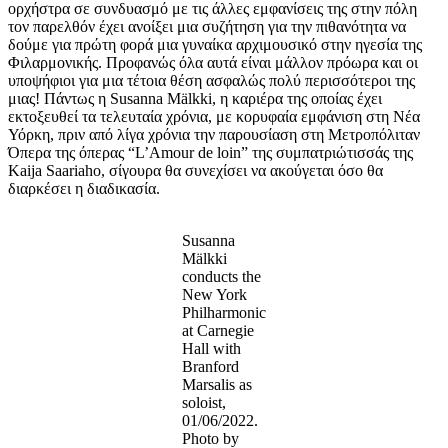
ορχήστρα σε συνδυασμό με τις άλλες εμφανίσεις της στην πόλη
τον παρελθόν έχει ανοίξει μια συζήτηση για την πιθανότητα να
δούμε για πρώτη φορά μια γυναίκα αρχιμουσικό στην ηγεσία της
Φιλαρμονικής. Προφανώς όλα αυτά είναι μάλλον πρόωρα και οι
υποψήφιοι για μια τέτοια θέση ασφαλώς πολύ περισσότεροι της
μιας! Πάντως η Susanna Mälkki, η καριέρα της οποίας έχει
εκτοξευθεί τα τελευταία χρόνια, με κορυφαία εμφάνιση στη Νέα
Υόρκη, πριν από λίγα χρόνια την παρουσίαση στη Μετροπόλιταν
Όπερα της όπερας “L’Amour de loin” της συμπατριώτισσάς της
Kaija Saariaho, σίγουρα θα συνεχίσει να ακούγεται όσο θα
διαρκέσει η διαδικασία.
Susanna
Mälkki
conducts the
New York
Philharmonic
at Carnegie
Hall with
Branford
Marsalis as
soloist,
01/06/2022.
Photo by