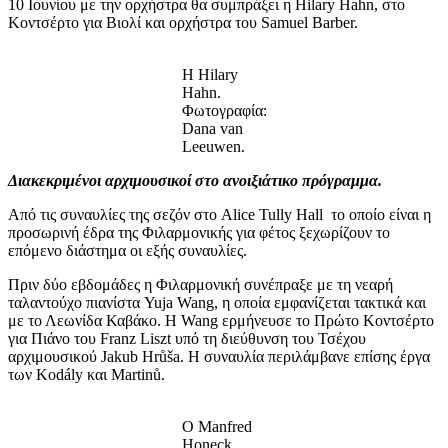
10 Ιουνίου με την ορχήστρα θα συμπράξει η Hilary Hahn, στο
Κοντσέρτο για Βιολί και ορχήστρα του Samuel Barber.
H Hilary
Hahn.
Φωτογραφία:
Dana van
Leeuwen.
Διακεκριμένοι αρχιμουσικοί στο ανοιξιάτικο πρόγραμμα.
Από τις συναυλίες της σεζόν στο Alice Tully Hall το οποίο είναι η
προσωρινή έδρα της Φιλαρμονικής για φέτος ξεχωρίζουν το
επόμενο διάστημα οι εξής συναυλίες.
Πριν δύο εβδομάδες η Φιλαρμονική συνέπραξε με τη νεαρή
ταλαντούχο πιανίστα Yuja Wang, η οποία εμφανίζεται τακτικά και
με το Λεωνίδα Καβάκο. Η Wang ερμήνευσε το Πρώτο Κοντσέρτο
για Πιάνο του Franz Liszt υπό τη διεύθυνση του Τσέχου
αρχιμουσικού Jakub Hrůša. Η συναυλία περιλάμβανε επίσης έργα
των Kodály και Martinů.
Ο Μanfred
Ηoneck.