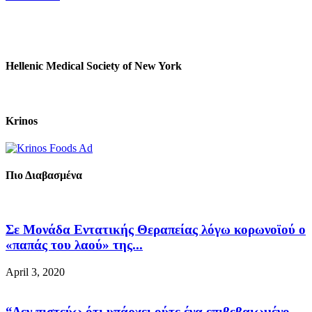
Hellenic Medical Society of New York
Krinos
Πιο Διαβασμένα
Σε Μονάδα Εντατικής Θεραπείας λόγω κορωνοϊού ο
«παπάς του λαού» της...
April 3, 2020
“Δεν πιστεύω ότι υπάρχει ούτε ένα επιβεβαιωμένο