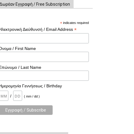
Δωρέαν Εγγραφή / Free Subscription
*
indicates required
*
Ηλεκτρονική Διεύθυνσή / Email Address
Όνομα / First Name
Επώνυμο / Last Name
Ημερομηνία Γεννήσεως / Birthday
/
( mm / dd )