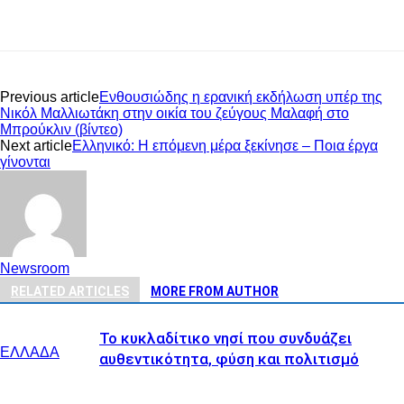
Previous article
Ενθουσιώδης η ερανική εκδήλωση υπέρ της
Νικόλ Μαλλιωτάκη στην οικία του ζεύγους Μαλαφή στο
Μπρούκλιν (βίντεο)
Next article
Ελληνικό: Η επόμενη μέρα ξεκίνησε – Ποια έργα
γίνονται
Newsroom
RELATED ARTICLES
MORE FROM AUTHOR
Το κυκλαδίτικο νησί που συνδυάζει
ΕΛΛΑΔΑ
αυθεντικότητα, φύση και πολιτισμό