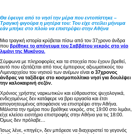
Θα έφευγε από το νησί την μέρα που εντοπίστηκε –
Τραγική φιγούρα η μητέρα του: Του είχε στείλει μήνυμα
εάν μπήκε στο πλοίο να επιστρέψει στην Αθήνα
Μια τραγική ιστορία κρύβεται πίσω από τον 37χρονο άνδρα
που
βρέθηκε το απόγευμα του Σαββάτου νεκρός στο νέο
λιμάνι της Μυκόνου.
Σύμφωνα με πληροφορίες και τα στοιχεία που έχουν βρεθεί,
αυτό που εξετάζεται από τους έμπειρους αξιωματικούς του
Λιμεναρχείου του νησιού των ανέμων είναι
ο 37χρονος
άνδρας να ταξίδεψε στο κοσμοπολίτικο νησί για δουλέψει
την καλοκαιρινή σεζόν.
Χρόνιος χρήστης ναρκωτικών και εύθραυστος ψυχολογικά,
ενδεχομένως δεν κατάφερε να βρει εργασία και έτσι
απογοητευμένος αποφάσισε να επιστρέψει στην Αθήνα.
Μάλιστα την ημέρα που βρέθηκε νεκρός, στις 19:00 στο λιμάνι,
είχε κλείσει εισιτήριο επιστροφής στην Αθήνα για τις 18:00.
Όμως δεν πρόλαβε…
Ίσως λένε, «πηγές», δεν μπόρεσε να διαχειριστεί το γεγονός