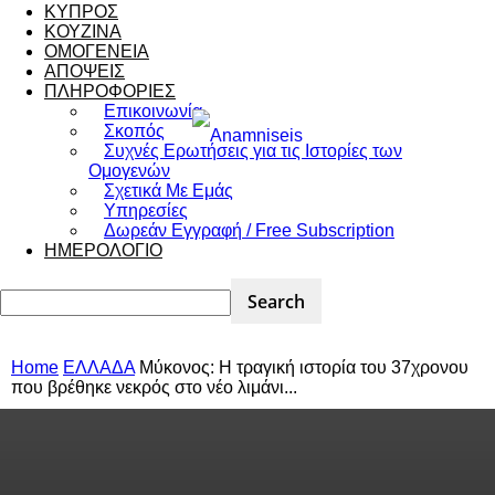
ΚΥΠΡΟΣ
ΚΟΥΖΙΝΑ
ΟΜΟΓΕΝΕΙΑ
ΑΠΟΨΕΙΣ
ΠΛΗΡΟΦΟΡΙΕΣ
Επικοινωνία
Σκοπός
Συχνές Ερωτήσεις για τις Ιστορίες των
Ομογενών
Σχετικά Με Εμάς
Υπηρεσίες
Δωρεάν Εγγραφή / Free Subscription
ΗΜΕΡΟΛΟΓΙΟ
Home
ΕΛΛΑΔΑ
Μύκονος: Η τραγική ιστορία του 37χρονου
που βρέθηκε νεκρός στο νέο λιμάνι...