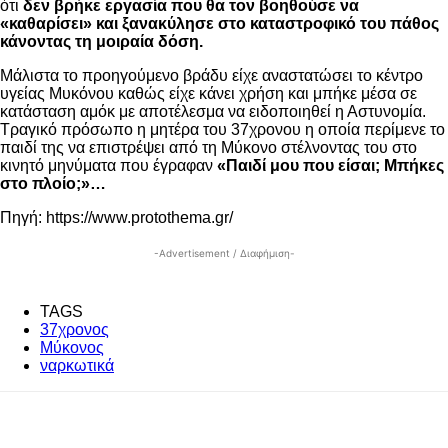
ότι
δεν βρήκε εργασία που θα τον βοηθούσε να
«καθαρίσει» και ξανακύλησε στο καταστροφικό του πάθος
κάνοντας τη μοιραία δόση.
Μάλιστα το προηγούμενο βράδυ είχε αναστατώσει το κέντρο
υγείας Μυκόνου καθώς είχε κάνει χρήση και μπήκε μέσα σε
κατάσταση αμόκ με αποτέλεσμα να ειδοποιηθεί η Αστυνομία.
Τραγικό πρόσωπο η μητέρα του 37χρονου η οποία περίμενε το
παιδί της να επιστρέψει από τη Μύκονο στέλνοντας του στο
κινητό μηνύματα που έγραφαν
«Παιδί μου που είσαι; Μπήκες
στο πλοίο;»…
Πηγή: https://www.protothema.gr/
-Advertisement / Διαφήμιση-
TAGS
37χρονος
Μύκονος
ναρκωτικά