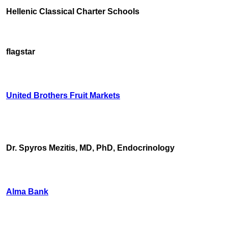
Hellenic Classical Charter Schools
flagstar
United Brothers Fruit Markets
https://www.unitedbrothersfruitmarkets.com/
https://www.unitedbrothersfruitmarkets.com/
Dr. Spyros Mezitis, MD, PhD, Endocrinology
Alma Bank