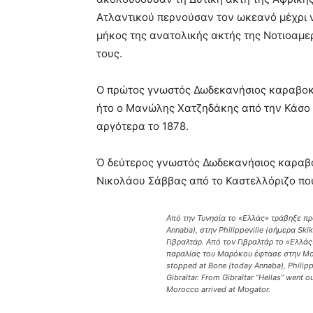
Ατλαντικού περνούσαν τον ωκεανό μέχρι ν
μήκος της ανατολικής ακτής της Νοτιοαμε
τους.
Ο πρώτος γνωστός Δωδεκανήσιος καραβοκύρ
ήτο ο Μανώλης Χατζηδάκης από την Κάσο π
αργότερα το 1878.
Ό δεύτερος γνωστός Δωδεκανήσιος καραβο
Νικολάου Σάββας από το Καστελλόριζο που 
Από την Τυνησία το «Ελλάς» τράβηξε πρ
Annaba), στην Philippeville (σήμερα Skik
Γιβραλτάρ. Από τον Γιβραλτάρ το «Ελλά
παραλίας του Μαρόκου έφτασε στην Mogat
stopped at Bone (today Annaba), Philippe
Gibraltar. From Gibraltar “Hellas” went ou
Morocco arrived at Mogator.