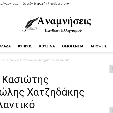
ις Αναμνήσεις
Δωρεάν Εγγραφή / Free Subscription
ΛΛΑΔΑ
ΚΥΠΡΟΣ
ΚΟΥΖΙΝΑ
ΟΜΟΓΕΝΕΙΑ
ΑΠΟΨΕΙΣ
Anamniseis
νιος Μανώλης Χατζηδάκης διέσχισε τον Ατλαντικό
ο Κασιώτης
νώλης Χατζηδάκης
λαντικό