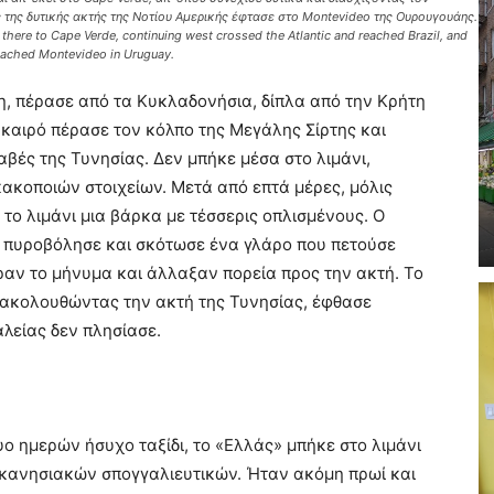
 της δυτικής ακτής της Νοτίου Αμερικής έφτασε στο Montevideo της Ουρουγουάης.
there to Cape Verde, continuing west crossed the Atlantic and reached Brazil, and
reached Montevideo in Uruguay.
, πέρασε από τα Κυκλαδονήσια, δίπλα από την Κρήτη
 καιρό πέρασε τον κόλπο της Μεγάλης Σίρτης και
αβές της Τυνησίας. Δεν μπήκε μέσα στο λιμάνι,
ακοποιών στοιχείων. Μετά από επτά μέρες, μόλις
 το λιμάνι μια βάρκα με τέσσερις οπλισμένους. Ο
 πυροβόλησε και σκότωσε ένα γλάρο που πετούσε
ραν το μήνυμα και άλλαξαν πορεία προς την ακτή. Το
 ακολουθώντας την ακτή της Τυνησίας, έφθασε
λείας δεν πλησίασε.
υο ημερών ήσυχο ταξίδι, το «Ελλάς» μπήκε στο λιμάνι
εκανησιακών σπογγαλιευτικών. Ήταν ακόμη πρωί και