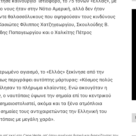
τησε καινούργιο ιστιοφόρο, το 75 τόνων «Ελλάς», με
 ο νους ήταν στην Νότιο Αμερική, αλλά δεν ήταν
έντε θαλασσόλυκους που αψηφούσαν τους κινδύνους
 Κασιώτες Φίλιππος Χατζηγεωργίου, Σκουλούδης Β.
ύδης Παπαγεωργίου και ο Χαλκίτης Πέτρος
θιερωμένο αγιασμό, το «Ελλάς» ξεκίνησε από την
όπως περιγράφει αυτόπτης μάρτυρας: «Κόσμος πολύς
φίλησαν το πλήρωμα κλαίοντες. Ενώ ακουγόταν η
, ο ναυτόπαις ύψωνε την σημαία επί του κεντρικού
 σημαιοστολιστεί, ακόμα και τα ξένα ατμόπλοια
 σημαίες τους αντιχαιρετώντας την Ελληνική του
τόπαις με μεγάλη χαρά».
 απ’ εκεί στο Cape Verde, απ’ όπου συνέχισε δυτικά και διασχίζοντας τον