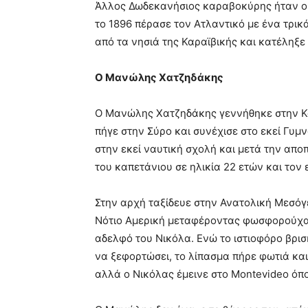
Άλλος Δωδεκανήσιος καραβοκύρης ήταν ο 
το 1896 πέρασε τον Ατλαντικό με ένα τρι
από τα νησιά της Καραϊβικής και κατέληξε
Ο Μανώλης Χατζηδάκης
Ο Μανώλης Χατζηδάκης γεννήθηκε στην Κάσ
πήγε στην Σύρο και συνέχισε στο εκεί Γυμ
στην εκεί ναυτική σχολή και μετά την απ
του καπετάνιου σε ηλικία 22 ετών και τον
Στην αρχή ταξίδευε στην Ανατολική Μεσόγε
Νότιο Αμερική μεταφέροντας φωσφορούχα λι
αδελφό του Νικόλα. Ενώ το ιστιοφόρο βρι
να ξεφορτώσει, το λίπασμα πήρε φωτιά κα
αλλά ο Νικόλας έμεινε στο Montevideo όπο