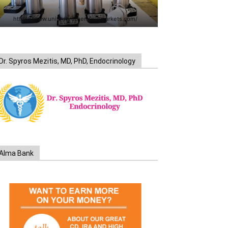
https://www.unitedbrothersfruitmarkets.com/
Dr. Spyros Mezitis, MD, PhD, Endocrinology
Alma Bank