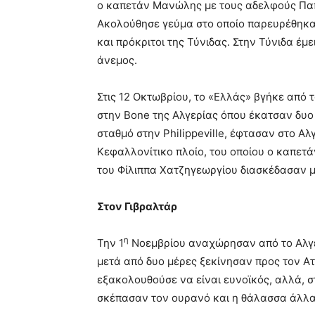
ο καπετάν Μανώλης με τους αδελφούς Παπ
Ακολούθησε γεύμα στο οποίο παρευρέθηκαν
και πρόκριτοι της Τύνιδας. Στην Τύνιδα έ
άνεμος.
Στις 12 Οκτωβρίου, το «Ελλάς» βγήκε από 
στην Bone της Αλγερίας όπου έκατσαν δυο 
σταθμό στην Philippeville, έφτασαν στο Αλγ
Κεφαλλονίτικο πλοίο, του οποίου ο καπετά
του Φίλιππα Χατζηγεωργίου διασκέδασαν μ
Στον Γιβραλτάρ
η
Την 1
Νοεμβρίου αναχώρησαν από το Αλγέρ
μετά από δυο μέρες ξεκίνησαν προς τον Α
εξακολουθούσε να είναι ευνοϊκός, αλλά, σ
σκέπασαν τον ουρανό και η θάλασσα άλλ