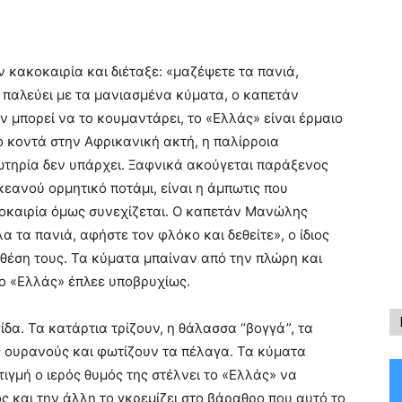
κακοκαιρία και διέταξε: «μαζέψετε τα πανιά,
 παλεύει με τα μανιασμένα κύματα, ο καπετάν
 μπορεί να το κουμαντάρει, το «Ελλάς» είναι έρμαιο
ο κοντά στην Αφρικανική ακτή, η παλίρροια
σωτηρία δεν υπάρχει. Ξαφνικά ακούγεται παράξενος
κεανού ορμητικό ποτάμι, είναι η άμπωτις που
κοκαιρία όμως συνεχίζεται. Ο καπετάν Μανώλης
λα τα πανιά, αφήστε τον φλόκο και δεθείτε», ο ίδιος
ν θέση τους. Τα κύματα μπαίναν από την πλώρη και
το «Ελλάς» έπλεε υποβρυχίως.
ίδα. Τα κατάρτια τρίζουν, η θάλασσα “βογγά”, τα
 ουρανούς και φωτίζουν τα πέλαγα. Τα κύματα
ιγμή ο ιερός θυμός της στέλνει το «Ελλάς» να
 και την άλλη το γκρεμίζει στο βάραθρο που αυτό το