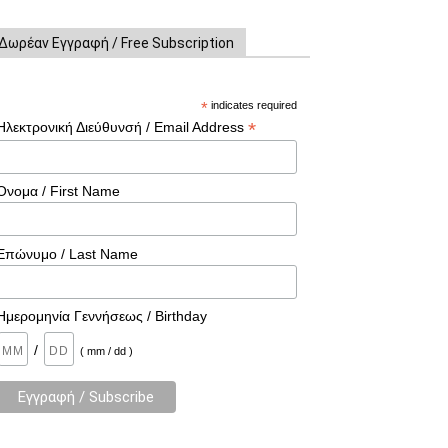
Δωρέαν Εγγραφή / Free Subscription
*
indicates required
*
Ηλεκτρονική Διεύθυνσή / Email Address
Όνομα / First Name
Επώνυμο / Last Name
Ημερομηνία Γεννήσεως / Birthday
/
( mm / dd )