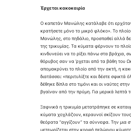
Έρχεται κακοκαιρία
Ο καπετάν Μανώλης κατάλαβε ότι ερχόταν 
κρατήσετε μόνο το μικρό φλόκο». Το πλοίο
Μανώλης, στο πηδάλιο, προσπαθεί αλλά δεν
της τρικυμίας. Τα κύματα φέρνουν το πλοί
κινδυνεύει να το ρίξει πάνω στα βράχια, 
θόρυβος σαν να ’ρχεται από τα βάθη του Ω
απομακρύνει το πλοίο από την ακτή, η κα
διατάσσει: «περιτυλίξτε και δέστε σφικτά ό
δέθηκε δίπλα στο τιμόνι και οι ναύτες στη
βγαίναν από την πρύμη. Για μερικά λεπτά 
Ξαφνικά η τρικυμία μετατράπηκε σε καταιγ
κύματα χοχλάζουν, κεραυνοί σκίζουν τους
θεόρατα “αγγίζουν” τα σύννεφα. Την μια στ
μετεωρίζεται στην κορφή πελώριου κύματος