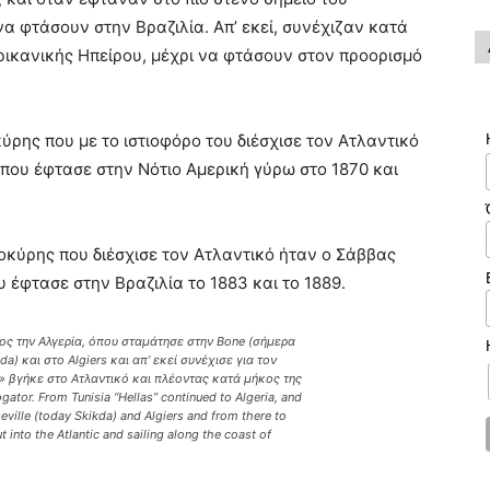
α φτάσουν στην Βραζιλία. Απ’ εκεί, συνέχιζαν κατά
ρικανικής Ηπείρου, μέχρι να φτάσουν στον προορισμό
ης που με το ιστιοφόρο του διέσχισε τον Ατλαντικό
ου έφτασε στην Νότιο Αμερική γύρω στο 1870 και
κύρης που διέσχισε τον Ατλαντικό ήταν ο Σάββας
έφτασε στην Βραζιλία το 1883 και το 1889.
ος την Αλγερία, όπου σταμάτησε στην Bone (σήμερα
da) και στο Algiers και απ’ εκεί συνέχισε για τον
ς» βγήκε στο Ατλαντικό και πλέοντας κατά μήκος της
or. From Tunisia “Hellas” continued to Algeria, and
ville (today Skikda) and Algiers and from there to
t into the Atlantic and sailing along the coast of