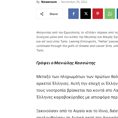
By
Newsroom
-
November 29, 2022
Share
Φεύγοντας από την Ερμούπολη, το «Ελλάς» πέρασε από τις
Συνέχισε μέσα από τον κόλπο της Μεγάλης και Μικρής Σίρτ
και απ’ εκεί στην Tunis. Leaving Ermoupolis, "Hellas" pass
continued through the gulfs of Greater and Lesser Sirte, unt
Tunis.
Γράφει ο Μανώλης Κασσώτης
Μεταξύ των πληρωμάτων των πρώτων θαλα
αρκετοί Έλληνες. Αυτή την εποχή οι Έλλην
τους νοοτροπία βρίσκεται πιο κοντά στο Λ
Έλληνες καραβοκύρηδες με ιστιοφόρα περ
Ξεκινούσαν από το Αιγαίο και το Ιόνιο, διέ
ακολουθούσαν τη Δυτική ακτή της Αφρικής