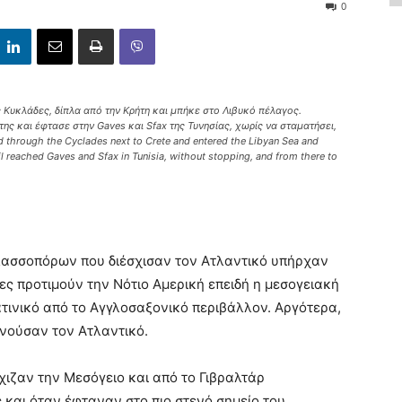
0
 Κυκλάδες, δίπλα από την Κρήτη και μπήκε στο Λιβυκό πέλαγος.
ης και έφτασε στην Gaves και Sfax της Τυνησίας, χωρίς να σταματήσει,
ed through the Cyclades next to Crete and entered the Libyan Sea and
il reached Gaves and Sfax in Tunisia, without stopping, and from there to
σσοπόρων που διέσχισαν τον Ατλαντικό υπήρχαν
ες προτιμούν την Νότιο Αμερική επειδή η μεσογειακή
ατινικό από το Αγγλοσαξονικό περιβάλλον. Αργότερα,
νούσαν τον Ατλαντικό.
σχιζαν την Μεσόγειο και από το Γιβραλτάρ
 και όταν έφταναν στο πιο στενό σημείο του