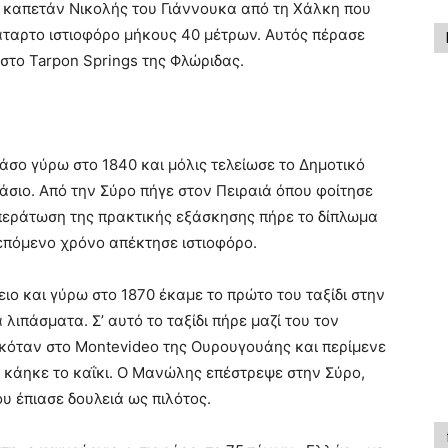
καπετάν Νικολής του Γιάννουκα από τη Χάλκη που
κάταρτο ιστιοφόρο μήκους 40 μέτρων. Αυτός πέρασε
 στο Tarpon Springs της Φλώριδας.
ο γύρω στο 1840 και μόλις τελείωσε το Δημοτικό
νάσιο. Από την Σύρο πήγε στον Πειραιά όπου φοίτησε
οπεράτωση της πρακτικής εξάσκησης πήρε το δίπλωμα
 επόμενο χρόνο απέκτησε ιστιοφόρο.
ιο και γύρω στο 1870 έκαμε το πρώτο του ταξίδι στην
πάσματα. Σ’ αυτό το ταξίδι πήρε μαζί του τον
σκόταν στο Montevideo της Ουρουγουάης και περίμενε
ι κάηκε το καΐκι. Ο Μανώλης επέστρεψε στην Σύρο,
υ έπιασε δουλειά ως πιλότος.