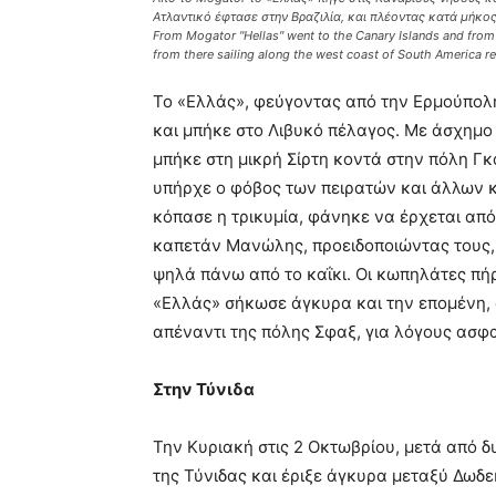
Ατλαντικό έφτασε στην Βραζιλία, και πλέοντας κατά μήκος
From Mogator "Hellas" went to the Canary Islands and from 
from there sailing along the west coast of South America 
Το «Ελλάς», φεύγοντας από την Ερμούπολη
και μπήκε στο Λιβυκό πέλαγος. Με άσχημο
μπήκε στη μικρή Σίρτη κοντά στην πόλη Γκ
υπήρχε ο φόβος των πειρατών και άλλων κ
κόπασε η τρικυμία, φάνηκε να έρχεται από
καπετάν Μανώλης, προειδοποιώντας τους,
ψηλά πάνω από το καΐκι. Οι κωπηλάτες πή
«Ελλάς» σήκωσε άγκυρα και την επομένη,
απέναντι της πόλης Σφαξ, για λόγους ασφα
Στην Τύνιδα
Την Κυριακή στις 2 Οκτωβρίου, μετά από δ
της Τύνιδας και έριξε άγκυρα μεταξύ Δωδ