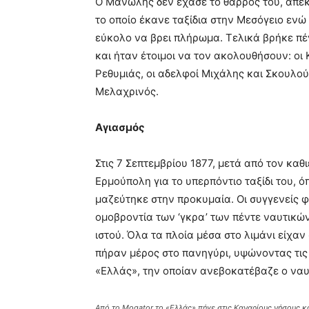
Ο Μανώλης δεν έχασε το θάρρος του, απέκ
το οποίο έκανε ταξίδια στην Μεσόγειο ενώ
εύκολο να βρει πλήρωμα. Τελικά βρήκε π
και ήταν έτοιμοι να τον ακολουθήσουν: οι
Ρεθυμιάς, οι αδελφοί Μιχάλης και Σκουλο
Μελαχρινός.
Αγιασμός
Στις 7 Σεπτεμβρίου 1877, μετά από τον κα
Ερμούπολη για το υπερπόντιο ταξίδι του, 
μαζεύτηκε στην προκυμαία. Οι συγγενείς 
ομοβροντία των ‘γκρα’ των πέντε ναυτικών
ιστού. Όλα τα πλοία μέσα στο λιμάνι είχαν
πήραν μέρος στο πανηγύρι, υψώνοντας τις
«Ελλάς», την οποίαν ανεβοκατέβαζε ο ναυ
Από το Mogator το «Ελλάς» πήγε στις Καναρίους νήσους και