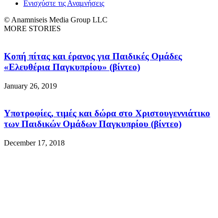
Ενισχύστε τις Αναμνήσεις
© Anamniseis Media Group LLC
MORE STORIES
Κοπή πίτας και έρανος για Παιδικές Ομάδες
«Ελευθέρια Παγκυπρίου» (βίντεο)
January 26, 2019
Υποτροφίες, τιμές και δώρα στο Χριστουγεννιάτικο
των Παιδικών Ομάδων Παγκυπρίου (βίντεο)
December 17, 2018