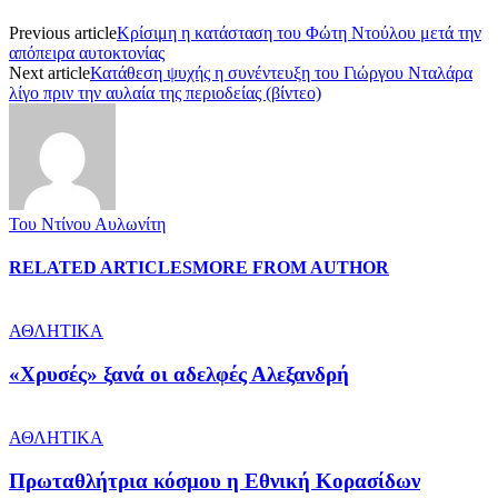
Previous article
Κρίσιμη η κατάσταση του Φώτη Ντούλου μετά την
απόπειρα αυτοκτονίας
Next article
Κατάθεση ψυχής η συνέντευξη του Γιώργου Νταλάρα
λίγο πριν την αυλαία της περιοδείας (βίντεο)
Του Ντίνου Αυλωνίτη
RELATED ARTICLES
MORE FROM AUTHOR
ΑΘΛΗΤΙΚΑ
«Χρυσές» ξανά οι αδελφές Αλεξανδρή
ΑΘΛΗΤΙΚΑ
Πρωταθλήτρια κόσμου η Εθνική Κορασίδων