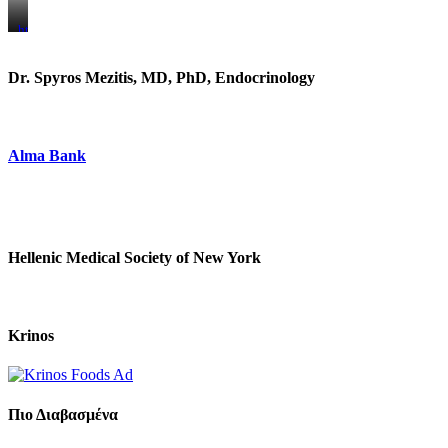
https://www.unitedbrothersfruitmarkets.com/
https://www.unitedbrothersfruitmarkets.com/
Dr. Spyros Mezitis, MD, PhD, Endocrinology
Alma Bank
Hellenic Medical Society of New York
Krinos
Πιο Διαβασμένα