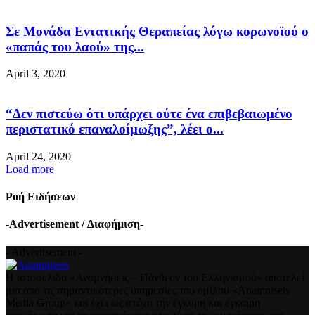
Σε Μονάδα Εντατικής Θεραπείας λόγω κορωνοϊού ο
«παπάς του λαού» της...
April 3, 2020
“Δεν πιστεύω ότι υπάρχει ούτε ένα επιβεβαιωμένο
περιστατικό επαναλοίμωξης”, λέει ο...
April 24, 2020
Load more
Ροή Ειδήσεων
-Advertisement / Διαφήμιση-
- Advertisement -
Η ιστοσελίδα «Αναμνήσεις – Πάνθεον του Ελληνισμού» αποτελεί
μια από τις σημαντικότερες υπηρεσίες του ομίλου «Anamniseis
Media Group» και έχει ως στόχο την έγκυρη και έγκαιρη