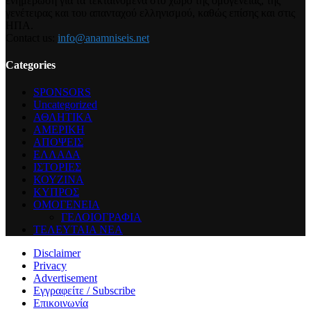
ενημέρωση για τα τεκταινόμενα στο χώρο της ομογένειας, της
γενέτειρας και του απανταχού ελληνισμού, καθώς επίσης και στις
ΗΠΑ.
Contact us:
info@anamniseis.net
Categories
SPONSORS
Uncategorized
ΑΘΛΗΤΙΚΑ
ΑΜΕΡΙΚΗ
ΑΠΟΨΕΙΣ
ΕΛΛΑΔΑ
ΙΣΤΟΡΙΕΣ
ΚΟΥΖΙΝΑ
ΚΥΠΡΟΣ
ΟΜΟΓΕΝΕΙΑ
ΓΕΛΟΙΟΓΡΑΦΙΑ
ΤΕΛΕΥΤΑΙΑ ΝΕΑ
Disclaimer
Privacy
Advertisement
Εγγραφείτε / Subscribe
Επικοινωνία