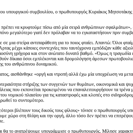
ς του υπουργικού συμβουλίου, ο πρωθυπουργός Κυριάκος Μητσοτάκης
 πρέπει να κρυφτούμε πίσω από μία σειρά ανθρώπινων σφαλμάτων», 
υ πόνο μεγαλύτερο γιατί δεν πρόλαβαν να το εγκαταστήσουν πριν συμβε
με σε μια στείρα αντιπαράθεση για το ποιος φταίει. Απαντώ: Όλοι φτ
 ‘Αρτας μέχρι κάποιες συντεχνίες που ταυτόχρονα εμπόδιζαν κάθε αξ
αιοσύνη γρήγορα και στον ανώτατο δυνατό βαθμό. «Όμως η τραγωδία έγ
ριθούν δίκαια όσοι εμπλέκονται και δρομολόγηση άμεσων πρωτοβουλι
ης του ανθρώπινου δυναμικού.
ματος, αισθάνθηκε «οργή και ντροπή αλλά έχω μία υποχρέωση να με
ραιότητα στήριξης των συγγενών των θυμάτων, οικονομικά και ψυχολ
φάλειας που εκπονείται προκειμένου να επαναλειτουργήσουν τα τρένα 
του νομικού πλαισίου για τις καταστροφές και κλοπές στο σιδηροδρο
ηρωθεί το συντομότερο.
νεότεροι βλέπουν τους δικούς τους φίλους» τόνισε ο πρωθυπουργός υ
με χώρο στη θλίψη και την οργή, άλλο τόσο δεν πρέπει να επιτρέψουμε
σε.
και θα το ανατρέψουμε υπογράμμισε ο πρωθυπουργός. Μίλησε χαρακτη