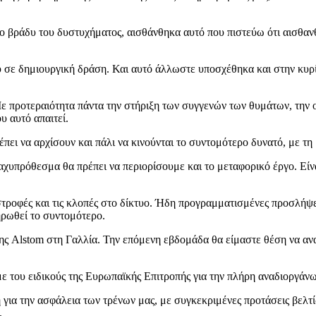
 βράδυ του δυστυχήματος, αισθάνθηκα αυτό που πιστεύω ότι αισθανθή
ε δημιουργική δράση. Και αυτό άλλωστε υποσχέθηκα και στην κυρία
 προτεραιότητα πάντα την στήριξη των συγγενών των θυμάτων, την οι
υ αυτό απαιτεί.
έπει να αρχίσουν και πάλι να κινούνται το συντομότερο δυνατό, με τη
χυπρόθεσμα θα πρέπει να περιορίσουμε και το μεταφορικό έργο. Είνα
αστροφές και τις κλοπές στο δίκτυο. Ήδη προγραμματισμένες προσλή
ηρωθεί το συντομότερο.
ης Alstom στη Γαλλία. Την επόμενη εβδομάδα θα είμαστε θέση να α
με του ειδικούς της Ευρωπαϊκής Επιτροπής για την πλήρη αναδιοργά
ση για την ασφάλεια των τρένων μας, με συγκεκριμένες προτάσεις βελ
.