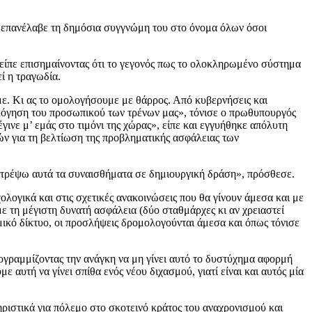
 επανέλαβε τη δημόσια συγγνώμη του στο όνομα όλων όσοι
είπε επισημαίνοντας ότι το γεγονός πως το ολοκληρωμένο σύστημα
ί η τραγωδία.
αίμε. Κι ας το ομολογήσουμε με θάρρος. Από κυβερνήσεις και
ιολόγηση του προσωπικού των τρένων μας», τόνισε ο πρωθυπουργός
ινε μ’ εμάς στο τιμόνι της χώρας», είπε και εγγυήθηκε απόλυτη
ών για τη βελτίωση της προβληματικής ασφάλειας των
τατρέψω αυτά τα συναισθήματα σε δημιουργική δράση», πρόσθεσε.
ογικά και στις σχετικές ανακοινώσεις που θα γίνουν άμεσα και με
με τη μέγιστη δυνατή ασφάλεια (δύο σταθμάρχες κι αν χρειαστεί
μικό δίκτυο, οι προσλήψεις δρομολογούνται άμεσα και όπως τόνισε
πογραμμίζοντας την ανάγκη να μη γίνει αυτό το δυστύχημα αφορμή
 αυτή να γίνει σπίθα ενός νέου διχασμού, γιατί είναι και αυτός μία
ριστικά για πόλεμο στο σκοτεινό κράτος του αναχρονισμού και