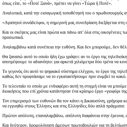
όπως είπε, το «Ποτέ Ξανά», πρέπει να γίνει «Τώρα ή Ποτέ».
Αναλυτικά, κατά την εισαγωγική τοποθέτησή του ο πρωθυπουργός α
«Αγαπητοί συνάδελφοι, η σημερινή μας συνεδρίαση διεξάγεται στη σ
Και οι σκέψεις μας είναι πρώτα και πάνω απ’ όλα στις οικογένειες
προσωπικά.
Αναλαμβάνω κατά συνέπεια την ευθύνη. Και δεν μπορούμε, δεν θέλ
Θα ξαναπώ αυτό το οποίο ήδη έχω γράψει: αν το έργο της τηλεδιοίκη
αποτρέψουμε το αδιανόητο: για αρκετά χιλιόμετρα δύο τρένα να κιν
Το γεγονός ότι αυτό το ψηφιακό σύστημα ελέγχου, το έργο της τηλεδ
καθώς δεν προφτάσαμε να το εγκαταστήσουμε πριν συμβεί το κακό.
Το τελευταίο το οποίο με ενδιαφέρει αυτή τη στιγμή είναι να μπούμ
διοικήσεις που επί χρόνια κατάντησαν ένα κρίσιμο έργο «γιοφύρι τ
Τον επιμερισμό των ευθυνών θα τον κάνει η Δικαιοσύνη, γρήγορα κ
να εγγυηθώ στους Έλληνες και στις Ελληνίδες δύο απλά πράγματα:
Πρώτον απόλυτη, επαναλαμβάνω, απόλυτη διαφάνεια στην έρευνα, ώσ
Και δεύτερον, δρομολόγηση άμεσων πρωτοβουλιών για τη βελτίωση 