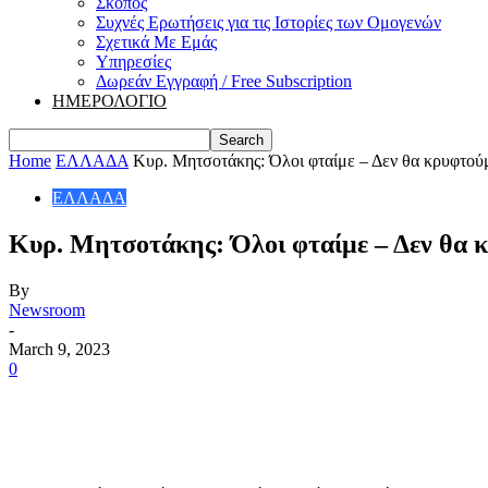
Σκοπός
Συχνές Ερωτήσεις για τις Ιστορίες των Ομογενών
Σχετικά Με Εμάς
Υπηρεσίες
Δωρεάν Εγγραφή / Free Subscription
ΗΜΕΡΟΛΟΓΙΟ
Home
ΕΛΛΑΔΑ
Κυρ. Μητσοτάκης: Όλοι φταίμε – Δεν θα κρυφτούμ
ΕΛΛΑΔΑ
Κυρ. Μητσοτάκης: Όλοι φταίμε – Δεν θα 
By
Newsroom
-
March 9, 2023
0
Share