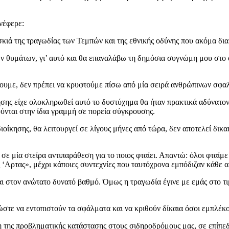
νέφερε:
κιά της τραγωδίας των Τεμπών και της εθνικής οδύνης που ακόμα δια
 των θυμάτων, γι’ αυτό και θα επαναλάβω τη δημόσια συγνώμη μου στ
ουμε, δεν πρέπει να κρυφτούμε πίσω από μία σειρά ανθρώπινων σφα
σης είχε ολοκληρωθεί αυτό το δυστύχημα θα ήταν πρακτικά αδύνατον ν
ούνται στην ίδια γραμμή σε πορεία σύγκρουσης.
ιοίκησης, θα λειτουργεί σε λίγους μήνες από τώρα, δεν αποτελεί δικ
ε σε μία στείρα αντιπαράθεση για το ποιος φταίει. Απαντώ: όλοι φταί
ης ‘Αρτας», μέχρι κάποιες συντεχνίες που ταυτόχρονα εμπόδιζαν κάθε
αι στον ανώτατο δυνατό βαθμό. Όμως η τραγωδία έγινε με εμάς στο τ
τε να εντοπιστούν τα σφάλματα και να κριθούν δίκαια όσοι εμπλέκο
της προβληματικής κατάστασης στους σιδηροδρόμους μας, σε επίπεδο