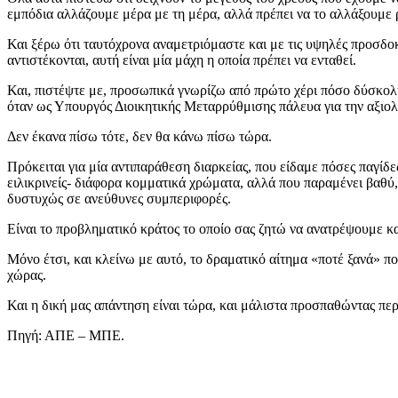
εμπόδια αλλάζουμε μέρα με τη μέρα, αλλά πρέπει να το αλλάξουμε ρ
Και ξέρω ότι ταυτόχρονα αναμετριόμαστε και με τις υψηλές προσδοκί
αντιστέκονται, αυτή είναι μία μάχη η οποία πρέπει να ενταθεί.
Και, πιστέψτε με, προσωπικά γνωρίζω από πρώτο χέρι πόσο δύσκολη
όταν ως Υπουργός Διοικητικής Μεταρρύθμισης πάλευα για την αξι
Δεν έκανα πίσω τότε, δεν θα κάνω πίσω τώρα.
Πρόκειται για μία αντιπαράθεση διαρκείας, που είδαμε πόσες παγίδε
ειλικρινείς- διάφορα κομματικά χρώματα, αλλά που παραμένει βαθύ, 
δυστυχώς σε ανεύθυνες συμπεριφορές.
Είναι το προβληματικό κράτος το οποίο σας ζητώ να ανατρέψουμε κ
Μόνο έτσι, και κλείνω με αυτό, το δραματικό αίτημα «ποτέ ξανά» 
χώρας.
Και η δική μας απάντηση είναι τώρα, και μάλιστα προσπαθώντας πε
Πηγή: ΑΠΕ – ΜΠΕ.