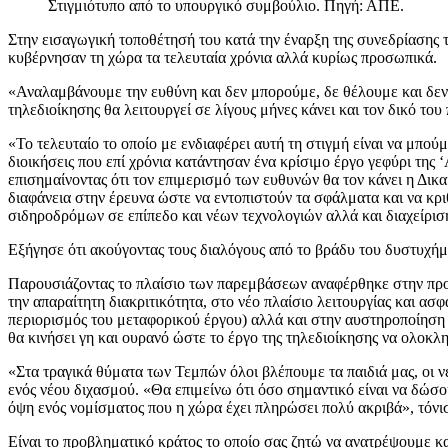
Στιγμιότυπο από το υπουργικό συμβούλιο. Πηγή: ΑΠΕ.
Στην εισαγωγική τοποθέτησή του κατά την έναρξη της συνεδρίαση
κυβέρνησαν τη χώρα τα τελευταία χρόνια αλλά κυρίως προσωπικά.
«Αναλαμβάνουμε την ευθύνη και δεν μπορούμε, δε θέλουμε και δεν
τηλεδιοίκησης θα λειτουργεί σε λίγους μήνες κάνει και τον δικό το
«Το τελευταίο το οποίο με ενδιαφέρει αυτή τη στιγμή είναι να μπού
διοικήσεις που επί χρόνια κατάντησαν ένα κρίσιμο έργο γεφύρι της
επισημαίνοντας ότι τον επιμερισμό των ευθυνών θα τον κάνει η Δικ
διαφάνεια στην έρευνα ώστε να εντοπιστούν τα σφάλματα και να κ
σιδηροδρόμων σε επίπεδο και νέων τεχνολογιών αλλά και διαχείρισ
Εξήγησε ότι ακούγοντας τους διαλόγους από το βράδυ του δυστυχή
Παρουσιάζοντας το πλαίσιο των παρεμβάσεων αναφέρθηκε στην προτε
την απαραίτητη διακριτικότητα, στο νέο πλαίσιο λειτουργίας και ασ
περιορισμός του μεταφορικού έργου) αλλά και στην αυστηροποίηση 
θα κινήσει γη και ουρανό ώστε το έργο της τηλεδιοίκησης να ολοκλ
«Στα τραγικά θύματα των Τεμπών όλοι βλέπουμε τα παιδιά μας, οι 
ενός νέου διχασμού. «Θα επιμείνω ότι όσο σημαντικό είναι να δώσου
όψη ενός νομίσματος που η χώρα έχει πληρώσει πολύ ακριβά», τόνι
Είναι το προβληματικό κράτος το οποίο σας ζητώ να ανατρέψουμε 