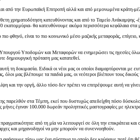
 και από την Ευρωπαϊκή Επιτροπή αλλά και από μεμονωμένα κράτη-μ
ετη χρηματοδότηση κατευθύνοντας και από το Ταμείο Ανάκαμψης -έχ
α 270 εκατομμύρια- θα κατευθύνουμε ακόμα περισσότερα κεφάλαια στα 
 πιο φθηνό, είναι το πιο κοινωνικό μέσο μαζικής μεταφοράς, επίγειο, 
η Υπουργού Υποδομών και Μεταφορών να ενημερώσει τις ηγεσίες όλω
τε δημιουργική πρόταση μας κατατεθεί.
υτή τη δοκιμασία. Ειδικά οι νέοι μας οι οποίοι διαμαρτύρονται με ευπ
, όλοι μας βλέπουμε τα παιδιά μας, οι νεότεροι βλέπουν τους δικούς 
η και την οργή, άλλο τόσο δεν πρέπει να επιτρέψουμε αυτή να γίνει σ
ης παρελθόν στα Τέμπη, εκεί που δυστυχώς απεδείχθη πόσο δύσκολος,
ους μήνες έγιναν 100.000 δωρεάν προληπτικές μαστογραφίες με ηλεκτρ
 πραγματικότητα: από τη μία να λειτουργεί σε όλη την επικράτεια και
ρχες και μηχανοδηγοί να μην μπορούν να συνεννοηθούν.
 να αφήσουμε πίσω μας ένα σύστημα το οποίο δεν κρύψαμε ποτέ ότι 