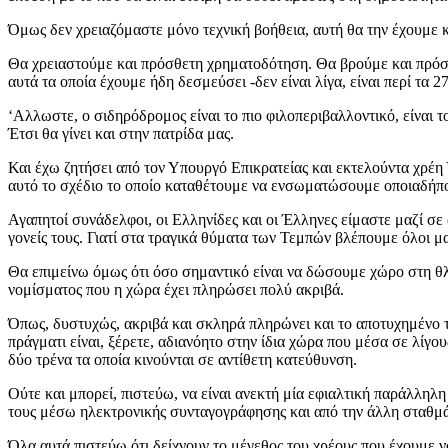
Όμως δεν χρειαζόμαστε μόνο τεχνική βοήθεια, αυτή θα την έχουμε
Θα χρειαστούμε και πρόσθετη χρηματοδότηση. Θα βρούμε και πρόσθ
αυτά τα οποία έχουμε ήδη δεσμεύσει -δεν είναι λίγα, είναι περί τ
‘Αλλωστε, ο σιδηρόδρομος είναι το πιο φιλοπεριβαλλοντικό, είναι το
Έτσι θα γίνει και στην πατρίδα μας.
Και έχω ζητήσει από τον Υπουργό Επικρατείας και εκτελούντα χρέ
αυτό το σχέδιο το οποίο καταθέτουμε να ενσωματώσουμε οποιαδήπο
Αγαπητοί συνάδελφοι, οι Ελληνίδες και οι Έλληνες είμαστε μαζί σε α
γονείς τους. Γιατί στα τραγικά θύματα των Τεμπών βλέπουμε όλοι μας
Θα επιμείνω όμως ότι όσο σημαντικό είναι να δώσουμε χώρο στη θλίψ
νομίσματος που η χώρα έχει πληρώσει πολύ ακριβά.
Όπως, δυστυχώς, ακριβά και σκληρά πληρώνει και το αποτυχημένο τ
πράγματι είναι, ξέρετε, αδιανόητο στην ίδια χώρα που μέσα σε λίγ
δύο τρένα τα οποία κινούνται σε αντίθετη κατεύθυνση.
Ούτε και μπορεί, πιστεύω, να είναι ανεκτή μία εφιαλτική παράλληλη
τους μέσω ηλεκτρονικής συνταγογράφησης και από την άλλη σταθμά
Όλα αυτά πιστεύω ότι δείχνουν το μέγεθος του χρέους που έχουμε