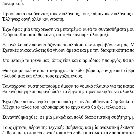
δυναμικού.
Προσωπικά ακούγοντας τους διαλόγους, τους επίμαχους διαλόγους το
Έλληνες: οργή αλλά και ντροπή.
Έχω όμως μία υποχρέωση να μετατρέψω αυτά τα συναισθήματά μου σ
Σπύρου. Και αυτό θα κάνω, αυτό θα κάνουμε όλοι μαζί.
Ξεκινώ λοιπόν παρουσιάζοντας το πλαίσιο των παρεμβάσεών μας. Με
Σχετικές ανακοινώσεις θα γίνουν άμεσα και με την διακριτικότητα πο
Στο μεταξύ τα τρένα μας, όπως είπε και ο αρμόδιος Υπουργός, θα πρ
Θα έχουμε πλέον δύο σταθμάρχες σε κάθε βάρδια, εάν χρειαστεί βρα
πλευρό μας και όλους τους εργαζόμενους.
Ταυτόχρονα, αυστηροποιούμε άμεσα το νομικό πλαίσιο για τις κατ
θα κινήσω γη και ουρανό ώστε το έργο της τηλεδιοίκησης να ολοκλ
Έχω ήδη επικοινωνήσει προσωπικά με τον Διευθύνοντα Σύμβουλο τ
Μέχρι το τέλος του καλοκαιριού το έργο αυτό θα έχει τελειώσει.
Συναντήθηκα χθες, σε μία μακρά και πολύ διαφωτιστική συζήτηση, 
Τους ζήτησα, πέραν της τεχνικής βοήθειας, και μία αναλυτική έκθε
έκθεση με το που θα είναι έτοιμη θα δοθεί αμέσως στη δημοσιότητα