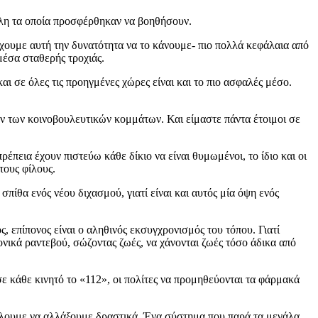
έλη τα οποία προσφέρθηκαν να βοηθήσουν.
ουμε αυτή την δυνατότητα να το κάνουμε- πιο πολλά κεφάλαια από
μέσα σταθερής τροχιάς.
και σε όλες τις προηγμένες χώρες είναι και το πιο ασφαλές μέσο.
ν των κοινοβουλευτικών κομμάτων. Και είμαστε πάντα έτοιμοι σε
ρέπεια έχουν πιστεύω κάθε δίκιο να είναι θυμωμένοι, το ίδιο και οι
τους φίλους.
πίθα ενός νέου διχασμού, γιατί είναι και αυτός μία όψη ενός
 επίπονος είναι ο αληθινός εκσυγχρονισμός του τόπου. Γιατί
ονικά ραντεβού, σώζοντας ζωές, να χάνονται ζωές τόσο άδικα από
 σε κάθε κινητό το «112», οι πολίτες να προμηθεύονται τα φάρμακά
θέλουμε να αλλάξουμε δραστικά. Ένα σύστημα που παρά τα μεγάλα