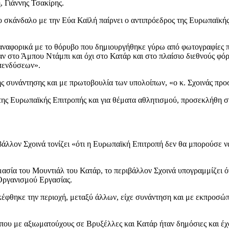
, Γιάννης Τσακίρης.
ο σκάνδαλο με την Εύα Καϊλή παίρνει ο αντιπρόεδρος της Ευρωπαϊκ
αφορικά με το θόρυβο που δημιουργήθηκε γύρω από φωτογραφίες που α
ιναν στο Άμπου Ντάμπι και όχι στο Κατάρ και στο πλαίσιο διεθνούς
Επενδύσεων».
ης συνάντησης και με πρωτοβουλία των υπολοίπων, «ο κ. Σχοινάς προ
ρου της Ευρωπαϊκής Επιτροπής και για θέματα αθλητισμού, προσεκλήθη
ριβάλλον Σχοινά τονίζει «ότι η Ευρωπαϊκή Επιτροπή δεν θα μπορούσε
σία του Μουντιάλ του Κατάρ, το περιβάλλον Σχοινά υπογραμμίζει ότ
 Οργανισμού Εργασίας.
ισκέφθηκε την περιοχή, μεταξύ άλλων, είχε συνάντηση και με εκπροσώ
τρόπου με αξιωματούχους σε Βρυξέλλες και Κατάρ ήταν δημόσιες και