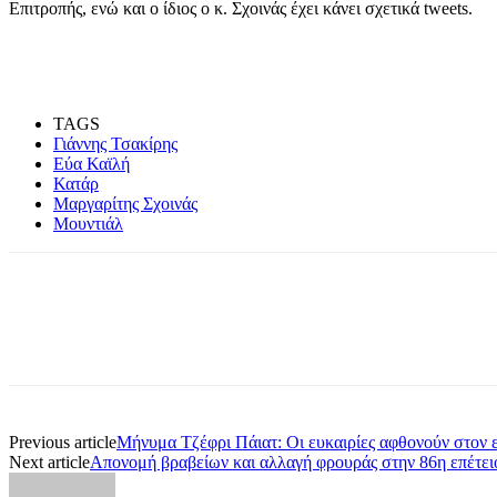
Επιτροπής, ενώ και ο ίδιος ο κ. Σχοινάς έχει κάνει σχετικά tweets.
TAGS
Γιάννης Τσακίρης
Εύα Καϊλή
Κατάρ
Μαργαρίτης Σχοινάς
Μουντιάλ
Share
Previous article
Μήνυμα Τζέφρι Πάιατ: Oι ευκαιρίες αφθονούν στον 
Next article
Απονομή βραβείων και αλλαγή φρουράς στην 86η επέτειο