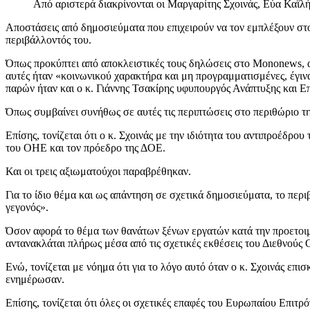
Από αριστερά διακρίνονται οι Μαργαρίτης Σχοινάς, Εύα Καϊλή
Αποστάσεις από δημοσιεύματα που επιχειρούν να τον εμπλέξουν στ
περιβάλλοντός του.
Όπως προκύπτει από αποκλειστικές τους δηλώσεις στο Mononews, αν
αυτές ήταν «κοινωνικού χαρακτήρα και μη προγραμματισμένες, έγ
παρών ήταν και ο κ. Γιάννης Τσακίρης υφυπουργός Ανάπτυξης και 
Όπως συμβαίνει συνήθως σε αυτές τις περιπτώσεις στο περιθώριο τ
Επίσης, τονίζεται ότι ο κ. Σχοινάς με την ιδιότητα του αντιπροέδ
του ΟΗΕ και τον πρόεδρο της ΔΟΕ.
Και οι τρεις αξιωματούχοι παραβρέθηκαν.
Για το ίδιο θέμα και ως απάντηση σε σχετικά δημοσιεύματα, το πε
γεγονός».
Όσον αφορά το θέμα των θανάτων ξένων εργατών κατά την προετοιμα
αντανακλάται πλήρως μέσα από τις σχετικές εκθέσεις του Διεθνούς
Ενώ, τονίζεται με νόημα ότι για το λόγο αυτό όταν ο κ. Σχοινάς επ
ενημέρωσαν.
Επίσης, τονίζεται ότι όλες οι σχετικές επαφές του Ευρωπαίου Επι