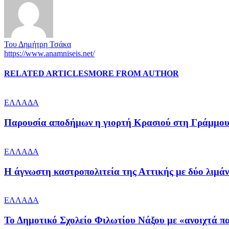
Του Δημήτρη Τσάκα
https://www.anamniseis.net/
RELATED ARTICLES
MORE FROM AUTHOR
ΕΛΛΑΔΑ
Παρουσία αποδήμων η γιορτή Κρασιού στη Γράμμο
ΕΛΛΑΔΑ
Η άγνωστη καστροπολιτεία της Αττικής με δύο λιμάνι
ΕΛΛΑΔΑ
Το Δημοτικό Σχολείο Φιλωτίου Νάξου με «ανοιχτά π