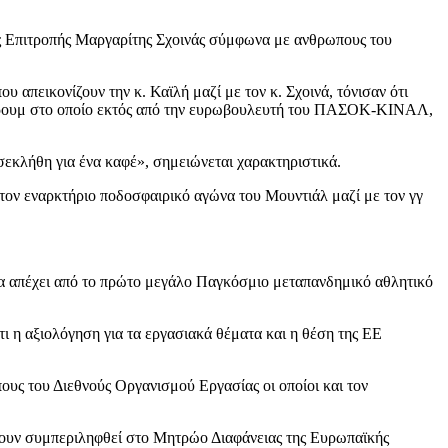
ής Επιτροπής Μαργαρίτης Σχοινάς σύμφωνα με ανθρωπους του
πεικονίζουν την κ. Καϊλή μαζί με τον κ. Σχοινά, τόνισαν ότι
 φόρουμ στο οποίο εκτός από την ευρωβουλευτή του ΠΑΣΟΚ-ΚΙΝΑΛ,
σεκλήθη για ένα καφέ», σημειώνεται χαρακτηριστικά.
 στον εναρκτήριο ποδοσφαιρικό αγώνα του Μουντιάλ μαζί με τον γγ
 να απέχει από το πρώτο μεγάλο Παγκόσμιο μεταπανδημικό αθλητικό
ι η αξιολόγηση για τα εργασιακά θέματα και η θέση της ΕΕ
πους του Διεθνούς Οργανισμού Εργασίας οι οποίοι και τον
 έχουν συμπεριληφθεί στο Μητρώο Διαφάνειας της Ευρωπαϊκής