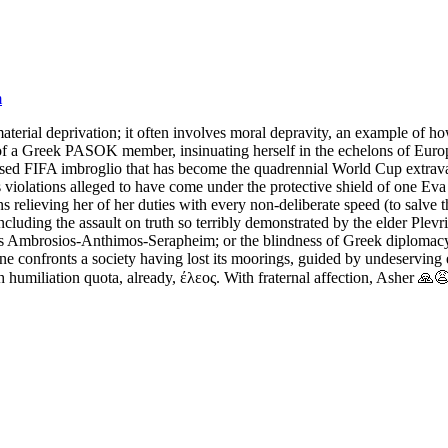
m
terial deprivation; it often involves moral depravity, an example of h
se of a Greek PASOK member, insinuating herself in the echelons of Eur
mised FIFA imbroglio that has become the quadrennial World Cup extrav
violations alleged to have come under the protective shield of one Eva 
 relieving her of her duties with every non-deliberate speed (to salve th
ncluding the assault on truth so terribly demonstrated by the elder Plevr
s Ambrosios-Anthimos-Serapheim; or the blindness of Greek diplomacy th
ne confronts a society having lost its moorings, guided by undeserving e
ugh humiliation quota, already, έλεος. With fraternal affection, Asher