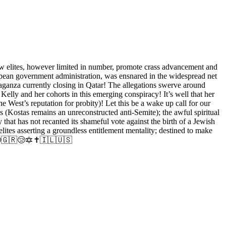
ow elites, however limited in number, promote crass advancement and
opean government administration, was ensnared in the widespread net
aganza currently closing in Qatar! The allegations swerve around
Kelly and her cohorts in this emerging conspiracy! It’s well that her
e West’s reputation for probity)! Let this be a wake up call for our
is (Kostas remains an unreconstructed anti-Semite); the awful spiritual
at has not recanted its shameful vote against the birth of a Jewish
lites asserting a groundless entitlement mentality; destined to make
 🙏😩🇬🇷😢🔯✝️🇮🇱🇺🇸