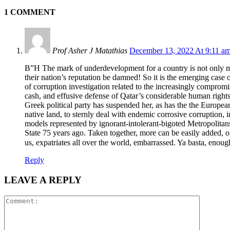
1 COMMENT
Prof Asher J Matathias
December 13, 2022 At 9:11 a
B”H The mark of underdevelopment for a country is not only ma
their nation’s reputation be damned! So it is the emerging ca
of corruption investigation related to the increasingly compro
cash, and effusive defense of Qatar’s considerable human rights 
Greek political party has suspended her, as has the the Europeans
native land, to sternly deal with endemic corrosive corruption, i
models represented by ignorant-intolerant-bigoted Metropolitan
State 75 years ago. Taken together, more can be easily added, o
us, expatriates all over the world, embarrassed. Ya basta, eno
Reply
LEAVE A REPLY