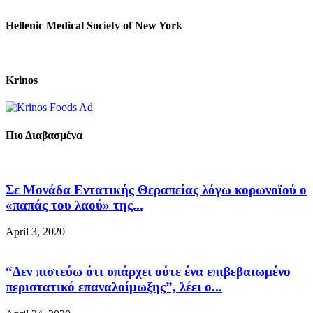
Hellenic Medical Society of New York
Krinos
Πιο Διαβασμένα
Σε Μονάδα Εντατικής Θεραπείας λόγω κορωνοϊού ο
«παπάς του λαού» της...
April 3, 2020
“Δεν πιστεύω ότι υπάρχει ούτε ένα επιβεβαιωμένο
περιστατικό επαναλοίμωξης”, λέει ο...