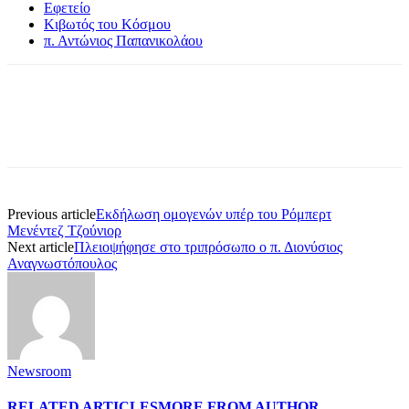
Εφετείο
Κιβωτός του Κόσμου
π. Αντώνιος Παπανικολάου
Previous article
Εκδήλωση ομογενών υπέρ του Ρόμπερτ
Μενέντεζ Τζούνιορ
Next article
Πλειοψήφησε στο τριπρόσωπο ο π. Διονύσιος
Αναγνωστόπουλος
Newsroom
RELATED ARTICLES
MORE FROM AUTHOR