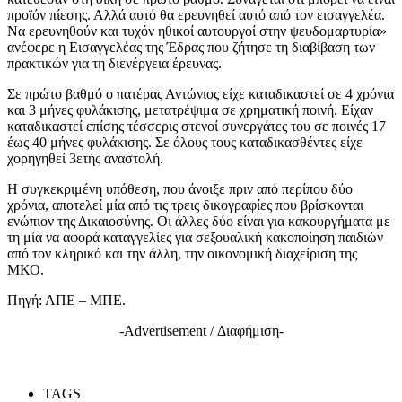
προϊόν πίεσης. Αλλά αυτό θα ερευνηθεί αυτό από τον εισαγγελέα.
Να ερευνηθούν και τυχόν ηθικοί αυτουργοί στην ψευδομαρτυρία»
ανέφερε η Εισαγγελέας της Έδρας που ζήτησε τη διαβίβαση των
πρακτικών για τη διενέργεια έρευνας.
Σε πρώτο βαθμό ο πατέρας Αντώνιος είχε καταδικαστεί σε 4 χρόνια
και 3 μήνες φυλάκισης, μετατρέψιμα σε χρηματική ποινή. Είχαν
καταδικαστεί επίσης τέσσερις στενοί συνεργάτες του σε ποινές 17
έως 40 μήνες φυλάκισης. Σε όλους τους καταδικασθέντες είχε
χορηγηθεί 3ετής αναστολή.
Η συγκεκριμένη υπόθεση, που άνοιξε πριν από περίπου δύο
χρόνια, αποτελεί μία από τις τρεις δικογραφίες που βρίσκονται
ενώπιον της Δικαιοσύνης. Οι άλλες δύο είναι για κακουργήματα με
τη μία να αφορά καταγγελίες για σεξουαλική κακοποίηση παιδιών
από τον κληρικό και την άλλη, την οικονομική διαχείριση της
ΜΚΟ.
Πηγή: ΑΠΕ – ΜΠΕ.
-Advertisement / Διαφήμιση-
TAGS