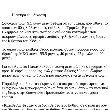
Η σφύρα του δικαστή.
Συνολική ποινή 9,5 ετών μετατρέψιμη σε χρηματική, που φθάνει το
ποσό των 60 χιλιάδων ευρώ, επέβαλε το Τριμελές Εφετείο
Πλημμελειοδικών στον πατέρα Αντώνιο για κατηγορίες που
αφορούν βάναυσες τιμωρίες παιδιών, φιλοξενούμενων στις δομές
της Κιβωτού του Κόσμου.
Το δικαστήριο επέβαλε στους τέσσερις συγκατηγορούμενους του
ιδρυτή της ΜΚΟ ποινές 55,5 μηνών, 40 μηνών, 25 μηνών και 20
μηνών.
Για τον Αντώνιο Παπανικολάου η ποινή μετατράπηκε σε χρηματική
προς 10 ευρώ ημερησίως, ενώ για τους άλλους δύο που έλαβαν
μικρότερες ποινές, το δικαστήριο αποφάσισε να ανασταλεί η ποινή.
Παράλληλα οι δικαστές έκριναν ότι τέσσερις μάρτυρες πρέπει να
ελεγχθούν για ψευδομαρτυρία και έτσι θα διαβιβάσουν τα πρακτικά
της δίκης στην Εισαγγελία Πρωτοδικών ώστε να διενεργήσει
έρευνα.
«Κατέθεσαν ψέματα στη δίκη σε δεύτερο βαθμό, σε σχέση με όσα
κατέθεσαν στη δίκη σε πρώτο βαθμό. Συνάγεται ότι μπορεί να είναι