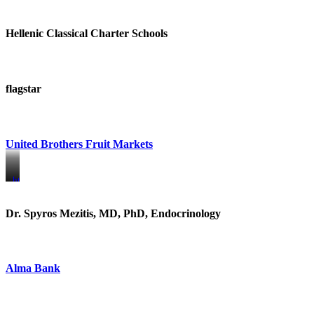
Hellenic Classical Charter Schools
flagstar
United Brothers Fruit Markets
https://www.unitedbrothersfruitmarkets.com/
https://www.unitedbrothersfruitmarkets.com/
Dr. Spyros Mezitis, MD, PhD, Endocrinology
Alma Bank