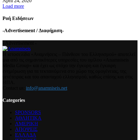
April 24, 2020
Load more
Ροή Ειδήσεων
-Advertisement / Διαφήμιση-
- Advertisement -
Η ιστοσελίδα «Αναμνήσεις – Πάνθεον του Ελληνισμού» αποτελεί
μια από τις σημαντικότερες υπηρεσίες του ομίλου «Anamniseis
Media Group» και έχει ως στόχο την έγκυρη και έγκαιρη
ενημέρωση για τα τεκταινόμενα στο χώρο της ομογένειας, της
γενέτειρας και του απανταχού ελληνισμού, καθώς επίσης και στις
ΗΠΑ.
Contact us:
info@anamniseis.net
Categories
SPONSORS
ΑΘΛΗΤΙΚΑ
ΑΜΕΡΙΚΗ
ΑΠΟΨΕΙΣ
ΕΛΛΑΔΑ