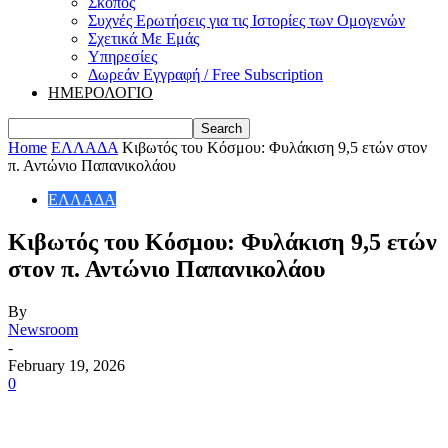
Σκοπός
Συχνές Ερωτήσεις για τις Ιστορίες των Ομογενών
Σχετικά Με Εμάς
Υπηρεσίες
Δωρεάν Εγγραφή / Free Subscription
ΗΜΕΡΟΛΟΓΙΟ
Home
ΕΛΛΑΔΑ
Κιβωτός του Κόσμου: Φυλάκιση 9,5 ετών στον
π. Αντώνιο Παπανικολάου
ΕΛΛΑΔΑ
Κιβωτός του Κόσμου: Φυλάκιση 9,5 ετών
στον π. Αντώνιο Παπανικολάου
By
Newsroom
-
February 19, 2026
0