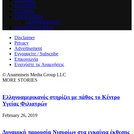
ΙΣΤΟΡΙΕΣ
ΚΟΥΖΙΝΑ
ΚΥΠΡΟΣ
ΟΜΟΓΕΝΕΙΑ
ΓΕΛΟΙΟΓΡΑΦΙΑ
ΤΕΛΕΥΤΑΙΑ ΝΕΑ
Disclaimer
Privacy
Advertisement
Εγγραφείτε / Subscribe
Επικοινωνία
Ενισχύστε τις Αναμνήσεις
© Anamniseis Media Group LLC
MORE STORIES
Ελληνοαμερικανός στηρίζει με πάθος το Κέντρο
Υγείας Φιλιατρών
February 26, 2019
Δυναμική παρουσία Νισυρίων στα εγκαίνια έκθεσης