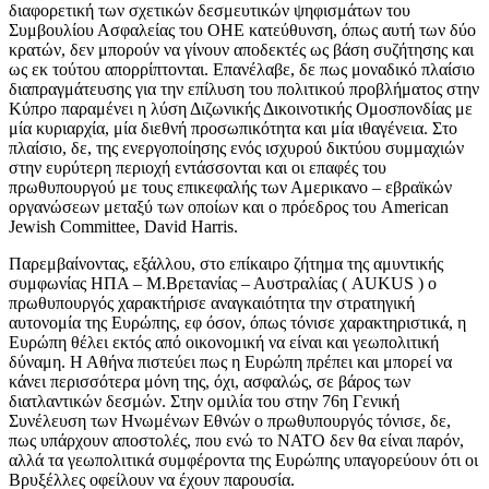
διαφορετική των σχετικών δεσμευτικών ψηφισμάτων του
Συμβουλίου Ασφαλείας του ΟΗΕ κατεύθυνση, όπως αυτή των δύο
κρατών, δεν μπορούν να γίνουν αποδεκτές ως βάση συζήτησης και
ως εκ τούτου απορρίπτονται. Επανέλαβε, δε πως μοναδικό πλαίσιο
διαπραγμάτευσης για την επίλυση του πολιτικού προβλήματος στην
Κύπρο παραμένει η λύση Διζωνικής Δικοινοτικής Ομοσπονδίας με
μία κυριαρχία, μία διεθνή προσωπικότητα και μία ιθαγένεια. Στο
πλαίσιο, δε, της ενεργοποίησης ενός ισχυρού δικτύου συμμαχιών
στην ευρύτερη περιοχή εντάσσονται και οι επαφές του
πρωθυπουργού με τους επικεφαλής των Αμερικανο – εβραϊκών
οργανώσεων μεταξύ των οποίων και ο πρόεδρος του American
Jewish Committee, David Harris.
Παρεμβαίνοντας, εξάλλου, στο επίκαιρο ζήτημα της αμυντικής
συμφωνίας ΗΠΑ – Μ.Βρετανίας – Αυστραλίας ( AUKUS ) ο
πρωθυπουργός χαρακτήρισε αναγκαιότητα την στρατηγική
αυτονομία της Ευρώπης, εφ όσον, όπως τόνισε χαρακτηριστικά, η
Ευρώπη θέλει εκτός από οικονομική να είναι και γεωπολιτική
δύναμη. Η Αθήνα πιστεύει πως η Ευρώπη πρέπει και μπορεί να
κάνει περισσότερα μόνη της, όχι, ασφαλώς, σε βάρος των
διατλαντικών δεσμών. Στην ομιλία του στην 76η Γενική
Συνέλευση των Ηνωμένων Εθνών ο πρωθυπουργός τόνισε, δε,
πως υπάρχουν αποστολές, που ενώ το ΝΑΤΟ δεν θα είναι παρόν,
αλλά τα γεωπολιτικά συμφέροντα της Ευρώπης υπαγορεύουν ότι οι
Βρυξέλλες οφείλουν να έχουν παρουσία.