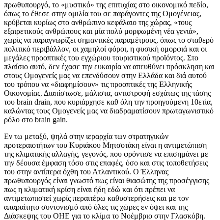
πρωθυπουργό, το «μυστικό» της επιτυχίας στο οικονομικό πεδίο,
όπως το έθεσε στην ομιλία του σε παράγοντες της Ομογένειας,
κρύβεται κυρίως στο ανθρώπινο κεφάλαιο της χώρας, «τους
εξαιρετικούς ανθρώπους και μία πολύ μορφωμένη νέα γενιά»,
χωρίς να παραγνωρίζει σημαντικές παραμέτρους, όπως το σταθερό
πολιτικό περιβάλλον, οι χαμηλοί φόροι, η φυσική ομορφιά και οι
μεγάλες προοπτικές του εγχώριου τουριστικού προϊόντος. Στο
πλαίσιο αυτό, δεν έχασε την ευκαιρία να απευθύνει πρόσκληση και
στους Ομογενείς μας να επενδύσουν στην Ελλάδα και διά αυτού
του τρόπου να «διαφημίσουν» τις προοπτικές της Ελληνικής
Οικονομίας. Διαπίστωσε, μάλιστα, αντιστροφή εσχάτως της τάσης
του brain drain, που κυριάρχησε καθ όλη την προηγούμενη 10ετία,
καλώντας τους Ομογενείς μας να διαδραματίσουν πρωταγωνιστικό
ρόλο στο brain gain.
Εν τω μεταξύ, ψηλά στην ιεραρχία των στρατηγικών
προτεραιοτήτων του Κυριάκου Μητσοτάκη είναι η αντιμετώπιση
της κλιματικής αλλαγής, γεγονός, που φρόντισε να επισημάνει με
την δέουσα έμφαση τόσο στις επαφές, όσο και στις τοποθετήσεις
του στην αντίπερα όχθη του Ατλαντικού. Ο Έλληνας
πρωθυπουργός είναι γνωστό πως είναι θιασώτης της προσέγγισης
πως η κλιματική κρίση είναι ήδη εδώ και ότι πρέπει να
αντιμετωπιστεί χωρίς περαιτέρω καθυστερήσεις και με τον
απαραίτητο συντονισμό από όλες τις χώρες εν όψει και της
Διάσκεψης του ΟΗΕ για το κλίμα το Νοέμβριο στην Γλασκόβη.