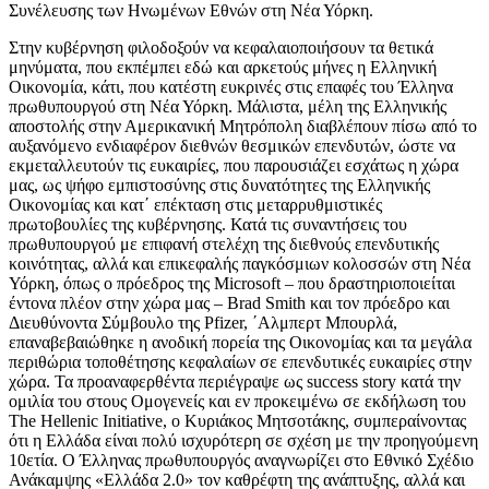
Συνέλευσης των Ηνωμένων Εθνών στη Νέα Υόρκη.
Στην κυβέρνηση φιλοδοξούν να κεφαλαιοποιήσουν τα θετικά
μηνύματα, που εκπέμπει εδώ και αρκετούς μήνες η Ελληνική
Οικονομία, κάτι, που κατέστη ευκρινές στις επαφές του Έλληνα
πρωθυπουργού στη Νέα Υόρκη. Μάλιστα, μέλη της Ελληνικής
αποστολής στην Αμερικανική Μητρόπολη διαβλέπουν πίσω από το
αυξανόμενο ενδιαφέρον διεθνών θεσμικών επενδυτών, ώστε να
εκμεταλλευτούν τις ευκαιρίες, που παρουσιάζει εσχάτως η χώρα
μας, ως ψήφο εμπιστοσύνης στις δυνατότητες της Ελληνικής
Οικονομίας και κατ΄ επέκταση στις μεταρρυθμιστικές
πρωτοβουλίες της κυβέρνησης. Κατά τις συναντήσεις του
πρωθυπουργού με επιφανή στελέχη της διεθνούς επενδυτικής
κοινότητας, αλλά και επικεφαλής παγκόσμιων κολοσσών στη Νέα
Υόρκη, όπως ο πρόεδρος της Microsoft – που δραστηριοποιείται
έντονα πλέον στην χώρα μας – Brad Smith και τον πρόεδρο και
Διευθύνοντα Σύμβουλο της Pfizer, ΄Αλμπερτ Μπουρλά,
επαναβεβαιώθηκε η ανοδική πορεία της Οικονομίας και τα μεγάλα
περιθώρια τοποθέτησης κεφαλαίων σε επενδυτικές ευκαιρίες στην
χώρα. Τα προαναφερθέντα περιέγραψε ως success story κατά την
ομιλία του στους Ομογενείς και εν προκειμένω σε εκδήλωση του
The Hellenic Initiative, ο Κυριάκος Μητσοτάκης, συμπεραίνοντας
ότι η Ελλάδα είναι πολύ ισχυρότερη σε σχέση με την προηγούμενη
10ετία. Ο Έλληνας πρωθυπουργός αναγνωρίζει στο Εθνικό Σχέδιο
Ανάκαμψης «Ελλάδα 2.0» τον καθρέφτη της ανάπτυξης, αλλά και