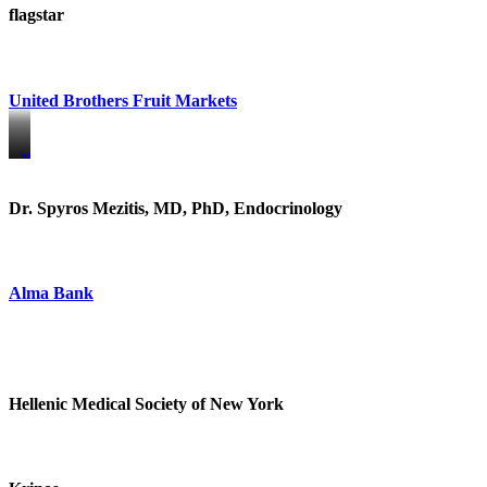
flagstar
United Brothers Fruit Markets
https://www.unitedbrothersfruitmarkets.com/
https://www.unitedbrothersfruitmarkets.com/
Dr. Spyros Mezitis, MD, PhD, Endocrinology
Alma Bank
Hellenic Medical Society of New York