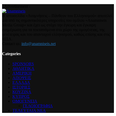
- Advertisement -
Η ιστοσελίδα «Αναμνήσεις – Πάνθεον του Ελληνισμού» αποτελεί
μια από τις σημαντικότερες υπηρεσίες του ομίλου «Anamniseis
Media Group» και έχει ως στόχο την έγκυρη και έγκαιρη
ενημέρωση για τα τεκταινόμενα στο χώρο της ομογένειας, της
γενέτειρας και του απανταχού ελληνισμού, καθώς επίσης και στις
ΗΠΑ.
Contact us:
info@anamniseis.net
Categories
SPONSORS
ΑΘΛΗΤΙΚΑ
ΑΜΕΡΙΚΗ
ΑΠΟΨΕΙΣ
ΕΛΛΑΔΑ
ΙΣΤΟΡΙΕΣ
ΚΟΥΖΙΝΑ
ΚΥΠΡΟΣ
ΟΜΟΓΕΝΕΙΑ
ΓΕΛΟΙΟΓΡΑΦΙΑ
ΤΕΛΕΥΤΑΙΑ ΝΕΑ