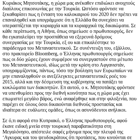
Κυριάκος Μητσοτάκης, η χώρα μας ανέκαθεν επιδιώκει ανοιχτούς
διαύλους επικοινωνίας με την Τουρκία. Ωστόσο φρόντισε να
ξεκαθαρίσει πως η ένταση του καλοκαιριού του 2020 δεν πρέπει να
επαναληφθεί και υπογράμμισε ότι η Ελλάδα θα συνεχίσει να
υπερασπίζεται την κυριαρχία και τα κυριαρχικά της δικαιώματα. Σε
κάθε περίπτωση, η Αθήνα, όπως σημείωσε ο πρωθυπουργός, δεν
θα εγκαταλείψει την προσπάθεια να εξερευνά δρόμους
συνεργασίας με την Τουρκία, εξ ου και επικαλέστηκε το
παράδειγμα του Μεταναστευτικού. Σε συνέντευξη του, εξάλλου,
στο πρακτορείο Bloomberg, ο Έλληνας πρωθυπουργός σημείωσε
πως οι δύο χώρες έχουν συμφέρον να συνεργαστούν στο μέτωπο
του Μεταναστευτικού, ιδίως μετά την κρίση στο Αφγανιστάν,
υπογραμμίζοντας, πάντως, τόσο την βούληση των Ευρωπαίων να
μην επαναληφθούν οι ανεξέλεγκτες μεταναστευτικές ροές του
2015, αλλά και την δέσμευση της κυβέρνησης να πατάξει τα
κυκλώματα των διακινητών. Επ αυτού, ο κ. Μητσοτάκης φρόντισε
να υπενθυμίσει προς την διεθνή κοινότητα πως η χώρα μας έχει
επωμιστεί μεγάλο βάρος, ενώ αναφέρθηκε και στην φιλοξενία, που
παρέχει σε όλους όσοι δικαιούνται διεθνούς προστασίας και
ιδιαίτερα σε ευάλωτες ομάδες, όπως οι ασυνόδευτοι ανήλικοι.
Σε ό,τι αφορά στο Κυπριακό, ο Έλληνας πρωθυπουργός, αφού
έκανε ειδική μνεία στην τουρκική παραβατικότητα στη
Μεγαλόνησο, απέστειλε σαφές μήνυμα προς την πλευρά της
‘Αγκυρας και του ψευδοκράτους ότι προτάσεις, που κινούνται σε