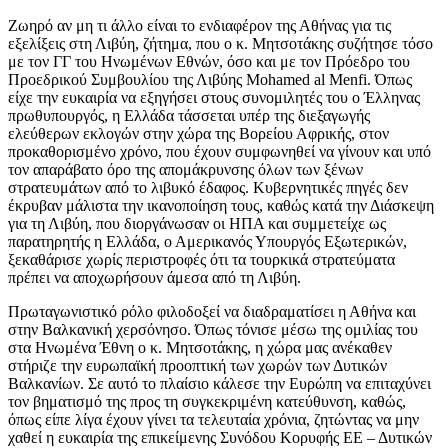
Ζωηρό αν μη τι άλλο είναι το ενδιαφέρον της Αθήνας για τις
εξελίξεις στη Λιβύη, ζήτημα, που ο κ. Μητσοτάκης συζήτησε τόσο
με τον ΓΓ του Ηνωμένων Εθνών, όσο και με τον Πρόεδρο του
Προεδρικού Συμβουλίου της Λιβύης Mohamed al Menfi. Όπως
είχε την ευκαιρία να εξηγήσει στους συνομιλητές του ο Έλληνας
πρωθυπουργός, η Ελλάδα τάσσεται υπέρ της διεξαγωγής
ελεύθερων εκλογών στην χώρα της Βορείου Αφρικής, στον
προκαθορισμένο χρόνο, που έχουν συμφωνηθεί να γίνουν και υπό
τον απαράβατο όρο της απομάκρυνσης όλων των ξένων
στρατευμάτων από το λιβυκό έδαφος. Κυβερνητικές πηγές δεν
έκρυβαν μάλιστα την ικανοποίηση τους, καθώς κατά την Διάσκεψη
για τη Λιβύη, που διοργάνωσαν οι ΗΠΑ και συμμετείχε ως
παρατηρητής η Ελλάδα, ο Αμερικανός Υπουργός Εξωτερικών,
ξεκαθάρισε χωρίς περιστροφές ότι τα τουρκικά στρατεύματα
πρέπει να αποχωρήσουν άμεσα από τη Λιβύη.
Πρωταγωνιστικό ρόλο φιλοδοξεί να διαδραματίσει η Αθήνα και
στην Βαλκανική χερσόνησο. Όπως τόνισε μέσω της ομιλίας του
στα Ηνωμένα Έθνη ο κ. Μητσοτάκης, η χώρα μας ανέκαθεν
στήριζε την ευρωπαϊκή προοπτική των χωρών των Δυτικών
Βαλκανίων. Σε αυτό το πλαίσιο κάλεσε την Ευρώπη να επιταχύνει
τον βηματισμό της προς τη συγκεκριμένη κατεύθυνση, καθώς,
όπως είπε λίγα έχουν γίνει τα τελευταία χρόνια, ζητώντας να μην
χαθεί η ευκαιρία της επικείμενης Συνόδου Κορυφής ΕΕ – Δυτικών