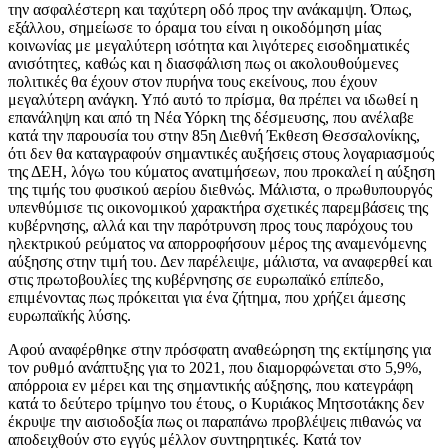
την ασφαλέστερη και ταχύτερη οδό προς την ανάκαμψη. Όπως,
εξάλλου, σημείωσε το όραμα του είναι η οικοδόμηση μίας
κοινωνίας με μεγαλύτερη ισότητα και λιγότερες εισοδηματικές
ανισότητες, καθώς και η διασφάλιση πως οι ακολουθούμενες
πολιτικές θα έχουν στον πυρήνα τους εκείνους, που έχουν
μεγαλύτερη ανάγκη. Υπό αυτό το πρίσμα, θα πρέπει να ιδωθεί η
επανάληψη και από τη Νέα Υόρκη της δέσμευσης, που ανέλαβε
κατά την παρουσία του στην 85η Διεθνή Έκθεση Θεσσαλονίκης,
ότι δεν θα καταγραφούν σημαντικές αυξήσεις στους λογαριασμούς
της ΔΕΗ, λόγω του κύματος ανατιμήσεων, που προκαλεί η αύξηση
της τιμής του φυσικού αερίου διεθνώς. Μάλιστα, ο πρωθυπουργός
υπενθύμισε τις οικονομικού χαρακτήρα σχετικές παρεμβάσεις της
κυβέρνησης, αλλά και την παρότρυνση προς τους παρόχους του
ηλεκτρικού ρεύματος να απορροφήσουν μέρος της αναμενόμενης
αύξησης στην τιμή του. Δεν παρέλειψε, μάλιστα, να αναφερθεί και
στις πρωτοβουλίες της κυβέρνησης σε ευρωπαϊκό επίπεδο,
επιμένοντας πως πρόκειται για ένα ζήτημα, που χρήζει άμεσης
ευρωπαϊκής λύσης.
Αφού αναφέρθηκε στην πρόσφατη αναθεώρηση της εκτίμησης για
τον ρυθμό ανάπτυξης για το 2021, που διαμορφώνεται στο 5,9%,
απόρροια εν μέρει και της σημαντικής αύξησης, που κατεγράφη
κατά το δεύτερο τρίμηνο του έτους, ο Κυριάκος Μητσοτάκης δεν
έκρυψε την αισιοδοξία πως οι παραπάνω προβλέψεις πιθανώς να
αποδειχθούν στο εγγύς μέλλον συντηρητικές. Κατά τον