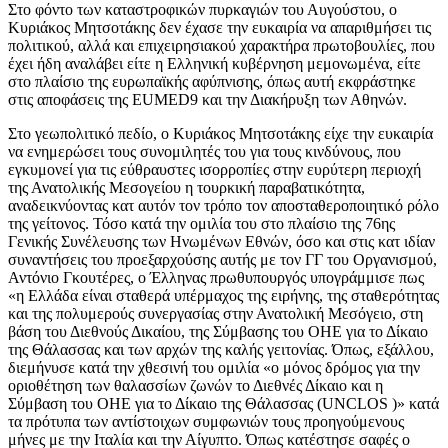
Στο φόντο των καταστροφικών πυρκαγιών του Αυγούστου, ο
Κυριάκος Μητσοτάκης δεν έχασε την ευκαιρία να απαριθμήσει τις
πολιτικού, αλλά και επιχειρησιακού χαρακτήρα πρωτοβουλίες, που
έχει ήδη αναλάβει είτε η Ελληνική κυβέρνηση μεμονωμένα, είτε
στο πλαίσιο της ευρωπαϊκής αφύπνισης, όπως αυτή εκφράστηκε
στις αποφάσεις της EUMED9 και την Διακήρυξη των Αθηνών.
Στο γεωπολιτικό πεδίο, ο Κυριάκος Μητσοτάκης είχε την ευκαιρία
να ενημερώσει τους συνομιλητές του για τους κινδύνους, που
εγκυμονεί για τις εύθραυστες ισορροπίες στην ευρύτερη περιοχή
της Ανατολικής Μεσογείου η τουρκική παραβατικότητα,
αναδεικνύοντας κατ αυτόν τον τρόπο τον αποσταθεροποιητικό ρόλο
της γείτονος. Τόσο κατά την ομιλία του στο πλαίσιο της 76ης
Γενικής Συνέλευσης των Ηνωμένων Εθνών, όσο και στις κατ ιδίαν
συναντήσεις του προεξαρχούσης αυτής με τον ΓΓ του Οργανισμού,
Αντόνιο Γκουτέρες, ο Έλληνας πρωθυπουργός υπογράμμισε πως
«η Ελλάδα είναι σταθερά υπέρμαχος της ειρήνης, της σταθερότητας
και της πολυμερούς συνεργασίας στην Ανατολική Μεσόγειο, στη
βάση του Διεθνούς Δικαίου, της Σύμβασης του ΟΗΕ για το Δίκαιο
της Θάλασσας και των αρχών της καλής γειτονίας. Όπως, εξάλλου,
διεμήνυσε κατά την χθεσινή του ομιλία «ο μόνος δρόμος για την
οριοθέτηση των θαλασσίων ζωνών το Διεθνές Δίκαιο και η
Σύμβαση του ΟΗΕ για το Δίκαιο της Θάλασσας (UNCLOS )» κατά
τα πρότυπα των αντίστοιχων συμφωνιών τους προηγούμενους
μήνες με την Ιταλία και την Αίγυπτο. Όπως κατέστησε σαφές ο