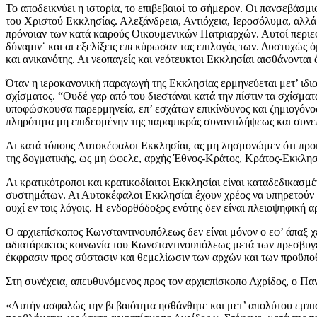
Το αποδεικνύει η ιστορία, το επιβεβαιοί το σήμερον. Οι πανσεβάσμ
του Χριστού Εκκλησίας. Αλεξάνδρεια, Αντιόχεια, Ιεροσόλυμα, αλλά
πρόνοιαν των κατά καιρούς Οικουμενικών Πατριαρχών. Αυτοί περιεφ
δύναμιν˙ και αι εξελίξεις επεκύρωσαν τας επιλογάς των. Δυστυχώς
και ανικανότης. Αι νεοπαγείς και νεότευκτοι Εκκλησίαι αισθάνοντα
Όταν η ιεροκανονική παραγωγή της Εκκλησίας ερμηνεύεται μετ’ ιδιο
σχίσματος. “Ουδέ γαρ από του διεστάναι κατά την πίστιν τα σχίσμ
υποφώσκουσα παρερμηνεία, επ’ εσχάτων επικίνδυνος και ζημιογόν
πληρότητα μη επιδεομένην της παραμικράς συναντιλήψεως και συνεπ
Αι κατά τόπους Αυτοκέφαλοι Εκκλησίαι, ας μη λησμονώμεν ότι προή
της δογματικής, ως μη ώφελε, αρχής Έθνος-Κράτος, Κράτος-Εκκλησ
Αι κρατικότροποι και κρατικοδίαιτοι Εκκλησίαι είναι καταδεδικασμ
συστημάτων. Αι Αυτοκέφαλοι Εκκλησίαι έχουν χρέος να υπηρετούν τ
ουχί εν τοις λόγοις. Η ενδορθόδοξος ενότης δεν είναι πλειοψηφική α
Ο αρχιεπίσκοπος Κωνσταντινουπόλεως δεν είναι μόνον ο εφ’ άπαξ 
αδιατάρακτος κοινωνία του Κωνσταντινουπόλεως μετά των πρεσβυγε
έκφρασιν προς σύστασιν και θεμελίωσιν των αρχών και των προϋ
Στη συνέχεια, απευθυνόμενος προς τον αρχιεπίσκοπο Αχρίδος, ο Παν
«Αυτήν ασφαλώς την βεβαιότητα ησθάνθητε και μετ’ απολύτου εμπισ