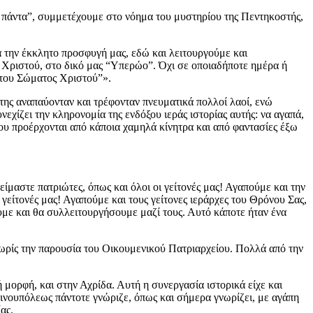
ά πάντα”, συμμετέχουμε στο νόημα του μυστηρίου της Πεντηκοστής,
α την έκκλητο προσφυγή μας, εδώ και λειτουργούμε και
 Χριστού, στο δικό μας “Υπερώο”. Όχι σε οποιαδήποτε ημέρα ή
η του Σώματος Χριστού”».
 της αναπαύονταν και τρέφονταν πνευματικά πολλοί λαοί, ενώ
χίζει την κληρονομία της ενδόξου ιεράς ιστορίας αυτής: να αγαπά,
ς που προέρχονται από κάποια χαμηλά κίνητρα και από φαντασίες έξω
μαστε πατριώτες, όπως και όλοι οι γείτονές μας! Αγαπούμε και την
γείτονές μας! Αγαπούμε και τους γείτονες ιεράρχες του Θρόνου Σας,
με και θα συλλειτουργήσουμε μαζί τους. Αυτό κάποτε ήταν ένα
 χωρίς την παρουσία του Οικουμενικού Πατριαρχείου. Πολλά από την
μορφή, και στην Αχρίδα. Αυτή η συνεργασία ιστορικά είχε και
ντινουπόλεως πάντοτε γνώριζε, όπως και σήμερα γνωρίζει, με αγάπη
ας.