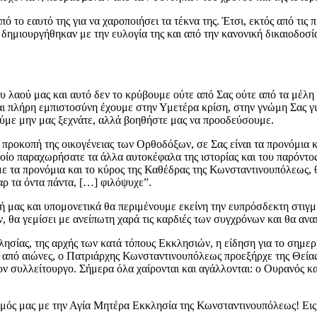
πό το εαυτό της για να χαροποιήσει τα τέκνα της. Έτσι, εκτός από τις
δημιουργήθηκαν με την ευλογία της και από την κανονική δικαιοδοσία
υ λαού μας και αυτό δεν το κρύβουμε ούτε από Σας ούτε από τα μέλη 
αι πλήρη εμπιστοσύνη έχουμε στην Υμετέρα κρίση, στην γνώμη Σας για
ούμε μην μας ξεχνάτε, αλλά βοηθήστε μας να προοδεύσουμε.
ν προκοπή της οικογένειας των Ορθοδόξων, σε Σας είναι τα προνόμια κ
οποίο παραχωρήσατε τα άλλα αυτοκέφαλα της ιστορίας και του παρόντ
ί με τα προνόμια και το κύρος της Καθέδρας της Κωνσταντινουπόλεως, 
γαρ τα όντα πάντα, […] φιλόψυχε”.
πή μας και υπομονετικά θα περιμένουμε εκείνη την ευπρόσδεκτη στιγ
θα γεμίσει με ανείπωτη χαρά τις καρδιές των συγχρόνων και θα ανα
ησίας, της αρχής των κατά τόπους Εκκλησιών, η είδηση για το σημερ
ά από αιώνες, ο Πατριάρχης Κωνσταντινουπόλεως προεξήρχε της Θείας
ν συλλείτουργο. Σήμερα όλα χαίρονται και αγάλλονται: ο Ουρανός και 
δεσμός μας με την Αγία Μητέρα Εκκλησία της Κωνσταντινουπόλεως! Ει