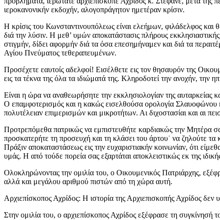
προβλήματα, ιερώτατε αρχιεπίσκοπε Αχρίδος κ. Στέφανε, μετά της π
ιεροκανονικήν εκδοχήν, αλογοπράγητον ημετέραν κρίσιν.
Η κρίσις του Κωνσταντινουπόλεως είναι ελεήμων, φιλάδελφος και θερ
διά την λύσιν. Η μεθ’ υμών αποκατάστασις πλήρους εκκλησιαστικής 
στιγμήν, δίδει αφορμήν διά τα όσα επεσημήναμεν και διά τα περαιτ
Αγίου Πνεύματος τεθεραπευμένων.
Προσέχετε εαυτοίς αδελφοί! Εισέλθετε εις τον θησαυρόν της Οικου
εις τα τέκνα της όλα τα ιδιώματά της. Κληροδοτεί την ανοχήν, την 
Είναι η ώρα να αναθεωρήσητε την εκκλησιολογίαν της αυταρκείας κ
Ο επαμφοτερισμός και η κακώς εισελθούσα ορολογία Σλαυοφώνου κ
πολυτέλειαν επιμερισμών και μικροτήτων. Αι διχοστασίαι και αι πε
Προτρεπόμεθα πατρικώς να εμπιστευθήτε καρδιακώς την Μητέρα σας Ε
προσκατερήτε τη προσευχή και τη κλάσει του άρτου˙ να ζηλούτε τα 
Πράξιν αποκαταστάσεως εις την ευχαριστιακήν κοινωνίαν, ότι είμεθ
υμάς. Η από τούδε πορεία σας εξαρτάται αποκλειστικώς εκ της ιδικ
Ολοκληρώνοντας την ομιλία του, ο Οικουμενικός Πατριάρχης, εξέφ
αλλά και μεγάλου αριθμού πιστών από τη χώρα αυτή.
Αρχιεπίσκοπος Αχρίδος: Η ιστορία της Αρχιεπισκοπής Αχρίδος δεν 
Στην ομιλία του, ο αρχιεπίσκοπος Αχρίδος εξέφρασε τη συγκίνησή το