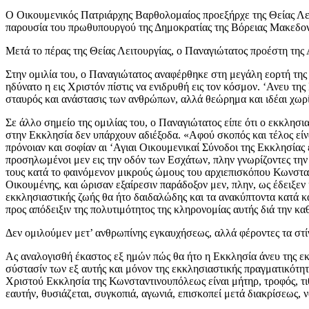
Ο Οικουμενικός Πατριάρχης Βαρθολομαίος προεξήρχε της Θείας Λειτ
παρουσία του πρωθυπουργού της Δημοκρατίας της Βόρειας Μακεδονί
Μετά το πέρας της Θείας Λειτουργίας, ο Παναγιώτατος προέστη της 
Στην ομιλία του, ο Παναγιώτατος αναφέρθηκε στη μεγάλη εορτή της
ηδύνατο η εις Χριστόν πίστις να ενιδρυθή εις τον κόσμον. ‘Ανευ της
σταυρός και ανάστασις των ανθρώπων, αλλά θεώρημα και ιδέαι χωρί
Σε άλλο σημείο της ομιλίας του, ο Παναγιώτατος είπε ότι ο εκκλησι
στην Εκκλησία δεν υπάρχουν αδιέξοδα. «Αφού σκοπός και τέλος είν
πρόνοιαν και σοφίαν αι ‘Αγιαι Οικουμενικαί Σύνοδοι της Εκκλησίας
προσηλωμένοι μεν εις την οδόν των Εσχάτων, πλην γνωρίζοντες την 
τους κατά το φαινόμενον μικρούς ώμους του αρχιεπισκόπου Κωνσταν
Οικουμένης, και ώρισαν εξαίρεσιν παράδοξον μεν, πλην, ως έδειξεν η
εκκλησιαστικής ζωής θα ήτο δαιδαλώδης και τα ανακύπτοντα κατά κ
προς απόδειξιν της πολυτιμότητος της κληρονομίας αυτής διά την 
Δεν ομιλούμεν μετ’ ανθρωπίνης εγκαυχήσεως, αλλά φέροντες τα στί
Ας αναλογισθή έκαστος εξ ημών πώς θα ήτο η Εκκλησία άνευ της εκ 
σύστασίν των εξ αυτής και μόνον της εκκλησιαστικής πραγματικότη
Χριστού Εκκλησία της Κωνσταντινουπόλεως είναι μήτηρ, τροφός, τιθ
εαυτήν, θυσιάζεται, συγκοπιά, αγωνιά, επισκοπεί μετά διακρίσεως, 