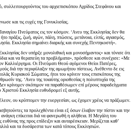
ό, συλλειτουργούντος του αρχιεπισκόπου Αχρίδος Στεφάνου και
ωσε και τις ευχές της Γονυκλισίας.
Παναγίου Πνεύματος εις τον κόσμον. ‘Ανευ της Εκκλησίας δεν θα
ήτο πράξις, ζωή, αγών, πάλη, πτώσεις, μετάνοια, ελπίς, αγιασμός,
λησία. Εκκλησία σημαίνει διαρκής και συνεχής Πεντηκοστή».
 Εκκλησίας δεν υπήρξε μονολιθική και μονοσήμαντος» και τόνισε ότι
όδια και να θεραπεύη τα προβλήματα», πρόσθεσε και συνέχισε: «Με
είον Καλλιέργημα. Οι Πνεύματι Θεού αγόμενοι Θείοι Πατέρες,
ούς διά την περιφύλαξιν της αμωμήτου πίστεως. Ανέθεντο δε εις
ολάς Κυριακού Σώματος, ήτοι του κρίνειν τους επισκόπους της
ρθρωσίν της. ‘Ανευ της τοιαύτης οριοθεσίας η πολυπτυχία της
. Δεν κρίνομεν σκόπιμον να παραθέσωμεν επί μέρους παραδείγματα
ου Χριστού Εκκλησία ευθυδρομεί εξ αυτής.
έλεον, ου κρύπτομεν την ευεργεσίαν, ως έχομεν χρέος να πράξωμεν.
βητούντες τα προλεχθέντα είναι εξ όσων έλαβον την πίστιν και την
 ανάγκη επίκειται διά να φανερωθή η αλήθεια. Η Μεγάλη του
 ευθύνας της προς επίδειξιν και αυταρέσκειαν. Μερίζεται καθ’
α αλλά και τα δυσάρεστα των κατά τόπους Εκκλησιών.