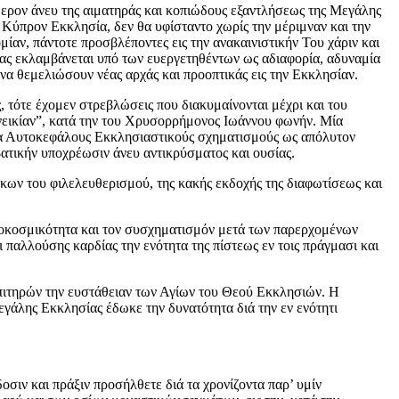
ήμερον άνευ της αιματηράς και κοπιώδους εξαντλήσεως της Μεγάλης
 Κύπρον Εκκλησία, δεν θα υφίσταντο χωρίς την μέριμναν και την
αν, πάντοτε προσβλέποντες εις την ανακαινιστικήν Του χάριν και
ίας εκλαμβάνεται υπό των ευεργετηθέντων ως αδιαφορία, αδυναμία
 να θεμελιώσουν νέας αρχάς και προοπτικάς εις την Εκκλησίαν.
, τότε έχομεν στρεβλώσεις που διακυμαίνονται μέχρι και του
ονεικίαν”, κατά την του Χρυσορρήμονος Ιωάννου φωνήν. Μία
τα Αυτοκεφάλους Εκκλησιαστικούς σχηματισμούς ως απόλυτον
ατικήν υποχρέωσιν άνευ αντικρύσματος και ουσίας.
κων του φιλελευθερισμού, της κακής εκδοχής της διαφωτίσεως και
ενδοκοσμικότητα και τον συσχηματισμόν μετά των παρερχομένων
παλλούσης καρδίας την ενότητα της πίστεως εν τοις πράγμασι και
επιτηρών την ευστάθειαν των Αγίων του Θεού Εκκλησιών. Η
γάλης Εκκλησίας έδωκε την δυνατότητα διά την εν ενότητι
σιν και πράξιν προσήλθετε διά τα χρονίζοντα παρ’ υμίν