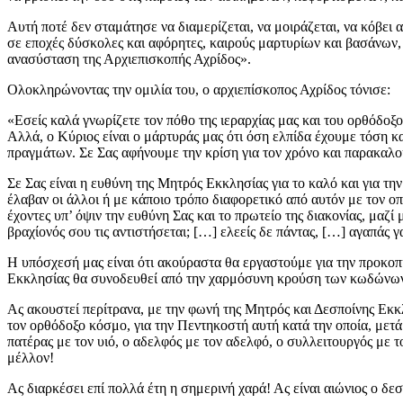
Αυτή ποτέ δεν σταμάτησε να διαμερίζεται, να μοιράζεται, να κόβει α
σε εποχές δύσκολες και αφόρητες, καιρούς μαρτυρίων και βασάνων, 
ανασύσταση της Αρχιεπισκοπής Αχρίδος».
Ολοκληρώνοντας την ομιλία του, ο αρχιεπίσκοπος Αχρίδος τόνισε:
«Εσείς καλά γνωρίζετε τον πόθο της ιεραρχίας μας και του ορθόδοξο
Αλλά, ο Κύριος είναι ο μάρτυράς μας ότι όση ελπίδα έχουμε τόση κ
πραγμάτων. Σε Σας αφήνουμε την κρίση για τον χρόνο και παρακαλ
Σε Σας είναι η ευθύνη της Μητρός Εκκλησίας για το καλό και για τη
έλαβαν οι άλλοι ή με κάποιο τρόπο διαφορετικό από αυτόν με τον 
έχοντες υπ’ όψιν την ευθύνη Σας και το πρωτείο της διακονίας, μαζ
βραχίονός σου τις αντιστήσεται; […] ελεείς δε πάντας, […] αγαπάς 
Η υπόσχεσή μας είναι ότι ακούραστα θα εργαστούμε για την προκο
Εκκλησίας θα συνοδευθεί από την χαρμόσυνη κρούση των κωδώνων, 
Ας ακουστεί περίτρανα, με την φωνή της Μητρός και Δεσποίνης Εκκλ
τον ορθόδοξο κόσμο, για την Πεντηκοστή αυτή κατά την οποία, μετ
πατέρας με τον υιό, ο αδελφός με τον αδελφό, ο συλλειτουργός με το
μέλλον!
Ας διαρκέσει επί πολλά έτη η σημερινή χαρά! Ας είναι αιώνιος ο 