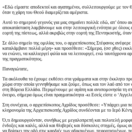
«Εδώ είμαστε αποδεκτοί και αγαπημένοι, συλλειτουργούμε με τον Θ
όταν η χάρη του Θεού διαμερίζεται αμέριστα.
Αυτό το σημερινό γεγονός για μας σημαίνει πολλά: εδώ, απ’ όπου 
αποκατάσταση λαμβάνουμε και στην λειτουργική ενότητα με όλους ε
εορτή της πίστεως, αλλά ακριβώς στην εορτή της Πεντηκοστής, ότα
Σε άλλο σημείο της ομιλίας του, ο αρχιεπίσκοπος Στέφανος ανέφερε 
καταλάμβανε πολλά μέρη» και προσέθεσε: «Σήμερα, (σσ χθες) εκκλησ
να ενώνει, να καλλιεργεί φιλία και να λειτουργεί, ενώ ταυτόχρονα α
της πραγματικότητος.
Παναγιώτατε,
Τα ακόλουθα τα έχουμε εκθέσει στα γράμματα και στην έκκλητο προσ
χώρα στην οποία γεννηθήκαμε και ζούμε, όπως και τον λαό από τον 
στη Βόρεια Ελλάδα. Περιμένουμε με αγάπη και ανυπομονησία τη στ
όνειρο, σήμερα όμως είναι πραγματικότητα -κι Εσείς είστε ο ‘Αγγελ
Στη συνέχεια, ο αρχιεπίσκοπος Αχρίδος προσέθεσε: «Υπάρχει μια π
κληρονομία της Αρχιεπισκοπής Αχρίδος συνδέονται με το Ιερό Κέντρ
Ό,τι δημιουργούνταν, συνήθως με μεγαλοπρεπή και πολυτελή μορφή, 
ένδοξες και καλές, αλλά και θλιβερές και δύσκολες στιγμές, όμως 
να βρίσκει την οδό στις καρδιές των αδικημένων, πεφορτισμένων, 