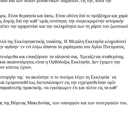
λαού και των οσίων μοναστικών ταγμάτων, εις την, κατά την
ς. Είναι θεραπεία και ίασις. Είναι οδύνη διά το πρόβλημα και χαρά
ς δομής διά την καθ’ υμάς οντότητα, την συγκεκριμένην ιστορικήν
πει την αχαριστίαν και την σκληρότητα των τη χάριτι του ζωοποιού
 αλλά της Εκκλησιαστικής τοιαύτης. Η Μεγάλη Εκκλησία κληροδοτεί
 την αγάπην∙ εν ενί λόγω άπαντα τα χαρίσματα του Αγίου Πνεύματος.
τευόμεθα και επαυξήσατε τα τάλαντά σας. Χρειάζεται σταθερότης.
ι ακαινοτόμητος είναι η Ορθόδοξος Εκκλησία. Δεν έχομεν την
γον κόστος έχουν.
τοργήν της˙ να ακούσητε τι το πνεύμα λέγει τη Εκκλησία˙ να
 και εμπρουποθέτως διετυπώσαμεν εις την εγχειρισθείσαν υμίν
αραδεκτής πρακτικής- να εγκύψωμεν έτι και πλέον εις τα καθ’
ας της Βόρειας Μακεδονίας, των υπουργών και των συνεργατών του,