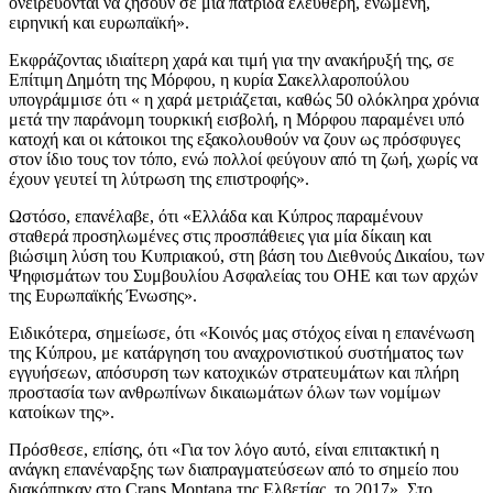
ονειρεύονται να ζήσουν σε μία πατρίδα ελεύθερη, ενωμένη,
ειρηνική και ευρωπαϊκή».
Εκφράζοντας ιδιαίτερη χαρά και τιμή για την ανακήρυξή της, σε
Επίτιμη Δημότη της Μόρφου, η κυρία Σακελλαροπούλου
υπογράμμισε ότι « η χαρά μετριάζεται, καθώς 50 ολόκληρα χρόνια
μετά την παράνομη τουρκική εισβολή, η Μόρφου παραμένει υπό
κατοχή και οι κάτοικοι της εξακολουθούν να ζουν ως πρόσφυγες
στον ίδιο τους τον τόπο, ενώ πολλοί φεύγουν από τη ζωή, χωρίς να
έχουν γευτεί τη λύτρωση της επιστροφής».
Ωστόσο, επανέλαβε, ότι «Ελλάδα και Κύπρος παραμένουν
σταθερά προσηλωμένες στις προσπάθειες για μία δίκαιη και
βιώσιμη λύση του Κυπριακού, στη βάση του Διεθνούς Δικαίου, των
Ψηφισμάτων του Συμβουλίου Ασφαλείας του ΟΗΕ και των αρχών
της Ευρωπαϊκής Ένωσης».
Ειδικότερα, σημείωσε, ότι «Κοινός μας στόχος είναι η επανένωση
της Κύπρου, με κατάργηση του αναχρονιστικού συστήματος των
εγγυήσεων, απόσυρση των κατοχικών στρατευμάτων και πλήρη
προστασία των ανθρωπίνων δικαιωμάτων όλων των νομίμων
κατοίκων της».
Πρόσθεσε, επίσης, ότι «Για τον λόγο αυτό, είναι επιτακτική η
ανάγκη επανέναρξης των διαπραγματεύσεων από το σημείο που
διακόπηκαν στο Crans Montana της Ελβετίας, το 2017». Στο