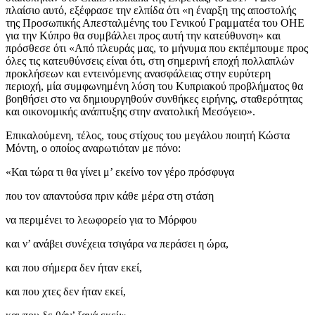
πλαίσιο αυτό, εξέφρασε την ελπίδα ότι «η έναρξη της αποστολής
της Προσωπικής Απεσταλμένης του Γενικού Γραμματέα του ΟΗΕ
για την Κύπρο θα συμβάλλει προς αυτή την κατεύθυνση» και
πρόσθεσε ότι «Από πλευράς μας, το μήνυμα που εκπέμπουμε προς
όλες τις κατευθύνσεις είναι ότι, στη σημερινή εποχή πολλαπλών
προκλήσεων και εντεινόμενης ανασφάλειας στην ευρύτερη
περιοχή, μία συμφωνημένη λύση του Κυπριακού προβλήματος θα
βοηθήσει στο να δημιουργηθούν συνθήκες ειρήνης, σταθερότητας
και οικονομικής ανάπτυξης στην ανατολική Μεσόγειο».
Επικαλούμενη, τέλος, τους στίχους του μεγάλου ποιητή Κώστα
Μόντη, ο οποίος αναρωτιόταν με πόνο:
«Και τώρα τι θα γίνει μ’ εκείνο τον γέρο πρόσφυγα
που τον απαντούσα πριν κάθε μέρα στη στάση
να περιμένει το λεωφορείο για το Μόρφου
και ν’ ανάβει συνέχεια τσιγάρα να περάσει η ώρα,
και που σήμερα δεν ήταν εκεί,
και που χτες δεν ήταν εκεί,