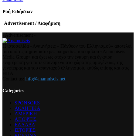
Ροή Ειδήσεων
-Advertisement / Διαφήμιση-
- Advertisement -
Η ιστοσελίδα «Αναμνήσεις – Πάνθεον του Ελληνισμού» αποτελεί
μια από τις σημαντικότερες υπηρεσίες του ομίλου «Anamniseis
Media Group» και έχει ως στόχο την έγκυρη και έγκαιρη
ενημέρωση για τα τεκταινόμενα στο χώρο της ομογένειας, της
γενέτειρας και του απανταχού ελληνισμού, καθώς επίσης και στις
ΗΠΑ.
Contact us:
info@anamniseis.net
Categories
SPONSORS
ΑΘΛΗΤΙΚΑ
ΑΜΕΡΙΚΗ
ΑΠΟΨΕΙΣ
ΕΛΛΑΔΑ
ΙΣΤΟΡΙΕΣ
ΚΟΥΖΙΝΑ