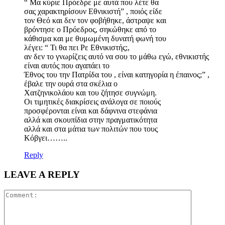
“ Μα κύριε Πρόεδρε με αυτά που λέτε θα
σας χαρακτηρίσουν Εθνικιστή” , ποιός είδε
τον Θεό και δεν τον φοβήθηκε, άστραψε και
βρόντησε ο Πρόεδρος, σηκώθηκε από το
κάθισμα και με θυμωμένη δυνατή φωνή του
λέγει: “ Τι θα πει Ρε Εθνικιστής;,
αν δεν το γνωρίζεις αυτό να σου το μάθω εγώ, εθνικιστής
είναι αυτός που αγαπάει το
Έθνος του την Πατρίδα του , είναι κατηγορία η έπαινος;” ,
έβαλε την ουρά στα σκέλια ο
Χατζηνικολάου και του ζήτησε συγνώμη.
Οι τιμητικές διακρίσεις ανάλογα σε ποιούς
προσφέρονται είναι και δάφνινα στεφάνια
αλλά και σκουπίδια στην πραγματικότητα
αλλά και στα μάτια των πολιτών που τους
Κόβγει……..
Reply
LEAVE A REPLY