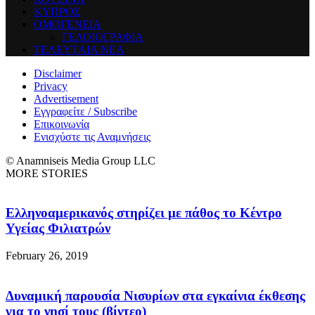
ΚΥΠΡΟΣ
ΟΜΟΓΕΝΕΙΑ
ΓΕΛΟΙΟΓΡΑΦΙΑ
ΤΕΛΕΥΤΑΙΑ ΝΕΑ
Disclaimer
Privacy
Advertisement
Εγγραφείτε / Subscribe
Επικοινωνία
Ενισχύστε τις Αναμνήσεις
© Anamniseis Media Group LLC
MORE STORIES
Ελληνοαμερικανός στηρίζει με πάθος το Κέντρο
Υγείας Φιλιατρών
February 26, 2019
Δυναμική παρουσία Νισυρίων στα εγκαίνια έκθεσης
για το νησί τους (βίντεο)