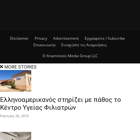
ΓΕΛΟΙΟΓΡΑΦΙΑ
ΤΕΛΕΥΤΑΙΑ ΝΕΑ
Disclaimer
Privacy
Advertisement
Εγγραφείτε / Subscribe
Επικοινωνία
Ενισχύστε τις Αναμνήσεις
© Anamniseis Media Group LLC
MORE STORIES
Ελληνοαμερικανός στηρίζει με πάθος το
Κέντρο Υγείας Φιλιατρών
February 26, 2019