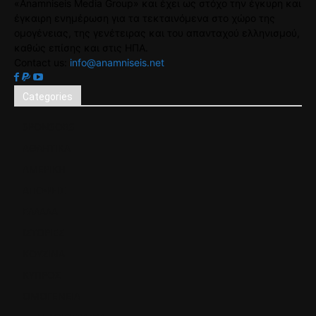
«Anamniseis Media Group» και έχει ως στόχο την έγκυρη και
έγκαιρη ενημέρωση για τα τεκταινόμενα στο χώρο της
ομογένειας, της γενέτειρας και του απανταχού ελληνισμού,
καθώς επίσης και στις ΗΠΑ.
Contact us:
info@anamniseis.net
Categories
SPONSORS
ΑΘΛΗΤΙΚΑ
ΑΜΕΡΙΚΗ
ΑΠΟΨΕΙΣ
ΕΛΛΑΔΑ
ΙΣΤΟΡΙΕΣ
ΚΟΥΖΙΝΑ
ΚΥΠΡΟΣ
ΟΜΟΓΕΝΕΙΑ