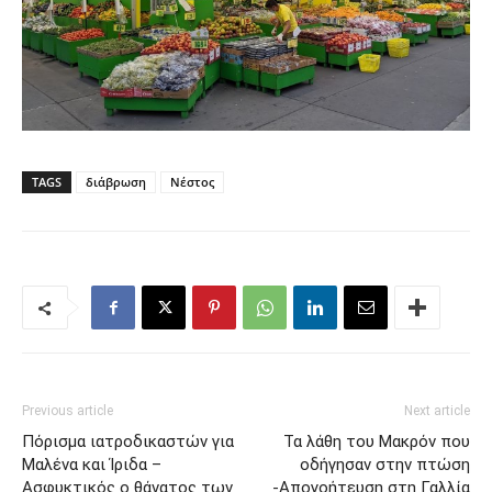
TAGS
διάβρωση
Νέστος
Previous article
Next article
Πόρισμα ιατροδικαστών για
Τα λάθη του Μακρόν που
Μαλένα και Ίριδα –
οδήγησαν στην πτώση
Ασφυκτικός ο θάνατος των
-Απογοήτευση στη Γαλλία