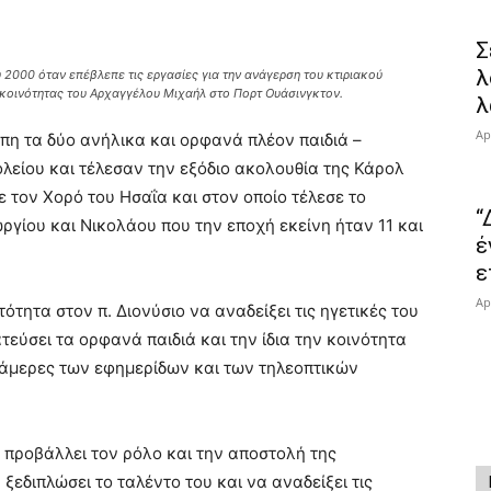
Σ
λ
υ 2000 όταν επέβλεπε τις εργασίες για την ανάγερση του κτιριακού
κοινότητας του Αρχαγγέλου Μιχαήλ στο Πορτ Ουάσινγκτον.
λ
Ap
άπη τα δύο ανήλικα και ορφανά πλέον παιδιά –
λείου και τέλεσαν την εξόδιο ακολουθία της Κάρολ
ψε τον Χορό του Ησαΐα και στον οποίο τέλεσε το
“
ωργίου και Νικολάου που την εποχή εκείνη ήταν 11 και
έ
ε
Ap
ότητα στον π. Διονύσιο να αναδείξει τις ηγετικές του
τεύσει τα ορφανά παιδιά και την ίδια την κοινότητα
κάμερες των εφημερίδων και των τηλεοπτικών
 προβάλλει τον ρόλο και την αποστολή της
εδιπλώσει το ταλέντο του και να αναδείξει τις