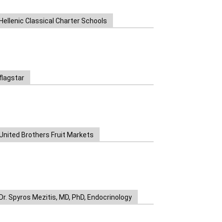
Hellenic Classical Charter Schools
flagstar
United Brothers Fruit Markets
https://www.unitedbrothersfruitmarkets.com/
https://www.unitedbrothersfruitmarkets.com/
Dr. Spyros Mezitis, MD, PhD, Endocrinology