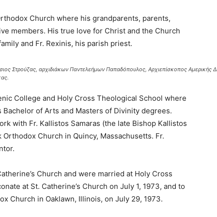
 Orthodox Church where his grandparents, parents,
ive members. His true love for Christ and the Church
mily and Fr. Rexinis, his parish priest.
νύσιος Στρούζας, αρχιδιάκων Παντελεήμων Παπαδόπουλος, Αρχιεπίσκοπος Αμερικής Δη
κας.
lenic College and Holy Cross Theological School where
 Bachelor of Arts and Masters of Divinity degrees.
rk with Fr. Kallistos Samaras (the late Bishop Kallistos
k Orthodox Church in Quincy, Massachusetts. Fr.
ntor.
 Catherine’s Church and were married at Holy Cross
onate at St. Catherine’s Church on July 1, 1973, and to
x Church in Oaklawn, Illinois, on July 29, 1973.