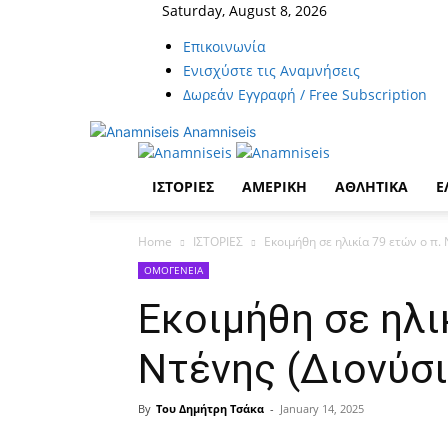
Saturday, August 8, 2026
Επικοινωνία
Ενισχύστε τις Αναμνήσεις
Δωρεάν Εγγραφή / Free Subscription
Anamniseis
ΙΣΤΟΡΙΕΣ
ΑΜΕΡΙΚΗ
ΑΘΛΗΤΙΚΑ
Ε
Home
ΙΣΤΟΡΙΕΣ
Εκοιμήθη σε ηλικία 79 ετών ο π.
ΟΜΟΓΕΝΕΙΑ
Εκοιμήθη σε ηλι
Ντένης (Διονύσ
By
Του Δημήτρη Τσάκα
-
January 14, 2025