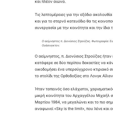
και πλέον αιώνα.
Τις λεπτομέρειες για την εξόδιο ακολουθία
και για το στερνό κατευόδιο θα τις κοινοπ
συνεργασία με την κοινότητα και την ίδια
Ο αείμνηστος π. Διονύσιος Στρούζας. Φωτογραφία: 
Ουάσινγκτον.
Ο αείμνηστος, π. Διονύσιος Στρούζας ήταν
κατάφερε σε δύο περίπου δεκαετίες να κά
οικοδομήσει ένα υπερσύγχρονο κτιριακό σ
το στολίδι της Ορθοδοξίας στο Λονγκ Αϊλαν
Ήταν ταπεινός όσο ελάχιστοι, χαρισματικός
μικρή κοινότητα του Αρχαγγέλου Μιχαήλ στ
Μαρτίου 1984, να μεγαλώνει και το πιο ση
αναφωνεί «Sky is the limit», που λένε και 