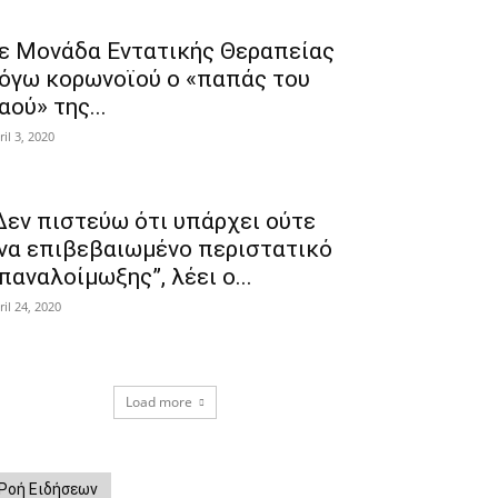
ε Μονάδα Εντατικής Θεραπείας
όγω κορωνοϊού ο «παπάς του
αού» της...
ril 3, 2020
Δεν πιστεύω ότι υπάρχει ούτε
να επιβεβαιωμένο περιστατικό
παναλοίμωξης”, λέει ο...
ril 24, 2020
Load more
Ροή Ειδήσεων