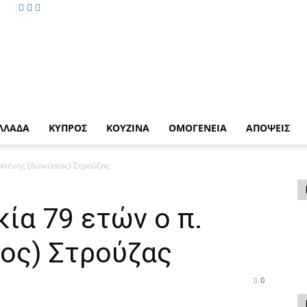
ΛΛΑΔΑ
ΚΥΠΡΟΣ
ΚΟΥΖΙΝΑ
ΟΜΟΓΕΝΕΙΑ
ΑΠΟΨΕΙΣ
 Ντένης (Διονύσιος) Στρούζας
κία 79 ετών ο π.
ιος) Στρούζας
0