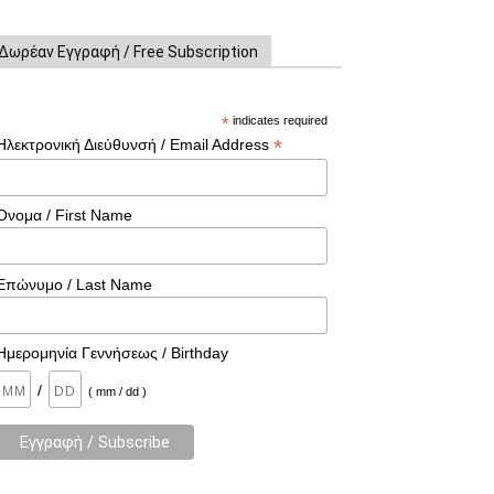
Δωρέαν Εγγραφή / Free Subscription
*
indicates required
*
Ηλεκτρονική Διεύθυνσή / Email Address
Όνομα / First Name
Επώνυμο / Last Name
Ημερομηνία Γεννήσεως / Birthday
/
( mm / dd )