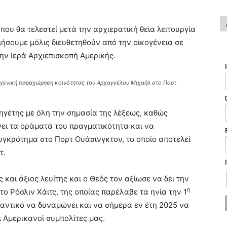
 που θα τελεστεί μετά την αρχιερατική θεία λειτουργία
οιήσουμε μόλις διευθετηθούν από την οικογένεια σε
 την Ιερά Αρχιεπισκοπή Αμερικής.
Ευγενική παραχώρηση κοινότητας του Αρχαγγέλου Μιχαήλ στο Πορτ
 ηγέτης με όλη την σημασία της λέξεως, καθώς
νει τα οράματά του πραγματικότητα και να
υγκρότημα στο Πορτ Ουάσινγκτον, το οποίο αποτελεί
τ.
 και άξιος λευίτης και ο Θεός τον αξίωσε να δει την
η
ο Ρόσλιν Χάιτς, της οποίας παρέλαβε τα ηνία την 1
μαντικό να δυναμώνει και να σήμερα εν έτη 2025 να
οι Αμερικανοί συμπολίτες μας.