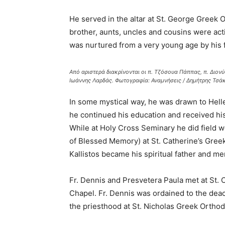
He served in the altar at St. George Greek
brother, aunts, uncles and cousins were act
was nurtured from a very young age by his fa
Από αριστερά διακρίνονται οι π. Τζόσουα Πάππας, π. Διο
Ιωάννης Λαρδάς. Φωτογραφία: Αναμνήσεις / Δημήτρης Τσά
In some mystical way, he was drawn to Hel
he continued his education and received his
While at Holy Cross Seminary he did field wo
of Blessed Memory) at St. Catherine’s Gree
Kallistos became his spiritual father and me
Fr. Dennis and Presvetera Paula met at St.
Chapel. Fr. Dennis was ordained to the deac
the priesthood at St. Nicholas Greek Orthodo