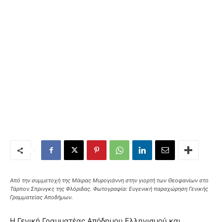
Από την συμμετοχή της Μάιρας Μυρογιάννη στην γιορτή των Θεοφανίων στο
Τάρπον Σπρινγκς της Φλόριδας. Φωτογραφία: Ευγενική παραχώρηση Γενικής
Γραμματείας Αποδήμων.
Η Γενική Γραμματέας Απόδημου Ελληνισμού και