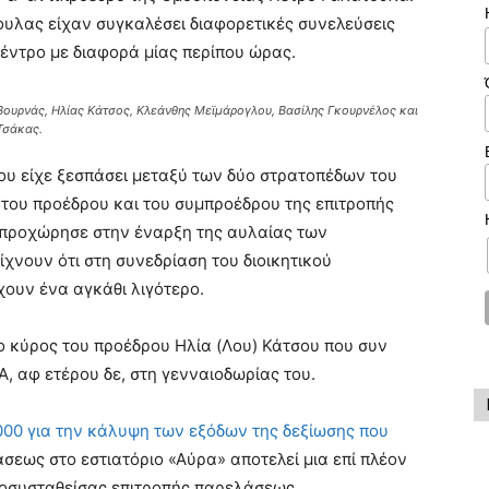
τουλας είχαν συγκαλέσει διαφορετικές συνελεύσεις
Κέντρο με διαφορά μίας περίπου ώρας.
 Βουρνάς, Ηλίας Κάτσος, Κλεάνθης Μεϊμάρογλου, Βασίλης Γκουρνέλος και
Τσάκας.
που είχε ξεσπάσει μεταξύ των δύο στρατοπέδων του
 του προέδρου και του συμπροέδρου της επιτροπής
 προχώρησε στην έναρξη της αυλαίας των
νουν ότι στη συνεδρίαση του διοικητικού
ουν ένα αγκάθι λιγότερο.
ο κύρος του προέδρου Ηλία (Λου) Κάτσου που συν
A, αφ ετέρου δε, στη γενναιοδωρίας του.
000 για την κάλυψη των εξόδων της δεξίωσης που
άσεως στο εστιατόριο «Αύρα» αποτελεί μια επί πλέον
 νεοσυσταθείσας επιτροπής παρελάσεως.