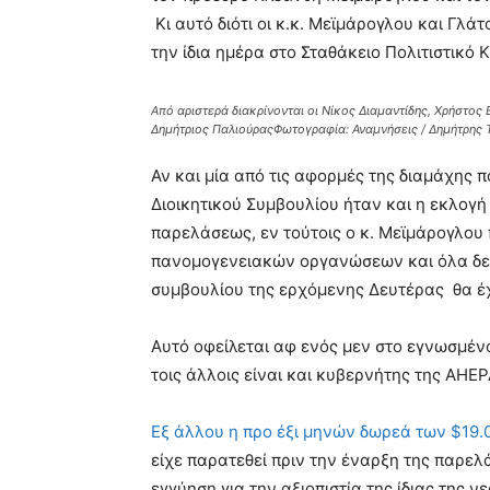
Κι αυτό διότι οι κ.κ. Μεϊμάρογλου και Γλά
την ίδια ημέρα στο Σταθάκειο Πολιτιστικό 
Από αριστερά διακρίνονται οι Νίκος Διαμαντίδης, Χρήστος
Δημήτριος ΠαλιούραςΦωτογραφία: Αναμνήσεις / Δημήτρης 
Αν και μία από τις αφορμές της διαμάχης 
Διοικητικού Συμβουλίου ήταν και η εκλογή
παρελάσεως, εν τούτοις ο κ. Μεϊμάρογλου
πανομογενειακών οργανώσεων και όλα δείχ
συμβουλίου της ερχόμενης Δευτέρας θα έχ
Αυτό οφείλεται αφ ενός μεν στο εγνωσμέν
τοις άλλοις είναι και κυβερνήτης της AHEP
Εξ άλλου η προ έξι μηνών δωρεά των $19.
είχε παρατεθεί πριν την έναρξη της παρελ
εγγύηση για την αξιοπιστία της ίδιας της