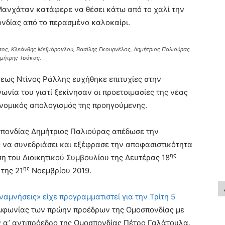
ανχάταν κατάφερε να θέσει κάτω από το χαλί την
ονδίας από το περασμένο καλοκαίρι.
τσος, Κλεάνθης Μεϊμάρογλου, Βασίλης Γκουρνέλος, Δημήτριος Παλιούρας
ημήτρης Τσάκας.
εως Ντίνος Ράλλης ευχήθηκε επιτυχίες στην
νία του γιατί ξεκίνησαν οι προετοιμασίες της νέας
νομικός απολογισμός της προηγούμενης.
σπονδίας Δημήτριος Παλιούρας απέδωσε την
 να συνεδριάσει και εξέφρασε την αποφασιστικότητα
ης
η του Διοικητικού Συμβουλίου της Δευτέρας 18
ης
της 21
Νοεμβρίου 2019.
αμνήσεις» είχε προγραμματιστεί για την Τρίτη 5
μφωνίας των πρώην προέδρων της Ομοσπονδίας με
 α’ αντιπρόεδρο της Ομοσπονδίας Πέτρο Γαλάτουλα.