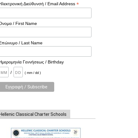
*
Ηλεκτρονική Διεύθυνσή / Email Address
Όνομα / First Name
Επώνυμο / Last Name
Ημερομηνία Γεννήσεως / Birthday
/
( mm / dd )
Hellenic Classical Charter Schools