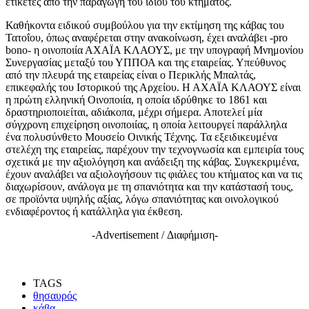
ετικέτες από την παραγωγή του ίδιου του κτήματος.
Καθήκοντα ειδικού συμβούλου για την εκτίμηση της κάβας του
Τατοΐου, όπως αναφέρεται στην ανακοίνωση, έχει αναλάβει -pro
bono- η οινοποιία ΑΧΑΪΑ ΚΛΑΟΥΣ, με την υπογραφή Μνημονίου
Συνεργασίας μεταξύ του ΥΠΠΟΑ και της εταιρείας. Υπεύθυνος
από την πλευρά της εταιρείας είναι ο Περικλής Μπαλτάς,
επικεφαλής του Ιστορικού της Αρχείου. Η ΑΧΑΪΑ ΚΛΑΟΥΣ είναι
η πρώτη ελληνική Οινοποιία, η οποία ιδρύθηκε το 1861 και
δραστηριοποιείται, αδιάκοπα, μέχρι σήμερα. Αποτελεί μία
σύγχρονη επιχείρηση οινοποιίας, η οποία λειτουργεί παράλληλα
ένα πολυσύνθετο Μουσείο Οινικής Τέχνης. Τα εξειδικευμένα
στελέχη της εταιρείας, παρέχουν την τεχνογνωσία και εμπειρία τους
σχετικά με την αξιολόγηση και ανάδειξη της κάβας. Συγκεκριμένα,
έχουν αναλάβει να αξιολογήσουν τις φιάλες του κτήματος και να τις
διαχωρίσουν, ανάλογα με τη σπανιότητα και την κατάστασή τους,
σε προϊόντα υψηλής αξίας, λόγω σπανιότητας και οινολογικού
ενδιαφέροντος ή κατάλληλα για έκθεση.
-Advertisement / Διαφήμιση-
TAGS
θησαυρός
κάβα