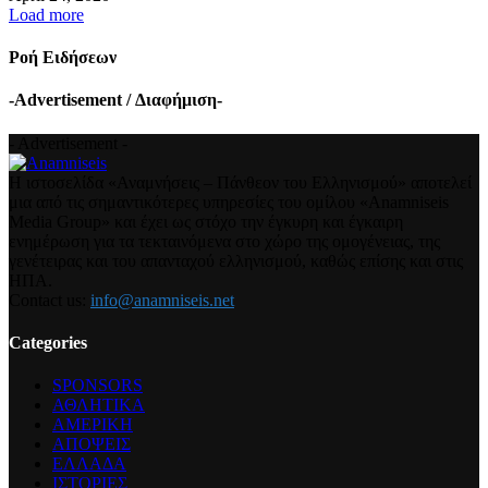
Load more
Ροή Ειδήσεων
-Advertisement / Διαφήμιση-
- Advertisement -
Η ιστοσελίδα «Αναμνήσεις – Πάνθεον του Ελληνισμού» αποτελεί
μια από τις σημαντικότερες υπηρεσίες του ομίλου «Anamniseis
Media Group» και έχει ως στόχο την έγκυρη και έγκαιρη
ενημέρωση για τα τεκταινόμενα στο χώρο της ομογένειας, της
γενέτειρας και του απανταχού ελληνισμού, καθώς επίσης και στις
ΗΠΑ.
Contact us:
info@anamniseis.net
Categories
SPONSORS
ΑΘΛΗΤΙΚΑ
ΑΜΕΡΙΚΗ
ΑΠΟΨΕΙΣ
ΕΛΛΑΔΑ
ΙΣΤΟΡΙΕΣ