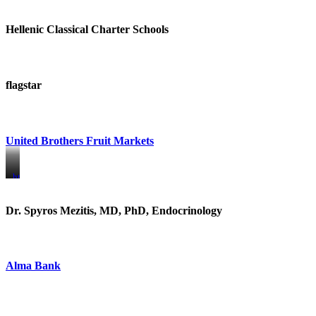
Hellenic Classical Charter Schools
flagstar
United Brothers Fruit Markets
https://www.unitedbrothersfruitmarkets.com/
https://www.unitedbrothersfruitmarkets.com/
Dr. Spyros Mezitis, MD, PhD, Endocrinology
Alma Bank