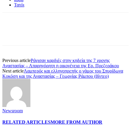
Τατόι
Previous article
Ράγισαν καρδιές στην κηδεία της 7 χρονης
Αναστασίας – Απαρηγόρητη η οικογένεια της Ερ. Πρεζεράκου
Next article
Λαμπερός και ελληνοπρεπής ο γάμος του Σπυρίδωνα
Κοκόση και της Αναστασίας – Γεωργίας Ράμπου (βίντεο)
Newsroom
RELATED ARTICLES
MORE FROM AUTHOR