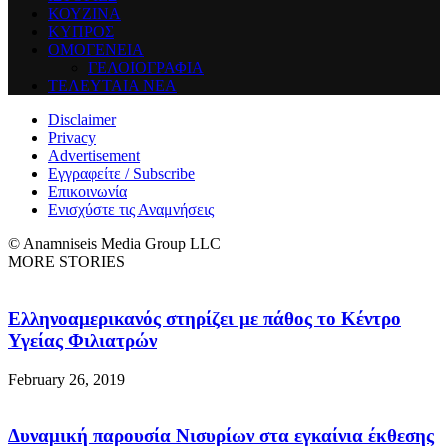
ΚΟΥΖΙΝΑ
ΚΥΠΡΟΣ
ΟΜΟΓΕΝΕΙΑ
ΓΕΛΟΙΟΓΡΑΦΙΑ
ΤΕΛΕΥΤΑΙΑ ΝΕΑ
Disclaimer
Privacy
Advertisement
Εγγραφείτε / Subscribe
Επικοινωνία
Ενισχύστε τις Αναμνήσεις
© Anamniseis Media Group LLC
MORE STORIES
Ελληνοαμερικανός στηρίζει με πάθος το Κέντρο
Υγείας Φιλιατρών
February 26, 2019
Δυναμική παρουσία Νισυρίων στα εγκαίνια έκθεσης