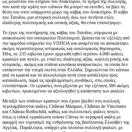
ως μουσείου του κτηρίου του Ανακτόρου, το τμήμα της συλλογής,
που κατά την κρίση των ειδικών θα μπορεί να εκτεθεί, να βρει τη
θέση του στον υπάρχοντα χώρο της κάβας του Ανακτόρου. Η κάβα
του Τατοΐου, μια ιστορική συλλογή, άνω των πενήντα ετών,
ιδιαίτερης πολιτισμικής και οινικής αξίας, θα είναι επισκέψιμη».
Το έργο της συντήρησης της κάβας του Τατοΐου, σύμφωνα με
ανακοίνωση του υπουργείου Πολιτισμού, βρίσκεται σε εξέλιξη από
την αρμόδια υπηρεσία του ΥΠΠΟΑ και αναμένεται να αποκαλύψει
ακόμη περισσότερους ιστορικούς και οινολογικούς θησαυρούς.
Ήδη, σε 235 κιβώτια έχουν αρχειοθετηθεί περίπου 4.000 φιάλες
κρασιών και ποτών, με ετικέτες ιδιαίτερης αξίας -καλλιτεχνικής και
ιστορικής-, ακόμη και σπάνια κουτάκια αναψυκτικών, τα οποία δεν
εισάγονταν την εποχή εκείνη στην Ελλάδα. Σημειώνεται ότι κάποια
από τα κρασιά και τα αλκοολούχα ποτά είναι κατάλληλα προς
κατανάλωση, παρά τις προβληματικές συνθήκες, στις οποίες
εντοπίστηκαν. Οι εργασίες συνεχίζονται με την εξέταση 300 ακόμη
κιβωτίων, προκειμένου να αξιολογηθεί η κατάσταση των φιαλών.
Μεταξύ των σπάνιων κρασιών που έχουν βρεθεί στη συλλογή,
περιλαμβάνονται φιάλες Château Margaux, Château de Vincennes
και Château Rothschild, καθώς και συλλεκτικές φιάλες ποτών,
όπως η ειδική εμφιάλωση ουίσκι Chivas σε κεραμική φιάλη με
αφορμή τον εορτασμό της ενθρόνισης της βασίλισσας Ελισάβετ της
Αγγλίας. Παράλληλα, υπάρχει μία πλούσια συλλογή φιαλών, με