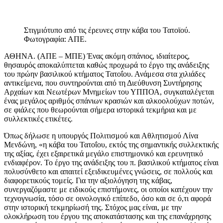
Στιγμιότυπο από τις έρευνες στην κάβα του Τατοϊού.
Φωτογραφία: ΑΠΕ.
ΑΘΗΝΑ. (ΑΠΕ – ΜΠΕ) Ένας ακόμη σπάνιος, ιδιαίτερος,
θησαυρός αποκαλύπτεται καθώς προχωρά το έργο της ανάδειξης
του πρώην βασιλικού κτήματος Τατοΐου. Ανάμεσα στα χιλιάδες
αντικείμενα, που συντηρούνται από τη Διεύθυνση Συντήρησης
Αρχαίων και Νεωτέρων Μνημείων του ΥΠΠΟΑ, συγκαταλέγεται
ένας μεγάλος αριθμός σπάνιων κρασιών και αλκοολούχων ποτών,
σε φιάλες που θεωρούνται σήμερα ιστορικά τεκμήρια και με
συλλεκτικές ετικέτες.
Όπως δήλωσε η υπουργός Πολιτισμού και Αθλητισμού Λίνα
Μενδώνη, «η κάβα του Τατοΐου, εκτός της σημαντικής συλλεκτικής
της αξίας, έχει εξαιρετικά μεγάλο επιστημονικό και ερευνητικό
ενδιαφέρον. Το έργο της ανάδειξης του π. βασιλικού κτήματος είναι
πολυσύνθετο και απαιτεί εξειδικευμένες γνώσεις, σε πολλούς και
διαφορετικούς τομείς. Για την αξιολόγηση της κάβας,
συνεργαζόμαστε με ειδικούς επιστήμονες, οι οποίοι κατέχουν την
τεχνογνωσία, τόσο σε οινολογικό επίπεδο, όσο και σε ό,τι αφορά
στην ιστορική τεκμηρίωσή της. Στόχος μας είναι, με την
ολοκλήρωση του έργου της αποκατάστασης και της επανάχρησης