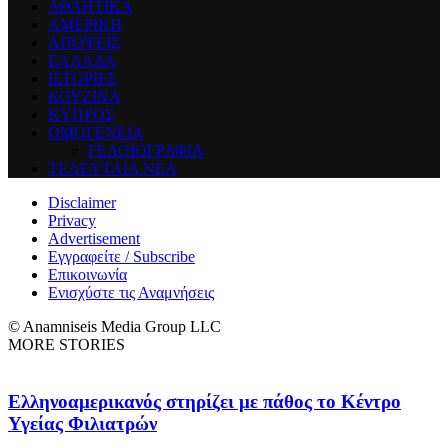
ΑΘΛΗΤΙΚΑ
ΑΜΕΡΙΚΗ
ΑΠΟΨΕΙΣ
ΕΛΛΑΔΑ
ΙΣΤΟΡΙΕΣ
ΚΟΥΖΙΝΑ
ΚΥΠΡΟΣ
ΟΜΟΓΕΝΕΙΑ
ΓΕΛΟΙΟΓΡΑΦΙΑ
ΤΕΛΕΥΤΑΙΑ ΝΕΑ
Disclaimer
Privacy
Advertisement
Εγγραφείτε / Subscribe
Επικοινωνία
Ενισχύστε τις Αναμνήσεις
© Anamniseis Media Group LLC
MORE STORIES
Ελληνοαμερικανός στηρίζει με πάθος το Κέντρο
Υγείας Φιλιατρών