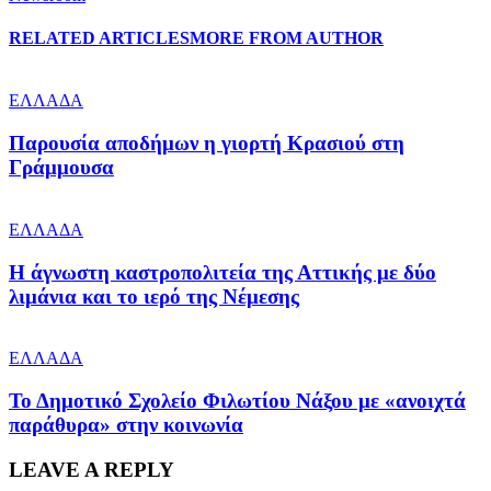
RELATED ARTICLES
MORE FROM AUTHOR
ΕΛΛΑΔΑ
Παρουσία αποδήμων η γιορτή Κρασιού στη
Γράμμουσα
ΕΛΛΑΔΑ
Η άγνωστη καστροπολιτεία της Αττικής με δύο
λιμάνια και το ιερό της Νέμεσης
ΕΛΛΑΔΑ
Το Δημοτικό Σχολείο Φιλωτίου Νάξου με «ανοιχτά
παράθυρα» στην κοινωνία
LEAVE A REPLY