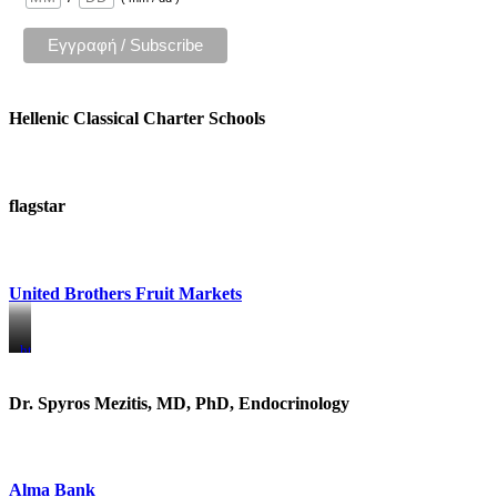
Hellenic Classical Charter Schools
flagstar
United Brothers Fruit Markets
https://www.unitedbrothersfruitmarkets.com/
https://www.unitedbrothersfruitmarkets.com/
Dr. Spyros Mezitis, MD, PhD, Endocrinology
Alma Bank