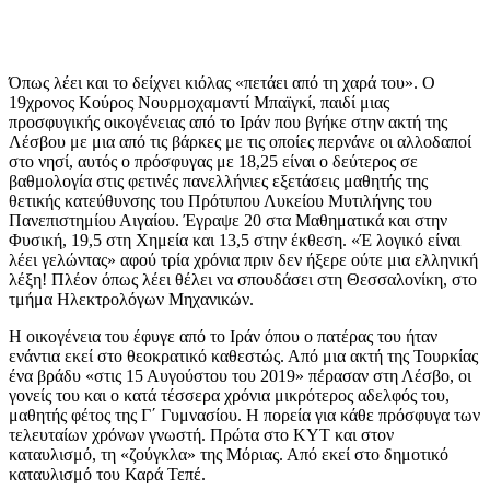
Όπως λέει και το δείχνει κιόλας «πετάει από τη χαρά του». Ο
19χρονος Κούρος Νουρμοχαμαντί Μπαϊγκί, παιδί μιας
προσφυγικής οικογένειας από το Ιράν που βγήκε στην ακτή της
Λέσβου με μια από τις βάρκες με τις οποίες περνάνε οι αλλοδαποί
στο νησί, αυτός ο πρόσφυγας με 18,25 είναι ο δεύτερος σε
βαθμολογία στις φετινές πανελλήνιες εξετάσεις μαθητής της
θετικής κατεύθυνσης του Πρότυπου Λυκείου Μυτιλήνης του
Πανεπιστημίου Αιγαίου. Έγραψε 20 στα Μαθηματικά και στην
Φυσική, 19,5 στη Χημεία και 13,5 στην έκθεση. «Έ λογικό είναι
λέει γελώντας» αφού τρία χρόνια πριν δεν ήξερε ούτε μια ελληνική
λέξη! Πλέον όπως λέει θέλει να σπουδάσει στη Θεσσαλονίκη, στο
τμήμα Ηλεκτρολόγων Μηχανικών.
Η οικογένεια του έφυγε από το Ιράν όπου ο πατέρας του ήταν
ενάντια εκεί στο θεοκρατικό καθεστώς. Από μια ακτή της Τουρκίας
ένα βράδυ «στις 15 Αυγούστου του 2019» πέρασαν στη Λέσβο, οι
γονείς του και ο κατά τέσσερα χρόνια μικρότερος αδελφός του,
μαθητής φέτος της Γ΄ Γυμνασίου. Η πορεία για κάθε πρόσφυγα των
τελευταίων χρόνων γνωστή. Πρώτα στο ΚΥΤ και στον
καταυλισμό, τη «ζούγκλα» της Μόριας. Από εκεί στο δημοτικό
καταυλισμό του Καρά Τεπέ.