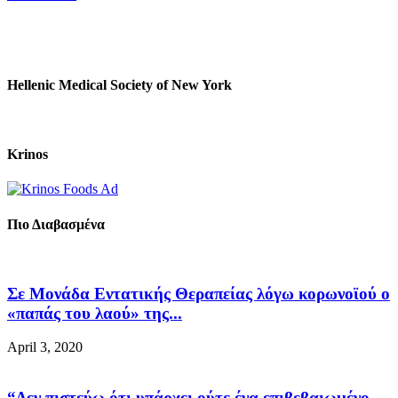
Hellenic Medical Society of New York
Krinos
Πιο Διαβασμένα
Σε Μονάδα Εντατικής Θεραπείας λόγω κορωνοϊού ο
«παπάς του λαού» της...
April 3, 2020
“Δεν πιστεύω ότι υπάρχει ούτε ένα επιβεβαιωμένο