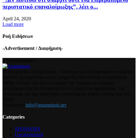
περιστατικό επαναλοίμωξης”, λέει ο...
April 24, 2020
Load more
Ροή Ειδήσεων
-Advertisement / Διαφήμιση-
- Advertisement -
Η ιστοσελίδα «Αναμνήσεις – Πάνθεον του Ελληνισμού» αποτελεί
μια από τις σημαντικότερες υπηρεσίες του ομίλου «Anamniseis
Media Group» και έχει ως στόχο την έγκυρη και έγκαιρη
ενημέρωση για τα τεκταινόμενα στο χώρο της ομογένειας, της
γενέτειρας και του απανταχού ελληνισμού, καθώς επίσης και στις
ΗΠΑ.
Contact us:
info@anamniseis.net
Categories
SPONSORS
Uncategorized