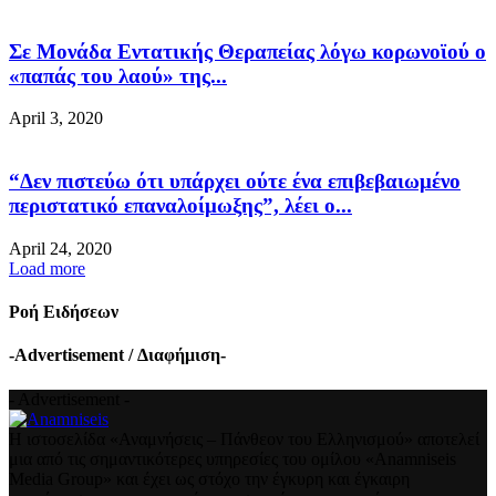
Σε Μονάδα Εντατικής Θεραπείας λόγω κορωνοϊού ο
«παπάς του λαού» της...
April 3, 2020
“Δεν πιστεύω ότι υπάρχει ούτε ένα επιβεβαιωμένο
περιστατικό επαναλοίμωξης”, λέει ο...
April 24, 2020
Load more
Ροή Ειδήσεων
-Advertisement / Διαφήμιση-
- Advertisement -
Η ιστοσελίδα «Αναμνήσεις – Πάνθεον του Ελληνισμού» αποτελεί
μια από τις σημαντικότερες υπηρεσίες του ομίλου «Anamniseis
Media Group» και έχει ως στόχο την έγκυρη και έγκαιρη