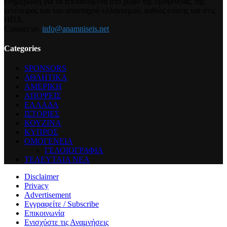
ενημέρωση για τα τεκταινόμενα στο χώρο της ομογένειας, της
γενέτειρας και του απανταχού ελληνισμού, καθώς επίσης και στις
ΗΠΑ.
Contact us:
info@anamniseis.net
Categories
SPONSORS
ΑΘΛΗΤΙΚΑ
ΑΜΕΡΙΚΗ
ΑΠΟΨΕΙΣ
ΕΛΛΑΔΑ
ΙΣΤΟΡΙΕΣ
ΚΟΥΖΙΝΑ
ΚΥΠΡΟΣ
ΟΜΟΓΕΝΕΙΑ
ΓΕΛΟΙΟΓΡΑΦΙΑ
ΤΕΛΕΥΤΑΙΑ ΝΕΑ
Disclaimer
Privacy
Advertisement
Εγγραφείτε / Subscribe
Επικοινωνία
Ενισχύστε τις Αναμνήσεις