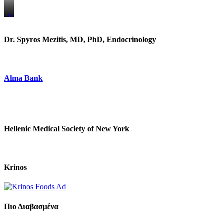
https://www.unitedbrothersfruitmarkets.com/
https://www.unitedbrothersfruitmarkets.com/
Dr. Spyros Mezitis, MD, PhD, Endocrinology
Alma Bank
Hellenic Medical Society of New York
Krinos
Πιο Διαβασμένα