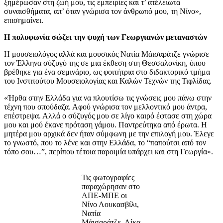
ξημέρωσαν στη ζωή μου, τις εμπειρίες και τ’ ατέλειωτα
συναισθήματα, απ’ όταν γνώρισα τον άνθρωπό μου, τη Νίνο»,
επισημαίνει.
Η πολυφωνία σώζει την ψυχή των Γεωργιανών μεταναστών
Η μουσειολόγος αλλά και μουσικός Νατία Μάισαράτζε γνώρισε
τον Έλληνα σύζυγό της σε μια έκθεση στη Θεσσαλονίκη, όπου
βρέθηκε για ένα σεμινάριο, ως φοιτήτρια στο διδακτορικό τμήμα
του Ινστιτούτου Μουσειολογίας και Καλών Τεχνών της Τιφλίδας.
«Ήρθα στην Ελλάδα για να πλουτίσω τις γνώσεις μου πάνω στην
τέχνη που σπούδαζα. Αφού γνώρισα τον μελλοντικό μου άντρα,
επέστρεψα. Αλλά ο σύζυγός μου σε λίγο καιρό έφτασε στη χώρα
μου και μού έκανε πρόταση γάμου. Παντρεύτηκα από έρωτα. Η
μητέρα μου αρχικά δεν ήταν σύμφωνη με την επιλογή μου. Έλεγε
το γνωστό, που το λένε και στην Ελλάδα, το “παπούτσι από τον
τόπο σου…”, περίπου τέτοια παροιμία υπάρχει και στη Γεωργία».
Τις φωτογραφίες
παραχώρησαν στο
ΑΠΕ-ΜΠΕ οι
Νίνο Λουκασβίλι,
Νατία
Μάισαράτζε, Λίκα