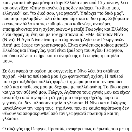
και εγκαταστάθηκα μόνιμα στην Ελλάδα πριν από 15 χρόνια», λέει
και συνεχίζει: «Στην οικογένειά μας δεν υπάρχει “το δικό μου,
ελληνικό” και “το δικό σου, γεωργιανό”. Υπάρχει “το δικό μας”,
που συμπεριλαμβάνει όλα όσα αγαπάμε και οι δυο μας. Σεβόμαστε
ο ένας τον άλλο και τις επιθυμίες του καθενός», αναφέρει,
επισημαίνοντας ότι η σχέση αιώνων μεταξύ Γεωργίας και Ελλάδας
είναι σφραγισμένη και με τον χριστιανισμό. «Με βάπτισαν Νίνο
(Νίνα). Η Αγία Νίνο είναι η πιο σημαντική Αγία των Γεωργιανών.
Αυτή μας έφερε τον χριστιανισμό. Είναι συνδετικός κρίκος μεταξύ
Ελλάδας και Γεωργίας, γιατί είναι ξαδέρφη του Αγίου Γεωργίου,
απ’ όπου λένε ότι πήρε και το όνομά της η Γεωργία, η πατρίδα
μου».
Σε ό,τι αφορά τη σχέση με συγγενείς, η Νίνο λέει ότι στάθηκε
τυχερή. «Με τα πεθερικά μου έχω φανταστική σχέση. Η πεθερά
μου έχει ταξιδέψει πολλές φορές στη χώρα μου και την αγαπάει
πολύ και ο πεθερός μου με δέχτηκε με πολλή αγάπη. Το ίδιο ισχύει
και για τον σύζυγό μου, Γιώργο. Αγάπησε τους γονείς μου και είχαν
αναπτύξει από την πρώτη στιγμή μια υπέροχη σχέση, παρά το
γεγονός ότι δεν μιλούσαν την ίδια γλώσσα. Η Νίνο και ο Γιώργος
μεγαλώνουν την κόρη τους, της Άννα, που σε καμία περίπτωση δεν
θέλουν να απομακρυνθεί από τον γεωργιανό πολιτισμό και τη
γλώσσα.
Ο σύζυγός της Γιώργος Πρασσάς αναφέρει πως ο έρωτάς του με τη