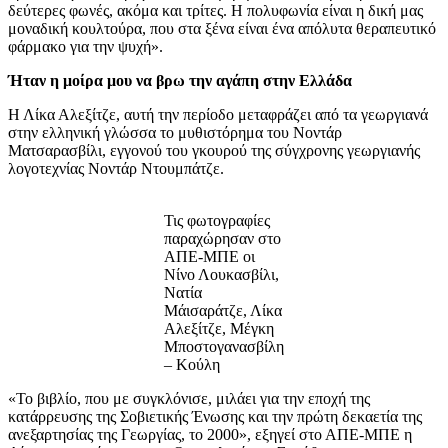
δεύτερες φωνές, ακόμα και τρίτες. Η πολυφωνία είναι η δική μας
μοναδική κουλτούρα, που στα ξένα είναι ένα απόλυτα θεραπευτικό
φάρμακο για την ψυχή».
Ήταν η μοίρα μου να βρω την αγάπη στην Ελλάδα
Η Λίκα Αλεξίτζε, αυτή την περίοδο μεταφράζει από τα γεωργιανά
στην ελληνική γλώσσα το μυθιστόρημα του Νοντάρ
Ματσαρασβίλι, εγγονού του γκουρού της σύγχρονης γεωργιανής
λογοτεχνίας Νοντάρ Ντουμπάτζε.
Τις φωτογραφίες
παραχώρησαν στο
ΑΠΕ-ΜΠΕ οι
Νίνο Λουκασβίλι,
Νατία
Μάισαράτζε, Λίκα
Αλεξίτζε, Μέγκη
Μποστογανασβίλη
– Κούλη
«Το βιβλίο, που με συγκλόνισε, μιλάει για την εποχή της
κατάρρευσης της Σοβιετικής Ένωσης και την πρώτη δεκαετία της
ανεξαρτησίας της Γεωργίας, το 2000», εξηγεί στο ΑΠΕ-ΜΠΕ η