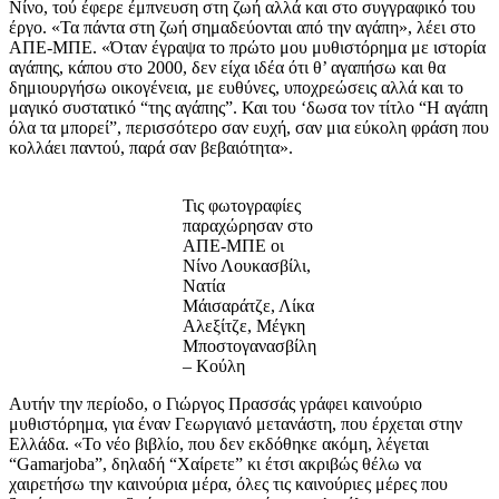
Νίνο, τού έφερε έμπνευση στη ζωή αλλά και στο συγγραφικό του
έργο. «Τα πάντα στη ζωή σημαδεύονται από την αγάπη», λέει στο
ΑΠΕ-ΜΠΕ. «Όταν έγραψα το πρώτο μου μυθιστόρημα με ιστορία
αγάπης, κάπου στο 2000, δεν είχα ιδέα ότι θ’ αγαπήσω και θα
δημιουργήσω οικογένεια, με ευθύνες, υποχρεώσεις αλλά και το
μαγικό συστατικό “της αγάπης”. Και του ‘δωσα τον τίτλο “Η αγάπη
όλα τα μπορεί”, περισσότερο σαν ευχή, σαν μια εύκολη φράση που
κολλάει παντού, παρά σαν βεβαιότητα».
Τις φωτογραφίες
παραχώρησαν στο
ΑΠΕ-ΜΠΕ οι
Νίνο Λουκασβίλι,
Νατία
Μάισαράτζε, Λίκα
Αλεξίτζε, Μέγκη
Μποστογανασβίλη
– Κούλη
Αυτήν την περίοδο, ο Γιώργος Πρασσάς γράφει καινούριο
μυθιστόρημα, για έναν Γεωργιανό μετανάστη, που έρχεται στην
Ελλάδα. «Το νέο βιβλίο, που δεν εκδόθηκε ακόμη, λέγεται
“Gamarjoba”, δηλαδή “Χαίρετε” κι έτσι ακριβώς θέλω να
χαιρετήσω την καινούρια μέρα, όλες τις καινούριες μέρες που