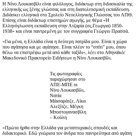
Η Νίνο Λουκασβίλι είναι φιλόλογος, διδάκτωρ στη διδασκαλία της
ελληνικής ως ξένης γλώσσας και στη διαπολιτισμική εκπαίδευση.
Διδάσκει ελληνικά στο Σχολείο Νεοελληνικής Γλώσσας του ΑΠΘ.
Επίσης είναι διδάκτωρ επιστημών αγωγής, με θέμα «Η
Ελληνόγλωσση εκπαίδευση στην Ατζαρία (σς.Γεωργια) 1850-
1938» και είναι παντρεμένη με τον συγγραφέα Γεώργιο Πρασσά.
«Για μένα, η Ελλάδα είναι η δεύτερη πατρίδα μου. Είναι η χώρα
που αγάπησα και με αγάπησε. Είναι πλέον το “σπίτι” μου, όπου
θέλω να επιστρέψω μετά από κάθε ταξίδι», λέει στο Αθηναϊκό/
Μακεδονικό Πρακτορείο Ειδήσεων η Νίνο Λουκασβίλι.
Τις φωτογραφίες
παραχώρησαν στο
ΑΠΕ-ΜΠΕ οι
Νίνο Λουκασβίλι,
Νατία
Μάισαράτζε, Λίκα
Αλεξίτζε, Μέγκη
Μποστογανασβίλη
– Κούλη
«Πρώτα ήρθα στην Ελλάδα για μεταπτυχιακές σπουδές και
διδακτορικό. Εδώ γνώρισα τον άνδρα που παντρεύτηκα από αγάπη