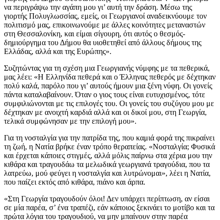
να περιγράψω την αγάπη μου γι’ αυτή την δράση. Μέσω της
γιορτής Πολυγλωσσίας, εμείς, οι Γεωργιανοί αναδεικνύουμε τον
πολιτισμό μας, επικοινωνούμε με άλλες κοινότητες μεταναστών
στη Θεσσαλονίκη, και είμαι σίγουρη, ότι αυτός ο θεσμός-
δημιούργημα του Δήμου θα υιοθετηθεί από άλλους δήμους της
Ελλάδας, αλλά και της Ευρώπης».
Συζητώντας για τη σχέση μια Γεωργιανής νύμφης με τα πεθερικά,
μας λέει: «Η Ελληνίδα πεθερά και ο Έλληνας πεθερός με δέχτηκαν
πολύ καλά, παρόλο που γι’ αυτούς ήμουν μια ξένη νύφη. Οι γονείς
πάντα καταλαβαίνουν. Όταν ο γιος τους είναι ευτυχισμένος, τότε
συμφιλιώνονται με τις επιλογές του. Οι γονείς του συζύγου μου με
δέχτηκαν με ανοιχτή καρδιά αλλά και οι δικοί μου, στη Γεωργία,
τελικά συμφώνησαν με την επιλογή μου».
Για τη νοσταλγία για την πατρίδα της, που καμιά φορά της πικραίνει
τη ζωή, η Νατία βρήκε έναν τρόπο θεραπείας. «Νοσταλγία; Φυσικά
και έρχεται κάποιες στιγμές, αλλά μόλις παίρνω στα χέρια μου την
κιθάρα και τραγουδάω τα μελωδικά γεωργιανά τραγούδια, που τα
λατρεύω, μού φεύγει η νοσταλγία και λυτρώνομαι», λέει η Νατία,
που παίζει εκτός από κιθάρα, πιάνο και άρπα.
«Στη Γεωργία τραγουδούν όλοι! Δεν υπάρχει περίπτωση, αν είσαι
σε μία παρέα, σ’ ένα τραπέζι, εάν κάποιος ξεκινάει το μοτίβο και τα
πρώτα λόγια του τραγουδιού, να μην μπαίνουν στην παρέα