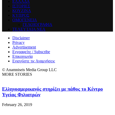
ΕΛΛΑΔΑ
ΙΣΤΟΡΙΕΣ
ΚΟΥΖΙΝΑ
ΚΥΠΡΟΣ
ΟΜΟΓΕΝΕΙΑ
ΓΕΛΟΙΟΓΡΑΦΙΑ
ΤΕΛΕΥΤΑΙΑ ΝΕΑ
Disclaimer
Privacy
Advertisement
Εγγραφείτε / Subscribe
Επικοινωνία
Ενισχύστε τις Αναμνήσεις
© Anamniseis Media Group LLC
MORE STORIES
Ελληνοαμερικανός στηρίζει με πάθος το Κέντρο
Υγείας Φιλιατρών
February 26, 2019