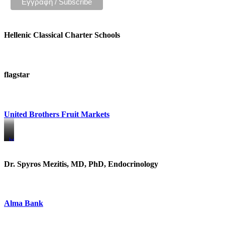
Hellenic Classical Charter Schools
flagstar
United Brothers Fruit Markets
https://www.unitedbrothersfruitmarkets.com/
https://www.unitedbrothersfruitmarkets.com/
Dr. Spyros Mezitis, MD, PhD, Endocrinology
Alma Bank