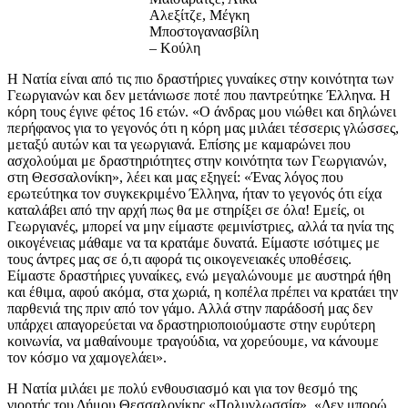
Αλεξίτζε, Μέγκη
Μποστογανασβίλη
– Κούλη
Η Νατία είναι από τις πιο δραστήριες γυναίκες στην κοινότητα των
Γεωργιανών και δεν μετάνιωσε ποτέ που παντρεύτηκε Έλληνα. Η
κόρη τους έγινε φέτος 16 ετών. «Ο άνδρας μου νιώθει και δηλώνει
περήφανος για το γεγονός ότι η κόρη μας μιλάει τέσσερις γλώσσες,
μεταξύ αυτών και τα γεωργιανά. Επίσης με καμαρώνει που
ασχολούμαι με δραστηριότητες στην κοινότητα των Γεωργιανών,
στη Θεσσαλονίκη», λέει και μας εξηγεί: «Ένας λόγος που
ερωτεύτηκα τον συγκεκριμένο Έλληνα, ήταν το γεγονός ότι είχα
καταλάβει από την αρχή πως θα με στηρίξει σε όλα! Εμείς, οι
Γεωργιανές, μπορεί να μην είμαστε φεμινίστριες, αλλά τα ηνία της
οικογένειας μάθαμε να τα κρατάμε δυνατά. Είμαστε ισότιμες με
τους άντρες μας σε ό,τι αφορά τις οικογενειακές υποθέσεις.
Είμαστε δραστήριες γυναίκες, ενώ μεγαλώνουμε με αυστηρά ήθη
και έθιμα, αφού ακόμα, στα χωριά, η κοπέλα πρέπει να κρατάει την
παρθενιά της πριν από τον γάμο. Αλλά στην παράδοσή μας δεν
υπάρχει απαγορεύεται να δραστηριοποιούμαστε στην ευρύτερη
κοινωνία, να μαθαίνουμε τραγούδια, να χορεύουμε, να κάνουμε
τον κόσμο να χαμογελάει».
Η Νατία μιλάει με πολύ ενθουσιασμό και για τον θεσμό της
γιορτής του Δήμου Θεσσαλονίκης «Πολυγλωσσία». «Δεν μπορώ