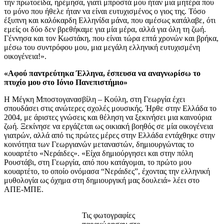
την πρωτοείδα, ηρέμησα, γιατί μπροστά μου ήταν μια μητέρα που
το μόνο που ήθελε ήταν να είναι ευτυχισμένος ο γιος της. Τόσο
έξυπνη και καλόκαρδη Ελληνίδα μάνα, που αμέσως κατάλαβε, ότι
εμείς οι δύο δεν βρεθήκαμε για μία μέρα, αλλά για όλη τη ζωή.
Γέννησα και τον Κωστάκη, που είναι τώρα επτά χρονών και βρήκα,
μέσω του συντρόφου μου, μια μεγάλη ελληνική ευτυχισμένη
οικογένεια!».
«Αφού παντρεύτηκα Έλληνα, έσπευσα να αναγνωρίσω το
πτυχίο μου στο Ιόνιο Πανεπιστήμιο»
Η Μέγκη Μποστογανασβίλη – Κούλη, στη Γεωργία έχει
σπουδάσει στις ανώτερες σχολές μουσικής. Ήρθε στην Ελλάδα το
2004, με άριστες γνώσεις και θέληση να ξεκινήσει μια καινούρια
ζωή. Ξεκίνησε να εργάζεται ως οικιακή βοηθός σε μία οικογένεια
γιατρών, αλλά από τις πρώτες μέρες στην Ελλάδα εντάχθηκε στην
κοινότητα των Γεωργιανών μεταναστών, δημιουργώντας το
κουαρτέτο «Νεράιδες». «Είχα δημιούργησει και στην πόλη
Ρουστάβι, στη Γεωργία, από που κατάγομαι, το πρώτο μου
κουαρτέτο, το οποίο ονόμασα “Νεράιδες”, έχοντας την ελληνική
μυθολογία ως όχημα στη δημιουργική μας δουλειά» λέει στο
ΑΠΕ-ΜΠΕ.
Τις φωτογραφίες