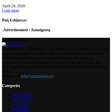
April 24, 2020
Load more
Ροή Ειδήσεων
-Advertisement / Διαφήμιση-
- Advertisement -
Η ιστοσελίδα «Αναμνήσεις – Πάνθεον του Ελληνισμού» αποτελεί
μια από τις σημαντικότερες υπηρεσίες του ομίλου «Anamniseis
Media Group» και έχει ως στόχο την έγκυρη και έγκαιρη
ενημέρωση για τα τεκταινόμενα στο χώρο της ομογένειας, της
γενέτειρας και του απανταχού ελληνισμού, καθώς επίσης και στις
ΗΠΑ.
Contact us:
info@anamniseis.net
Categories
SPONSORS
ΑΘΛΗΤΙΚΑ
ΑΜΕΡΙΚΗ
ΑΠΟΨΕΙΣ