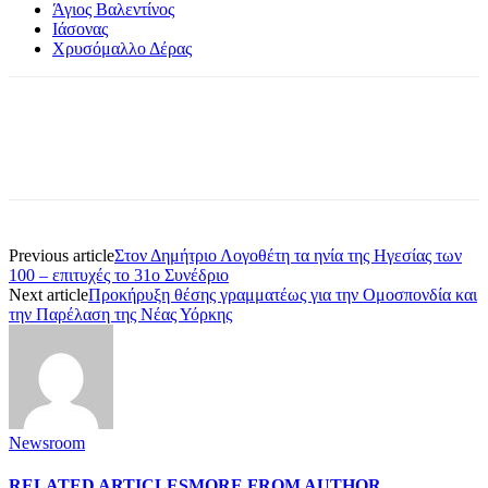
Άγιος Βαλεντίνος
Ιάσονας
Χρυσόμαλλο Δέρας
Previous article
Στον Δημήτριο Λογοθέτη τα ηνία της Ηγεσίας των
100 – επιτυχές το 31ο Συνέδριο
Next article
Προκήρυξη θέσης γραμματέως για την Ομοσπονδία και
την Παρέλαση της Νέας Υόρκης
Newsroom
RELATED ARTICLES
MORE FROM AUTHOR