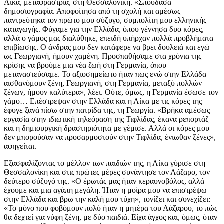
Λίκα, μεταφράστρια, στη Θεσσαλονίκη. «Σπούδασα
δημοσιογραφία. Αποφοίτησα από τη σχολή και αμέσως
παντρεύτηκα τον πρώτο μου σύζυγο, συμπολίτη μου ελληνικής
καταγωγής. Φύγαμε για την Ελλάδα, όπου γέννησα δυο κόρες,
αλλά ο γάμος μας διαλύθηκε, επειδή υπήρχαν πολλά προβλήματα
επιβίωσης. Ο άνδρας μου δεν κατάφερε να βρει δουλειά και εγώ
ως Γεωργιανή, ήμουν χαμένη. Προσπαθήσαμε στα χρόνια της
κρίσης να βρούμε μια νέα ζωή στη Γερμανία, όπου
μεταναστεύσαμε. Το αξιοσημείωτο ήταν πως ενώ στην Ελλάδα
αισθανόμουν ξένη, Γεωργιανή, στη Γερμανία, μεταξύ πολλών
ξένων, ήμουν καλύτερα», λέει. Ούτε, όμως, η Γερμανία έσωσε τον
γάμο… Επέστρεψαν στην Ελλάδα και η Λίκα με τις κόρες της
έφυγε ξανά πίσω στην πατρίδα της, τη Γεωργία. «Βρήκα αμέσως
εργασία στην ιδιωτική τηλεόραση της Τιφλίδας, έκανα ρεπορτάζ
και η δημιουργική δραστηριότητα με γέμισε. Αλλά οι κόρες μου
δεν μπορούσαν να προσαρμοστούν στην Τιφλίδα, ένιωθαν ξένες»,
αφηγείται.
Εξασφαλίζοντας το μέλλον των παιδιών της, η Λίκα γύρισε στη
Θεσσαλονίκη και στις πρώτες μέρες συνάντησε τον Λάζαρο, τον
δεύτερο σύζυγό της. «Ο έρωτάς μας ήταν κεραυνοβόλος, αλλά
έχουμε και μια αγάπη μεγάλη. Ήταν η μοίρα μου να επιστρέψω
στην Ελλάδα και βρω την καλή μου τύχη», τονίζει και συνεχίζει:
«Το μόνο που φοβόμουν πολύ ήταν η μητέρα του Λάζαρου, το πώς
θα δεχτεί για νύφη ξένη, με δύο παιδιά. Είχα άγχος και, όμως, όταν