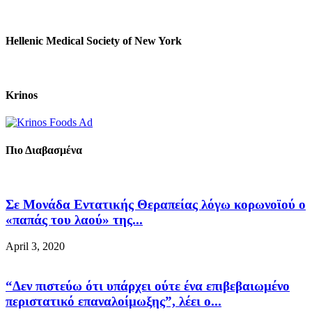
Hellenic Medical Society of New York
Krinos
Πιο Διαβασμένα
Σε Μονάδα Εντατικής Θεραπείας λόγω κορωνοϊού ο
«παπάς του λαού» της...
April 3, 2020
“Δεν πιστεύω ότι υπάρχει ούτε ένα επιβεβαιωμένο
περιστατικό επαναλοίμωξης”, λέει ο...