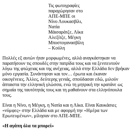
Τις φωτογραφίες
παραχώρησαν στο
ΑΠΕ-ΜΠΕ οι
Νίνο Λουκασβίλι,
Νατία
Μάισαράτζε, Λίκα
Αλεξίτζε, Μέγκη
Μποστογανασβίλη
– Κούλη
Πολλές εξ αυτών ήταν μορφωμένες, αλλά αναγκάστηκαν να
παρατήσουν τις σπουδές στην πατρίδα τους και να ξενιτευτούν
λόγω της φτώχειας και της ανέχειας, αλλά στην Ελλάδα δεν βρήκαν
μόνο εργασία. Συνάντησαν και τον… έρωτα και έκαναν
οικογένειες. Άλλες, δεύτερης γενιάς, σπούδασαν εδώ, μιλούν
άπταιστα την ελληνική γλώσσα, ενώ τη μητρική την κρατάνε ως
σημαία της ταυτότητάς τους και τη μαθαίνουν στα ελληνόπουλα
τους.
Είναι η Νίνο, η Μέγκη, η Νατία και η Λίκα. Είναι Καυκάσιες
«νύμφες» στην Ελλάδα και με αφορμή την «Ημέρα των
Ερωτευμένων», μίλησαν στο ΑΠΕ-ΜΠΕ.
«Η αγάπη όλα τα μπορεί»