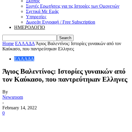
Σκοπός
Συχνές Ερωτήσεις για τις Ιστορίες των Ομογενών
Σχετικά Με Εμάς
Υπηρεσίες
Δωρεάν Εγγραφή / Free Subscription
ΗΜΕΡΟΛΟΓΙΟ
Home
ΕΛΛΑΔΑ
Άγιος Βαλεντίνος: Ιστορίες γυναικών από τον
Καύκασο, που παντρεύτηκαν Ελληνες
ΕΛΛΑΔΑ
Άγιος Βαλεντίνος: Ιστορίες γυναικών από
τον Καύκασο, που παντρεύτηκαν Ελληνες
By
Newsroom
-
February 14, 2022
0