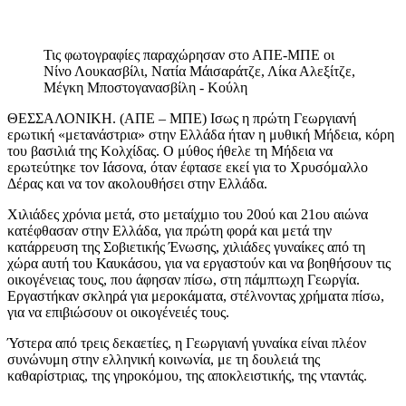
Τις φωτογραφίες παραχώρησαν στο ΑΠΕ-ΜΠΕ οι
Νίνο Λουκασβίλι, Νατία Μάισαράτζε, Λίκα Αλεξίτζε,
Μέγκη Μποστογανασβίλη - Κούλη
ΘΕΣΣΑΛΟΝΙΚΗ. (ΑΠΕ – ΜΠΕ) Ισως η πρώτη Γεωργιανή
ερωτική «μετανάστρια» στην Ελλάδα ήταν η μυθική Μήδεια, κόρη
του βασιλιά της Κολχίδας. Ο μύθος ήθελε τη Μήδεια να
ερωτεύτηκε τον Ιάσονα, όταν έφτασε εκεί για το Χρυσόμαλλο
Δέρας και να τον ακολουθήσει στην Ελλάδα.
Χιλιάδες χρόνια μετά, στο μεταίχμιο του 20ού και 21ου αιώνα
κατέφθασαν στην Ελλάδα, για πρώτη φορά και μετά την
κατάρρευση της Σοβιετικής Ένωσης, χιλιάδες γυναίκες από τη
χώρα αυτή του Καυκάσου, για να εργαστούν και να βοηθήσουν τις
οικογένειας τους, που άφησαν πίσω, στη πάμπτωχη Γεωργία.
Εργαστήκαν σκληρά για μεροκάματα, στέλνοντας χρήματα πίσω,
για να επιβιώσουν οι οικογένειές τους.
Ύστερα από τρεις δεκαετίες, η Γεωργιανή γυναίκα είναι πλέον
συνώνυμη στην ελληνική κοινωνία, με τη δουλειά της
καθαρίστριας, της γηροκόμου, της αποκλειστικής, της νταντάς.