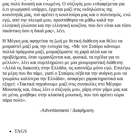
μας πολύ δυνατή και ενωμένη. Ο σύζυγός μου ενδιαφέρεται για
ό,τι γεωργιανό υπάρχει, έρχεται μαζί στις εκδηλώσεις της
κοινότητάς μας, τού αρέσει η κουλτούρα μας και ο πολιτισμός, ενώ
εγώ, από την πλευρά μου, προσπάθησα να μάθω καλά την
ελληνική γλώσσα και την ελληνική κουζίνα, που δεν είναι και τόσο
πικάντικη όσο η δικιά μας», λέει.
Η Μέγκη μας αφηγείται τη ζωή με θετική διάθεση και θέλει να
μοιραστεί μαζί μας την ευτυχία της. «Με τον Σταύρο κάνουμε
πολλά πράγματα μαζί, μοιραζόμαστε τη χαρά αλλά και τα
προβλήματα, όταν εμφανίζονται και, φυσικά, τα σχέδια για το
μέλλον», λέει και συμπληρώνει με μια χιουμοριστική διάθεση:
«Αλλά τις διακοπές στην Ελλάδα, τις κανονίζω μόνο εγώ. Επιλέγω
τα μέρη που θα πάμε, γιατί ο Σταύρος σέβεται την ανάγκη μου να
γνωρίσω καλύτερα την Ελλάδα», αναφέρει χαρακτηριστικά και
εξηγεί: «Τακτικά πηγαίνουμε μαζί στις συναυλίες στο Μέγαρο
Μουσικής και, όπως λέει ο σύζυγός μου, χάρη στον γάμο μας και
σε μένα, μυήθηκε στην κλασική μουσική, που τού αρέσει τώρα
πάρα πολύ».
-Advertisement / Διαφήμιση-
TAGS