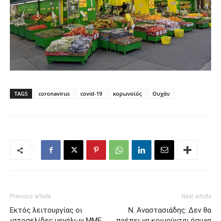
TAGS
coronavirus
covid-19
κορωνοϊός
Ουχάν
Previous article
Next article
Εκτός λειτουργίας οι
Ν. Αναστασιάδης: Δεν θα
ιστοσελίδες μεγάλων ΜΜΕ,
πρέπει να κοιμούνται ήσυχα