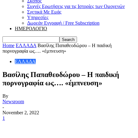
Σκοπός
Συχνές Ερωτήσεις για τις Ιστορίες των Ομογενών
Σχετικά Με Εμάς
Υπηρεσίες
Δωρεάν Εγγραφή / Free Subscription
ΗΜΕΡΟΛΟΓΙΟ
Home
ΕΛΛΑΔΑ
Βασίλης Παπαθεοδώρου – Η παιδική
πορνογραφία ως…. «έμπνευση»
ΕΛΛΑΔΑ
Βασίλης Παπαθεοδώρου – Η παιδική
πορνογραφία ως…. «έμπνευση»
By
Newsroom
-
November 2, 2022
1