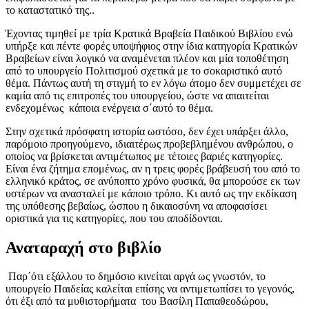
το καταστατικό της..
Έχοντας τιμηθεί με τρία Κρατικά Βραβεία Παιδικού Βιβλίου ενώ
υπήρξε και πέντε φορές υποψήφιος στην ίδια κατηγορία Κρατικών
Βραβείων είναι λογικό να αναμένεται πλέον και μία τοποθέτηση
από το υπουργείο Πολιτισμού σχετικά με το σοκαριστικό αυτό
θέμα. Πάντως αυτή τη στιγμή το εν λόγω άτομο δεν συμμετέχει σε
καμία από τις επιτροπές του υπουργείου, ώστε να απαιτείται
ενδεχομένως κάποια ενέργεια σ΄αυτό το θέμα.
Στην σχετικά πρόσφατη ιστορία ωστόσο, δεν έχει υπάρξει άλλο,
παρόμοιο προηγούμενο, ιδιαιτέρως προβεβλημένου ανθρώπου, ο
οποίος να βρίσκεται αντιμέτωπος με τέτοιες βαριές κατηγορίες.
Είναι ένα ζήτημα επομένως, αν η τρεις φορές βράβευσή του από το
ελληνικό κράτος, σε ανύποπτο χρόνο φυσικά, θα μπορούσε εκ των
υστέρων να ανασταλεί με κάποιο τρόπο. Κι αυτό ως την εκδίκαση
της υπόθεσης βεβαίως, ώσπου η δικαιοσύνη να αποφασίσει
οριστικά για τις κατηγορίες, που του αποδίδονται.
Αναταραχή στο βιβλίο
Παρ΄ότι εξάλλου το δημόσιο κινείται αργά ως γνωστόν, το
υπουργείο Παιδείας καλείται επίσης να αντιμετωπίσει το γεγονός,
ότι έξι από τα μυθιστορήματα του Βασίλη Παπαθεοδώρου,