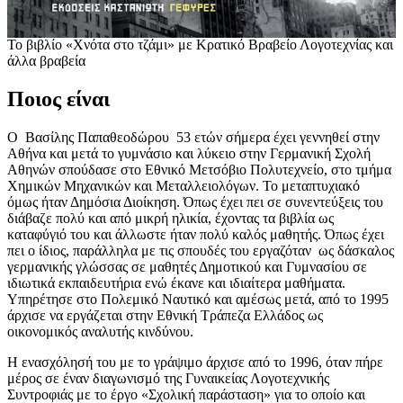
Το βιβλίο «Χνότα στο τζάμι» με Κρατικό Βραβείο Λογοτεχνίας και
άλλα βραβεία
Ποιος είναι
Ο Βασίλης Παπαθεοδώρου 53 ετών σήμερα έχει γεννηθεί στην
Αθήνα και μετά το γυμνάσιο και λύκειο στην Γερμανική Σχολή
Αθηνών σπούδασε στο Εθνικό Μετσόβιο Πολυτεχνείο, στο τμήμα
Χημικών Μηχανικών και Μεταλλειολόγων. Το μεταπτυχιακό
όμως ήταν Δημόσια Διοίκηση. Όπως έχει πει σε συνεντεύξεις του
διάβαζε πολύ και από μικρή ηλικία, έχοντας τα βιβλία ως
καταφύγιό του και άλλωστε ήταν πολύ καλός μαθητής. Όπως έχει
πει ο ίδιος, παράλληλα με τις σπουδές του εργαζόταν ως δάσκαλος
γερμανικής γλώσσας σε μαθητές Δημοτικού και Γυμνασίου σε
ιδιωτικά εκπαιδευτήρια ενώ έκανε και ιδιαίτερα μαθήματα.
Υπηρέτησε στο Πολεμικό Ναυτικό και αμέσως μετά, από το 1995
άρχισε να εργάζεται στην Εθνική Τράπεζα Ελλάδος ως
οικονομικός αναλυτής κινδύνου.
Η ενασχόλησή του με το γράψιμο άρχισε από το 1996, όταν πήρε
μέρος σε έναν διαγωνισμό της Γυναικείας Λογοτεχνικής
Συντροφιάς με το έργο «Σχολική παράσταση» για το οποίο και