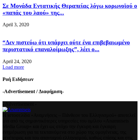
Σε Μονάδα Εντατικής Θεραπείας λόγω κορωνοϊού ο
«παπάς του λαού» της...
April 3, 2020
“Δεν πιστεύω ότι υπάρχει ούτε ένα επιβεβαιωμένο
περιστατικό επαναλοίμωξης”, λέει ο...
April 24, 2020
Load more
Ροή Ειδήσεων
-Advertisement / Διαφήμιση-
- Advertisement -
Η ιστοσελίδα «Αναμνήσεις – Πάνθεον του Ελληνισμού» αποτελεί
μια από τις σημαντικότερες υπηρεσίες του ομίλου «Anamniseis
Media Group» και έχει ως στόχο την έγκυρη και έγκαιρη
ενημέρωση για τα τεκταινόμενα στο χώρο της ομογένειας, της
γενέτειρας και του απανταχού ελληνισμού, καθώς επίσης και στις