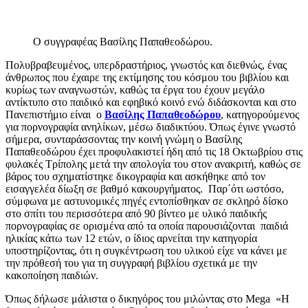
Ο συγγραφέας Βασίλης Παπαθεοδώρου.
Πολυβραβευμένος, υπερδραστήριος, γνωστός και διεθνώς, ένας
άνθρωπος που έχαιρε της εκτίμησης του κόσμου του βιβλίου και
κυρίως των αναγνωστών, καθώς τα έργα του έχουν μεγάλο
αντίκτυπο στο παιδικό και εφηβικό κοινό ενώ διδάσκονται και στο
Πανεπιστήμιο είναι ο
Βασίλης Παπαθεοδώρου
, κατηγορούμενος
για πορνογραφία ανηλίκων, μέσω διαδικτύου. Όπως έγινε γνωστό
σήμερα, συνταράσσοντας την κοινή γνώμη ο Βασίλης
Παπαθεοδώρου έχει προφυλακιστεί ήδη από τις 18 Οκτωβρίου στις
φυλακές Τρίπολης μετά την απολογία του στον ανακριτή, καθώς σε
βάρος του σχηματίστηκε δικογραφία και ασκήθηκε από τον
εισαγγελέα δίωξη σε βαθμό κακουργήματος. Παρ΄ότι ωστόσο,
σύμφωνα με αστυνομικές πηγές εντοπίσθηκαν σε σκληρό δίσκο
στο σπίτι του περισσότερα από 90 βίντεο με υλικό παιδικής
πορνογραφίας σε ορισμένα από τα οποία παρουσιάζονται παιδιά
ηλικίας κάτω των 12 ετών, ο ίδιος αρνείται την κατηγορία
υποστηρίζοντας, ότι η συγκέντρωση του υλικού είχε να κάνει με
την πρόθεσή του για τη συγγραφή βιβλίου σχετικά με την
κακοποίηση παιδιών.
Όπως δήλωσε μάλιστα ο δικηγόρος του μιλώντας στο Mega «Η