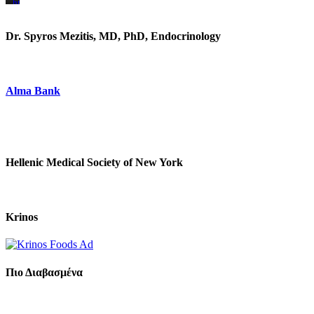
https://www.unitedbrothersfruitmarkets.com/
https://www.unitedbrothersfruitmarkets.com/
Dr. Spyros Mezitis, MD, PhD, Endocrinology
Alma Bank
Hellenic Medical Society of New York
Krinos
Πιο Διαβασμένα