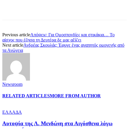
Previous article
Απόψεις: Για Ομοσπονδίες και στικάκια… Το
αίσχος που έζησα τη Δευτέρα δε μας αξίζει
Next article
Ανδρέας Σκουλάς: Έφυγε ένας αγαπητός ομογενής από
τα Ανώγεια
Newsroom
RELATED ARTICLES
MORE FROM AUTHOR
ΕΛΛΑΔΑ
Αυτοψία της Λ. Μενδώνη στα Αιγόσθενα λόγω