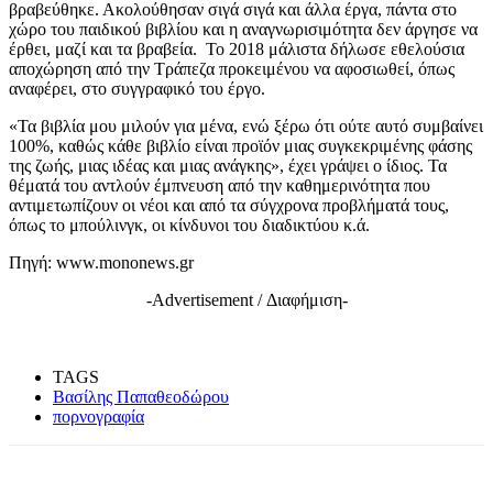
βραβεύθηκε. Ακολούθησαν σιγά σιγά και άλλα έργα, πάντα στο
χώρο του παιδικού βιβλίου και η αναγνωρισιμότητα δεν άργησε να
έρθει, μαζί και τα βραβεία. Το 2018 μάλιστα δήλωσε εθελούσια
αποχώρηση από την Τράπεζα προκειμένου να αφοσιωθεί, όπως
αναφέρει, στο συγγραφικό του έργο.
«Τα βιβλία μου μιλούν για μένα, ενώ ξέρω ότι ούτε αυτό συμβαίνει
100%, καθώς κάθε βιβλίο είναι προϊόν μιας συγκεκριμένης φάσης
της ζωής, μιας ιδέας και μιας ανάγκης», έχει γράψει ο ίδιος. Τα
θέματά του αντλούν έμπνευση από την καθημερινότητα που
αντιμετωπίζουν οι νέοι και από τα σύγχρονα προβλήματά τους,
όπως το μπούλινγκ, οι κίνδυνοι του διαδικτύου κ.ά.
Πηγή: www.mononews.gr
-Advertisement / Διαφήμιση-
TAGS
Βασίλης Παπαθεοδώρου
πορνογραφία