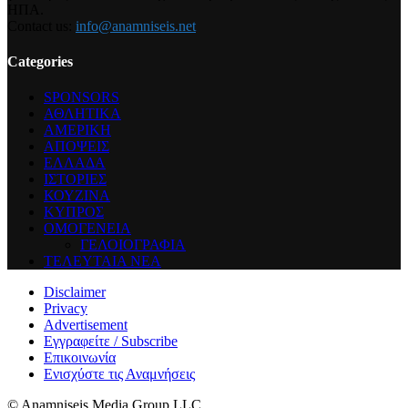
ΗΠΑ.
Contact us:
info@anamniseis.net
Categories
SPONSORS
ΑΘΛΗΤΙΚΑ
ΑΜΕΡΙΚΗ
ΑΠΟΨΕΙΣ
ΕΛΛΑΔΑ
ΙΣΤΟΡΙΕΣ
ΚΟΥΖΙΝΑ
ΚΥΠΡΟΣ
ΟΜΟΓΕΝΕΙΑ
ΓΕΛΟΙΟΓΡΑΦΙΑ
ΤΕΛΕΥΤΑΙΑ ΝΕΑ
Disclaimer
Privacy
Advertisement
Εγγραφείτε / Subscribe
Επικοινωνία
Ενισχύστε τις Αναμνήσεις
© Anamniseis Media Group LLC