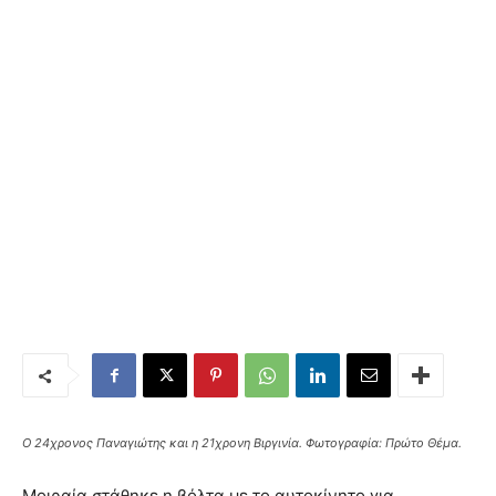
Ο 24χρονος Παναγιώτης και η 21χρονη Βιργινία. Φωτογραφία: Πρώτο Θέμα.
Μοιραία στάθηκε η βόλτα με το αυτοκίνητο για