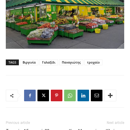
TAGS
Βιργινία
Γαλαξίδι
Παναγιώτης
τροχαίο
Previous article
Next article