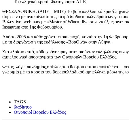
Το ελληνικό κρασί. Φωτογραφία: ΑΠΕ
ΘΕΣΣΑΛΟΝΙΚΗ. (ΑΠΕ – ΜΠΕ) Το βορειοελλαδικό κρασί πηγαίνει …Δ
σύμφωνα με ανακοίνωσή της, σειρά διαδικτυακών δράσεων για τους
Βαλεντίνο, webinars με «Μaster of Wine», live συνεντεύξεις οινοπο
Instagram από 1ης Φεβρουαρίου.
Από το 2005 και κάθε χρόνο τέτοια εποχή, κοντά στην 1η Φεβρουαρί
με τη διοργάνωση της εκδήλωσης «ΒορΟινά» στην Αθήνα.
Στο πλαίσιο αυτό, κάθε χρόνο πραγματοποιούνταν εκδηλώσεις οινογε
αμπελοοινικά αποστάγματα των Οινοποιών Βορείου Ελλάδος.
Φέτος, λόγω πανδημίας,ο τίτλος του θεσμού αυτού αποκτά ένα …«e»
γνωριμία με τα κρασιά του βορειοελλαδικού αμπελώνα, μέσω της ι
TAGS
διαδίκτυο
Οινοποιοί Βορείου Ελλάδος