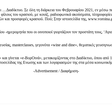
ιαδίκτυο. Σε όλη τη διάρκεια του Φεβρουαρίου 2021, εν μέσω παν
 φίλους του κρασιού, με κουίζ, ραδιοφωνικά ακούσματα, πληροφορίε
ιών και προσφορές κρασιού. Πού; Στην ιστοσελίδα της, www.voroina.gr 
ου -ημερομηνία που οι οινοποιοί γιορτάζουν τον προστάτη τους, ‘Αγι
υσίας, masterclasses, γεγονότα «wine and dine», θεματικές γευσιγν
 και γίνεται «e-ΒορΟινά», μετακομίζοντας στο Διαδίκτυο, όπου από 
στοσελίδας της Ενωσης και των λογαριασμών της στα μέσα κοινωνική
-Advertisement / Διαφήμιση-