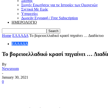
Σκοπός
Συχνές Ερωτήσεις για τις Ιστορίες των Ομογενών
Σχετικά Με Εμάς
Υπηρεσίες
Δωρεάν Εγγραφή / Free Subscription
ΗΜΕΡΟΛΟΓΙΟ
Home
ΕΛΛΑΔΑ
Το βορειοελλαδικό κρασί πηγαίνει … Διαδίκτυο
ΕΛΛΑΔΑ
Το βορειοελλαδικό κρασί πηγαίνει … Διαδί
By
Newsroom
-
January 30, 2021
0
Share