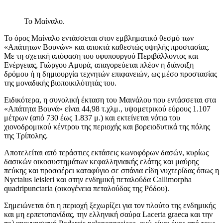
Το Μαίναλο.
Το όρος Μαίναλο εντάσσεται στον εμβληματικό θεσμό των
«Απάτητων Βουνών» και αποκτά καθεστώς υψηλής προστασίας.
Με τη σχετική απόφαση του υφυπουργού Περιβάλλοντος και
Ενέργειας, Γιώργου Αμυρά, απαγορεύεται πλέον η διάνοιξη
δρόμου ή η δημιουργία τεχνητών επιφανειών, ως μέσο προστασίας
της μοναδικής βιοποικιλότητάς του.
Ειδικότερα, η συνολική έκταση του Μαινάλου που εντάσσεται στα
«Απάτητα Βουνά» είναι 44,98 τ.χλμ., υψομετρικού εύρους 1.107
μέτρων (από 730 έως 1.837 μ.) και εκτείνεται νότια του
χιονοδρομικού κέντρου της περιοχής και βορειοδυτικά της πόλης
της Τρίπολης.
Αποτελείται από τεράστιες εκτάσεις κωνοφόρων δασών, κυρίως
δασικών οικοσυστημάτων κεφαλληνιακής ελάτης και μαύρης
πεύκης και προσφέρει καταφύγιο σε σπάνια είδη νυχτερίδας όπως η
Nyctalus leisleri και στην ενδημική πεταλούδα Callimorpha
quadripunctaria (οικογένεια πεταλούδας της Ρόδου).
Σημειώνεται ότι η περιοχή ξεχωρίζει για τον πλούτο της ενδημικής
και μη ερπετοπανίδας, την ελληνική σαύρα Lacerta graeca και την