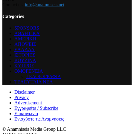
Contact us:
info@anamniseis.net
Categories
SPONSORS
ΑΘΛΗΤΙΚΑ
ΑΜΕΡΙΚΗ
ΑΠΟΨΕΙΣ
ΕΛΛΑΔΑ
ΙΣΤΟΡΙΕΣ
ΚΟΥΖΙΝΑ
ΚΥΠΡΟΣ
ΟΜΟΓΕΝΕΙΑ
ΓΕΛΟΙΟΓΡΑΦΙΑ
ΤΕΛΕΥΤΑΙΑ ΝΕΑ
Disclaimer
Privacy
Advertisement
Εγγραφείτε / Subscribe
Επικοινωνία
Ενισχύστε τις Αναμνήσεις
© Anamniseis Media Group LLC