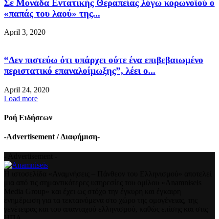
Σε Μονάδα Εντατικής Θεραπείας λόγω κορωνοϊού ο
«παπάς του λαού» της...
April 3, 2020
“Δεν πιστεύω ότι υπάρχει ούτε ένα επιβεβαιωμένο
περιστατικό επαναλοίμωξης”, λέει ο...
April 24, 2020
Load more
Ροή Ειδήσεων
-Advertisement / Διαφήμιση-
- Advertisement -
Η ιστοσελίδα «Αναμνήσεις – Πάνθεον του Ελληνισμού» αποτελεί
μια από τις σημαντικότερες υπηρεσίες του ομίλου «Anamniseis
Media Group» και έχει ως στόχο την έγκυρη και έγκαιρη
ενημέρωση για τα τεκταινόμενα στο χώρο της ομογένειας, της
γενέτειρας και του απανταχού ελληνισμού, καθώς επίσης και στις
ΗΠΑ.