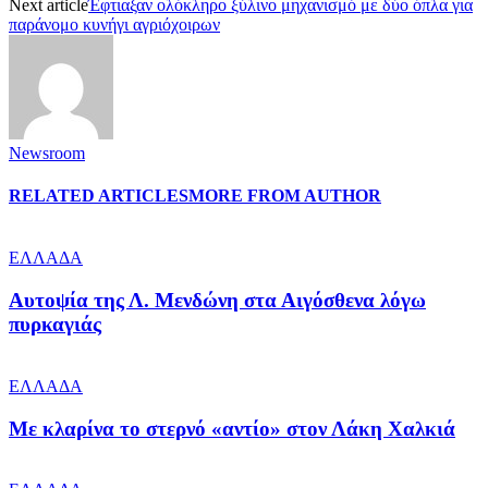
Next article
Έφτιαξαν ολόκληρο ξύλινο μηχανισμό με δύο όπλα για
παράνομο κυνήγι αγριόχοιρων
Newsroom
RELATED ARTICLES
MORE FROM AUTHOR
ΕΛΛΑΔΑ
Αυτοψία της Λ. Μενδώνη στα Αιγόσθενα λόγω
πυρκαγιάς
ΕΛΛΑΔΑ
Με κλαρίνα το στερνό «αντίο» στον Λάκη Χαλκιά