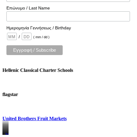
Επώνυμο / Last Name
Ημερομηνία Γεννήσεως / Birthday
/
( mm / dd )
Hellenic Classical Charter Schools
flagstar
United Brothers Fruit Markets
https://www.unitedbrothersfruitmarkets.com/
https://www.unitedbrothersfruitmarkets.com/