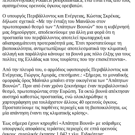
πελοποννησιακή Podarcis peloponnesiaca, ενώ είναι ένας από τους
αγαπημένους ορεινούς όγκους ορειβατών.
Ο υπουργός Περιβάλλοντος και Ενέργειας, Κώστας Σκρέκας,
δήλωσε σχετικά: «Με την ένταξη του Μαινάλου στον
πρωτοποριακό θεσμό των “Aπάτητων Βουνών” που η κυβέρνησή
μας δημιούργησε, αποδεικνύουμε για άλλη μια φορά ότι η
προστασία του περιβάλλοντος αποτελεί πρωταρχική και
αδιαπραγμάτευτη προτεραιότητά μας. Έτσι προστατεύουμε τη
βιοποικιλότητα, αντιμετωπίζουμε αποτελεσματικά την κλιματική
αλλαγή και παράλληλα κάνουμε τα βουνά μας πόλο έλξης για τους
πολίτες της Ελλάδας και τους τουρίστες που την επισκέπτονται».
Από την πλευρά του, ο αρμόδιος υφυπουργός Περιβάλλοντος και
Ενέργειας, Γιώργος Αμυράς, επεσήμανε.: «Σήμερα, το μοναδικής
ομορφιάς όρος Μαίναλο μπαίνει στην οικογένεια των “Απάτητων
Βουνών”. Πριν από έναν χρόνο ξεκινήσαμε έναν περιβαλλοντικό
θεσμό, πρωτοπορώντας στην Ευρώπη. Τα οκτώ βουνά απέκτησαν
αυστηρό καθεστώς προστασίας, ενώ ολοκληρώθηκε η
χαρτογράφηση για τουλάχιστον άλλους 40 ορεινούς όγκους.
Προστατεύουμε τις παρθένες περιοχές και τη βιοποικιλότητα, ως
μία απάντηση έναντι της κλιματικής κρίσης».
Έως σήμερα έχουν κηρυχθεί «Απάτητα Βουνά» με ισάριθμες
υπουργικές αποφάσεις τεράστιες περιοχές σε επτά ορεινούς
όγκους, συνολικής έκτασης 1.042 τ.χλμ. Ειδικότερα: