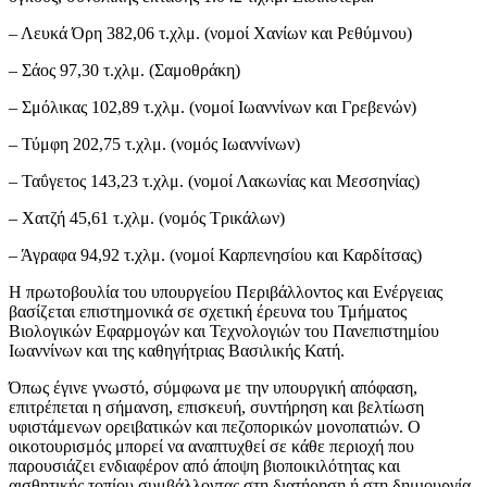
– Λευκά Όρη 382,06 τ.χλμ. (νομοί Χανίων και Ρεθύμνου)
– Σάος 97,30 τ.χλμ. (Σαμοθράκη)
– Σμόλικας 102,89 τ.χλμ. (νομοί Ιωαννίνων και Γρεβενών)
– Τύμφη 202,75 τ.χλμ. (νομός Ιωαννίνων)
– Ταΰγετος 143,23 τ.χλμ. (νομοί Λακωνίας και Μεσσηνίας)
– Χατζή 45,61 τ.χλμ. (νομός Τρικάλων)
– Άγραφα 94,92 τ.χλμ. (νομοί Καρπενησίου και Καρδίτσας)
Η πρωτοβουλία του υπουργείου Περιβάλλοντος και Ενέργειας
βασίζεται επιστημονικά σε σχετική έρευνα του Τμήματος
Βιολογικών Εφαρμογών και Τεχνολογιών του Πανεπιστημίου
Ιωαννίνων και της καθηγήτριας Βασιλικής Κατή.
Όπως έγινε γνωστό, σύμφωνα με την υπουργική απόφαση,
επιτρέπεται η σήμανση, επισκευή, συντήρηση και βελτίωση
υφιστάμενων ορειβατικών και πεζοπορικών μονοπατιών. Ο
οικοτουρισμός μπορεί να αναπτυχθεί σε κάθε περιοχή που
παρουσιάζει ενδιαφέρον από άποψη βιοποικιλότητας και
αισθητικής τοπίου συμβάλλοντας στη διατήρηση ή στη δημιουργία