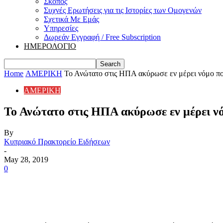
Σκοπός
Συχνές Ερωτήσεις για τις Ιστορίες των Ομογενών
Σχετικά Με Εμάς
Υπηρεσίες
Δωρεάν Εγγραφή / Free Subscription
ΗΜΕΡΟΛΟΓΙΟ
Home
ΑΜΕΡΙΚΗ
Το Ανώτατο στις ΗΠΑ ακύρωσε εν μέρει νόμο που
ΑΜΕΡΙΚΗ
Το Ανώτατο στις ΗΠΑ ακύρωσε εν μέρει νό
By
Κυπριακό Πρακτορείο Ειδήσεων
-
May 28, 2019
0
Share