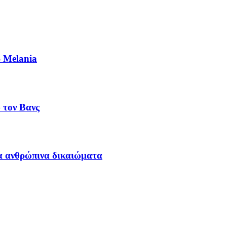
ρ Melania
 τον Βανς
τα ανθρώπινα δικαιώματα