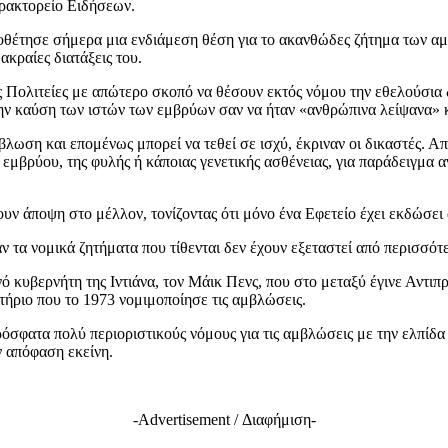
ρακτορείο Ειδήσεων.
σε σήμερα μια ενδιάμεση θέση για το ακανθώδες ζήτημα των αμβλώ
ακραίες διατάξεις του.
 Πολιτείες με απώτερο σκοπό να θέσουν εκτός νόμου την εθελούσια 
την καύση των ιστών των εμβρύων σαν να ήταν «ανθρώπινα λείψανα» κ
λωση και επομένως μπορεί να τεθεί σε ισχύ, έκριναν οι δικαστές. Απ
εμβρύου, της φυλής ή κάποιας γενετικής ασθένειας, για παράδειγμα 
ν άποψη στο μέλλον, τονίζοντας ότι μόνο ένα Εφετείο έχει εκδώσει 
 τα νομικά ζητήματα που τίθενται δεν έχουν εξεταστεί από περισσότ
ανό κυβερνήτη της Ιντιάνα, τον Μάικ Πενς, που στο μεταξύ έγινε Αν
τήριο που το 1973 νομιμοποίησε τις αμβλώσεις.
όσφατα πολύ περιοριστικούς νόμους για τις αμβλώσεις με την ελπίδα 
 απόφαση εκείνη.
-Advertisement / Διαφήμιση-