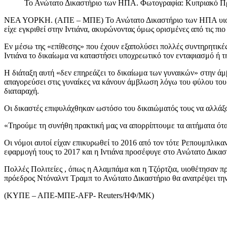
Το Ανώτατο Δικαστήριο των ΗΠΑ. Φωτογραφία: Κυπριακό Π
ΝΕΑ ΥΟΡΚΗ. (ΑΠΕ – ΜΠΕ) Το Ανώτατο Δικαστήριο των ΗΠΑ υιοθέτη
είχε εγκριθεί στην Ιντιάνα, ακυρώνοντας όμως ορισμένες από τις πιο 
Εν μέσω της «επίθεσης» που έχουν εξαπολύσει πολλές συντηρητικές
Ιντιάνα το δικαίωμα να καταστήσει υποχρεωτικό τον ενταφιασμό ή 
Η διάταξη αυτή «δεν επηρεάζει το δικαίωμα των γυναικών» στην άμβ
απαγορεύσει στις γυναίκες να κάνουν άμβλωση λόγω του φύλου του 
διαταραχή.
Οι δικαστές επιφυλάχθηκαν ωστόσο του δικαιώματός τους να αλλάξου
«Τηρούμε τη συνήθη πρακτική μας να απορρίπτουμε τα αιτήματα όταν
Οι νόμοι αυτοί είχαν επικυρωθεί το 2016 από τον τότε Ρεπουμπλικ
εφαρμογή τους το 2017 και η Ιντιάνα προσέφυγε στο Ανώτατο Δικασ
Πολλές Πολιτείες , όπως η Αλαμπάμα και η Τζόρτζια, υιοθέτησαν πρ
πρόεδρος Ντόναλντ Τραμπ το Ανώτατο Δικαστήριο θα ανατρέψει την
(ΚΥΠΕ – ΑΠΕ-ΜΠΕ-AFP- Reuters/ΗΦ/ΜΚ)