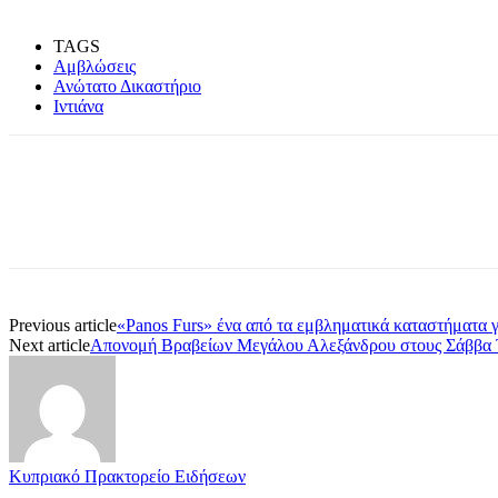
TAGS
Αμβλώσεις
Ανώτατο Δικαστήριο
Ιντιάνα
Share
Previous article
«Panos Furs» ένα από τα εμβληματικά καταστήματα 
Next article
Απονομή Βραβείων Μεγάλου Αλεξάνδρου στους Σάββα Τ
Κυπριακό Πρακτορείο Ειδήσεων